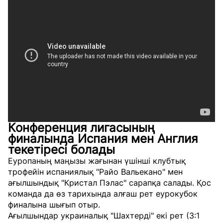
Конференция лигасының
финалында Испания мен Англия
текетіресі болады
Еуропаның маңызы жағынан үшінші клубтық
трофейін испаниялық "Райо Вальекано" мен
ағылшындық "Кристал Пэлас" сарапқа салады. Қос
команда да өз тарихында алғаш рет еурокубок
финалына шығып отыр.
Ағылшындар украиналық "Шахтерді" екі рет (3:1