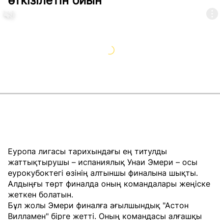
өткізілетін ойын
Еуропа лигасы тарихындағы ең титулды
жаттықтырушы – испаниялық Унаи Эмери – осы
еурокубоктегі өзінің алтыншы финалына шықты.
Алдыңғы төрт финалда оның командалары жеңіске
жеткен болатын.
Бұл жолы Эмери финалға ағылшындық "Астон
Вилламен" бірге жетті. Оның командасы алғашқы