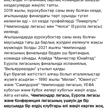
кездесулерде жеңіліс тапты.
2019 жылы, еурокубоктер саны екеу болған кезде,
ағылшындар финалдағы төрт орынды түгел
иеленген еді – ол кезде трофейлерді "Ливерпуль"
(Чемпиондар лигасы) мен "Челси" (Еуропа лигасы)
иеленді.
Ағылшындарда еурокубоктер саны екеу болған
маусымда тағы да барлық жүлдені иеленуге жақсы
мүмкіндік болды: 2021 жылғы Чемпиондар
лигасының финалында бірден үш британдық
команда ойнады. Алайда "Манчестер Юнайтед"
Еуропа лигасының финалында испаниялық
"Вильярреалдан" ұтылып қалды.
Бұл бірегей жетістікті алғаш болып италиялықтар
жүзеге асырған – 1990 жылы "Милан", "Ювентус"
және "Сампдория" Чемпиондар лигасын, УЕФА
кубогын және Кубок иелері кубогын жеңіп алды.
Айта кетейік,
Чемпиондар лигасы, Еуропа лигасы
және Конференция лигасының үшеуін де бір
маусымда бір елдің клубтары әлі жеңіп көрген жоқ.