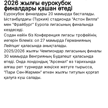
2026 жылғы еурокубок
финалдары қашан өтеді
Еурокубок финалдары 20 мамырда басталады.
Ыстанбұлдағы (Түркия) стадионда "Астон Вилла"
мен "Фрайбург" Еуропа лигасының финалында
кездеседі.
Содан кейін біз Конференция лигасы трофейінің
иегерін білеміз: ол 27 мамырда Германияның
Лейпциг қаласында анықталады.
2025/2026 жылғы Чемпиондар лигасының финалы
30 мамырда Венгрияның Будапешт қаласында
өтеді. Онда лондондық "Арсенал" өз тарихында
алғаш рет турнирде жеңіске жетуге тырысса,
"Пари Сен-Жермен" өткен жылғы титулын қорғап
қалуға күш салады.