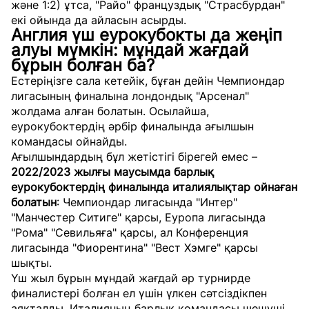
және 1:2) ұтса, "Райо" француздық "Страсбурдан"
екі ойында да айласын асырды.
Англия үш еурокубокты да жеңіп
алуы мүмкін: мұндай жағдай
бұрын болған ба?
Естеріңізге сала кетейік, бұған дейін Чемпиондар
лигасының финалына лондондық "Арсенал"
жолдама алған болатын. Осылайша,
еурокубоктердің әрбір финалында ағылшын
командасы ойнайды.
Ағылшындардың бұл жетістігі бірегей емес –
2022/2023 жылғы маусымда барлық
еурокубоктердің финалында италиялықтар ойнаған
болатын
: Чемпиондар лигасында "Интер"
"Манчестер Ситиге" қарсы, Еуропа лигасында
"Рома" "Севильяға" қарсы, ал Конференция
лигасында "Фиорентина" "Вест Хэмге" қарсы
шықты.
Үш жыл бұрын мұндай жағдай әр турнирде
финалистері болған ел үшін үлкен сәтсіздікпен
аяқталды. Италияның барлық командасы шешуші