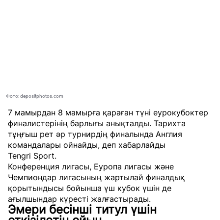
Фото: depositphotos.com
7 мамырдан 8 мамырға қараған түні еурокубоктер
финалистерінің барлығы анықталды. Тарихта
тұңғыш рет әр турнирдің финалында Англия
командалары ойнайды, деп хабарлайды
Tengri Sport
.
Конференция лигасы, Еуропа лигасы және
Чемпиондар лигасының жартылай финалдық
қорытындысы бойынша үш кубок үшін де
ағылшындар күресті жалғастырады.
Эмери бесінші титул үшін