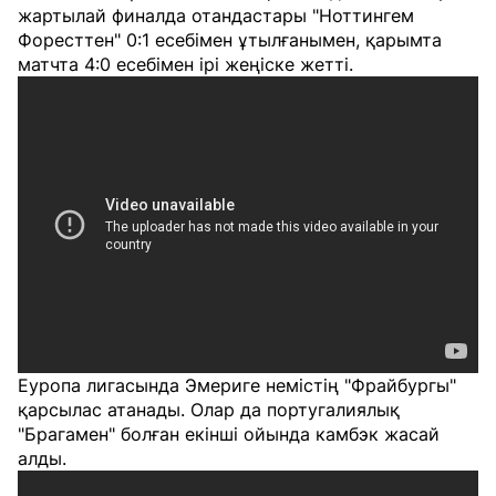
жартылай финалда отандастары "Ноттингем
Форесттен" 0:1 есебімен ұтылғанымен, қарымта
матчта 4:0 есебімен ірі жеңіске жетті.
Еуропа лигасында Эмериге немістің "Фрайбургы"
қарсылас атанады. Олар да португалиялық
"Брагамен" болған екінші ойында камбэк жасай
алды.