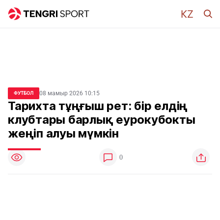
08 мамыр 2026 10:15
ФУТБОЛ
Тарихта тұңғыш рет: бір елдің
клубтары барлық еурокубокты
жеңіп алуы мүмкін
0