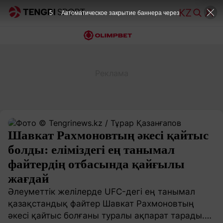
4
Автоматическое закрытие баннера через
Шавкат Рахмоновтың әкесі қайтыс
болды: еліміздегі ең танымал
файтердің отбасында қайғылы
жағдай
Әлеуметтік желілерде UFC-дегі ең танымал
қазақстандық файтер Шавкат Рахмоновтың
әкесі қайтыс болғаны туралы ақпарат тарады.