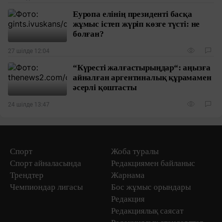
Еуропа елінің президенті басқа
жұмыс істеп жүріп көзге түсті: не
болған?
27 шілде 12:04
“Күресті жалғастырыңдар“: аңызға
айналған аргентиналық құрамамен
әсерлі қоштасты
24 шілде 13:47
Спорт
Жоба туралы
Спорт айналасында
Редакциямен байланыс
Трендтер
Жарнама
Чемпиондар лигасы
Бос жұмыс орындары
Редакция
Редакциялық саясат