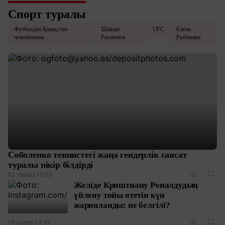
Спорт туралы
Футболдан Қазақстан
Шавкат
UFC
Елена
чемпионаты
Рахмонов
Рыбакина
Соболенко теннистегі жаңа гендерлік саясат
туралы пікір білдірді
03 тамыз 19:02
Желіде Криштиану Роналдудың
үйлену тойы өтетін күн
жарияланды: не белгілі?
29 шілде 14:39