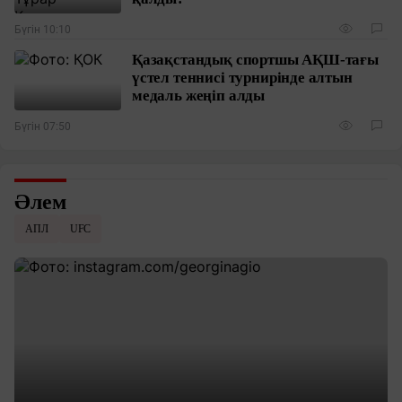
Бүгін 10:10
Қазақстандық спортшы АҚШ-тағы
үстел теннисі турнирінде алтын
медаль жеңіп алды
Бүгін 07:50
Әлем
АПЛ
UFC