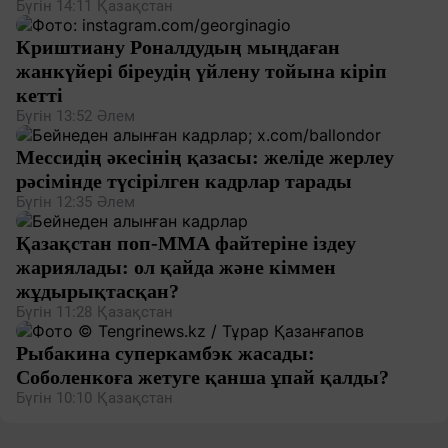
Бүгін 14:11
Қазақстан
Tengri Sport қайғылы
Криштиану Роналдудың мыңдаған
жанкүйері біреудің үйлену тойына кіріп
кетті
Бүгін 13:52
Әлем
Мессидің әкесінің қазасы: желіде жерлеу
рәсімінде түсірілген кадрлар тарады
Бүгін 12:35
Әлем
Қазақстан поп-ММА файтеріне іздеу
жариялады: ол қайда және кіммен
жұдырықтасқан?
Бүгін 11:28
Қазақстан
Рыбакина суперкамбэк жасады:
Соболенкоға жетуге қанша ұпай қалды?
Бүгін 10:10
Қазақстан