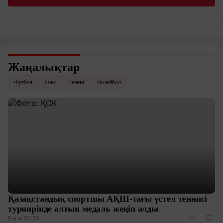
Жаңалықтар
Футбол
Бокс
Теннис
Волейбол
Қазақстандық спортшы АҚШ-тағы үстел теннисі
турнирінде алтын медаль жеңіп алды
Бүгін 07:50