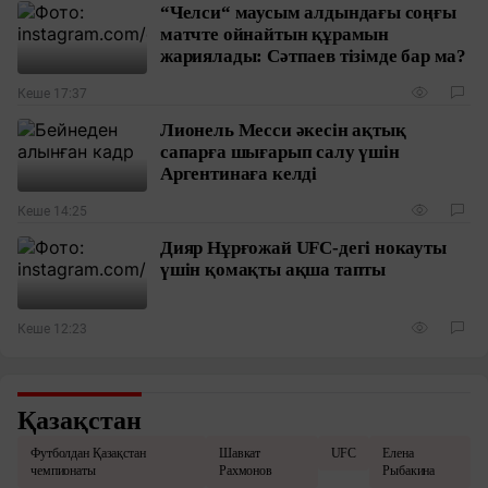
“Челси“ маусым алдындағы соңғы
матчте ойнайтын құрамын
жариялады: Сәтпаев тізімде бар ма?
Кеше 17:37
Лионель Месси әкесін ақтық
сапарға шығарып салу үшін
Аргентинаға келді
Кеше 14:25
Дияр Нұрғожай UFC-дегі нокауты
үшін қомақты ақша тапты
Кеше 12:23
Қазақстан
Футболдан Қазақстан
Шавкат
UFC
Елена
чемпионаты
Рахмонов
Рыбакина