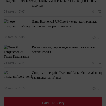
жариялады: Сәтпаевқа қатысты қандай шешім
шықты?
08 тамыз 17:07
Дияр Нұрғожай UFC-дегі жекпе-жегі алдында
салмақ өлшеу рәсімінен өтті
08 тамыз 15:05
Рыбакинаның Торонтодағы келесі қарсыласы
белгілі болды
08 тамыз 12:34
Спорт министрлігі “Астана“ баскетбол клубының
таратылғанын айтты
08 тамыз 10:15
Тағы көрсету