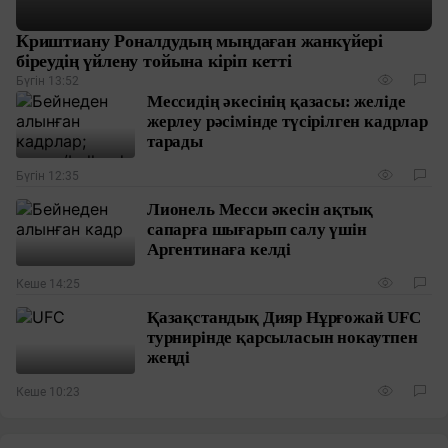
Криштиану Роналдудың мыңдаған жанкүйері
біреудің үйлену тойына кіріп кетті
Бүгін 13:52
Мессидің әкесінің қазасы: желіде
жерлеу рәсімінде түсірілген кадрлар
тарады
Бүгін 12:35
Лионель Месси әкесін ақтық
сапарға шығарып салу үшін
Аргентинаға келді
Кеше 14:25
Қазақстандық Дияр Нұрғожай UFC
турнирінде қарсыласын нокаутпен
жеңді
Кеше 10:23