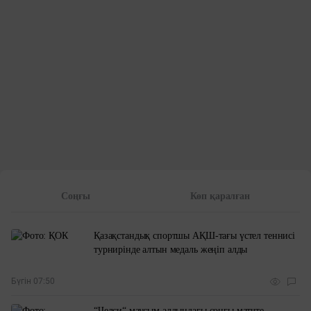
Соңғы
Көп қаралған
Қазақстандық спортшы АҚШ-тағы үстел теннисі
турнирінде алтын медаль жеңіп алды
Бүгін 07:50
“Челси“ маусым алдындағы соңғы матчте