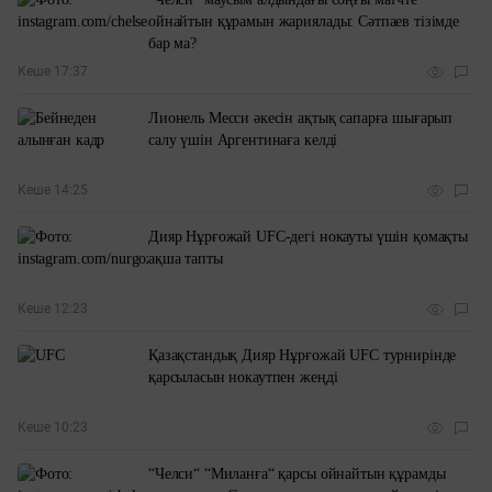
ойнайтын құрамын жариялады: Сәтпаев тізімде
бар ма?
Кеше 17:37
Лионель Месси әкесін ақтық сапарға шығарып
салу үшін Аргентинаға келді
Кеше 14:25
Дияр Нұрғожай UFC-дегі нокауты үшін қомақты
ақша тапты
Кеше 12:23
Қазақстандық Дияр Нұрғожай UFC турнирінде
қарсыласын нокаутпен жеңді
Кеше 10:23
“Челси“ “Миланға“ қарсы ойнайтын құрамды