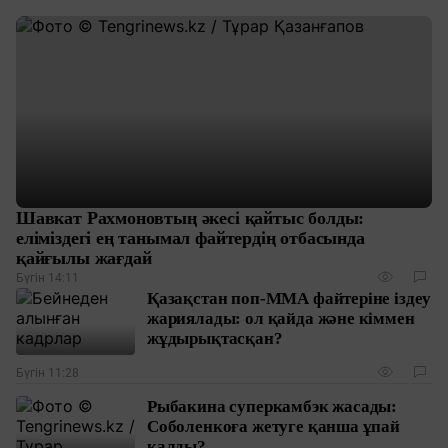
Шавкат Рахмоновтың әкесі қайтыс болды:
еліміздегі ең танымал файтердің отбасында
қайғылы жағдай
Бүгін 14:11
Қазақстан поп-ММА файтеріне іздеу
жариялады: ол қайда және кіммен
жұдырықтасқан?
Бүгін 11:28
Рыбакина суперкамбэк жасады:
Соболенкоға жетуге қанша ұпай
қалды?