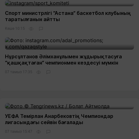
Спорт министрлігі “Астана“ баскетбол клубының
таратылғанын айтты
Кеше 10:15
Нұрсұлтанов Әлімханұлымен жұдырықтасуға
“қашқақтаған“ чемпионмен кездесуі мүмкін
07 тамыз 17:35
УЕФА Темірлан Анарбековтің Чемпиондар
лигасындағы сейвін бағалады
07 тамыз 15:47