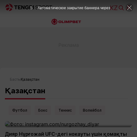
4
Автоматическое закрытие баннера через
Басты
Қазақстан
Қазақстан
Футбол
Бокс
Теннис
Волейбол
Дияр Нұрғожай UFC-дегі нокауты үшін қомақты