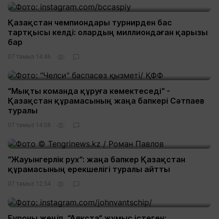
Қазақстан чемпиондары турнирден бас
тартқысы келді: олардың миллиондаған қарызы
бар
07 тамыз 14:46
“Мықты команда құруға көмектеседі“ -
Қазақстан құрамасының жаңа бапкері Сәтпаев
туралы
07 тамыз 14:08
“Жауынгерлік рух“: жаңа бапкер Қазақстан
құрамасының ерекшелігі туралы айтты
07 тамыз 12:54
Еуроны жеңіп, “Аякста“ жұмыс істеген: