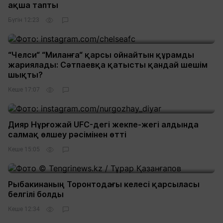
ақша тапты
Бүгін 12:23
“Челси“ “Миланға“ қарсы ойнайтын құрамды
жариялады: Сәтпаевқа қатысты қандай шешім
шықты?
Кеше 17:07
Дияр Нұрғожай UFC-дегі жекпе-жегі алдында
салмақ өлшеу рәсімінен өтті
Кеше 15:05
Рыбакинаның Торонтодағы келесі қарсыласы
белгілі болды
Кеше 12:34