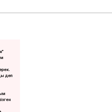
н"
ім
р
ерек.
ды деп
сым
ізген
.