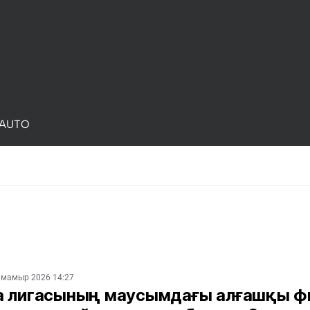
AUTO
 мамыр 2026 14:27
а лигасының маусымдағы алғашқы ф