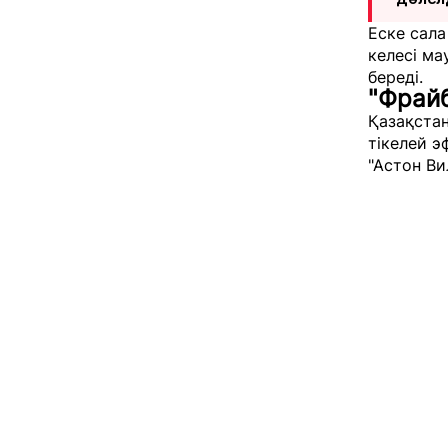
Еске сала
келесі м
береді.
"Фрайб
Қазақстан
тікелей э
"Астон Ви