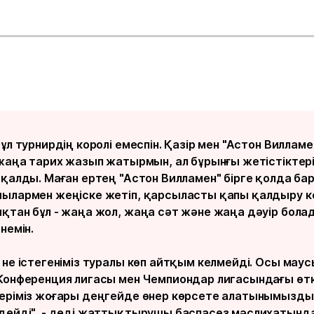
ұл турнирдің королі емеспін. Қазір мен "Астон Вилламе
 жаңа тарих жазып жатырмын, ал бұрынғы жетістіктер
 қалды. Маған ертең "Астон Вилламен" бірге қолда ба
ылармен жеңіске жетіп, қарсыласты қапы қалдыру к
қтан бұл - жаңа жол, жаңа сәт және жаңа дәуір бола
немін.
 не істегеніміз туралы көп айтқым келмейді. Осы мау
Конференция лигасы мен Чемпиондар лигасындағы өтк
еріміз жоғары деңгейде өнер көрсете алатынымызды
дейді", - деді жаттықтырушы баспасөз мәслихатында