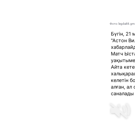
Фото: legda88.gm
Бүгін, 21
"Астон Ви
хабарла
Матч Ыст
уақытыме
Айта кете
халықарал
келетін б
алған, а
саналады 