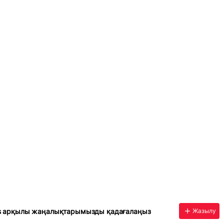
s арқылы жаңалықтарымызды қадағалаңыз
Жазылу