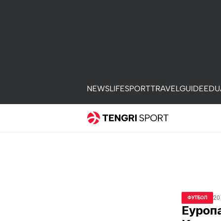
NEWS
LIFE
SPORT
TRAVEL
GUIDE
EDU
20
ФУТБОЛ
Еуроп