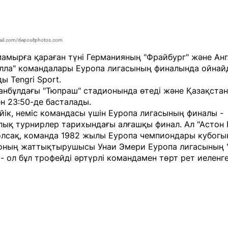
ail.com/depositphotos.com
 мамырға қараған түні Германияның "Фрайбург" және Ан
лла" командалары Еуропа лигасының финалында ойнайд
йды
Tengri Sport
.
анбұлдағы "Тюпраш" стадионында өтеді және Қазақстан
н 23:50-де басталады.
йік, неміс командасы үшін Еуропа лигасының финалы -
ық турнирлер тарихындағы алғашқы финал. Ал "Астон 
олсақ, команда 1982 жылы Еуропа чемпиондары кубогы
л оның жаттықтырушысы Унаи Эмери Еуропа лигасының "
- ол бұл трофейді әртүрлі командамен төрт рет иеленге