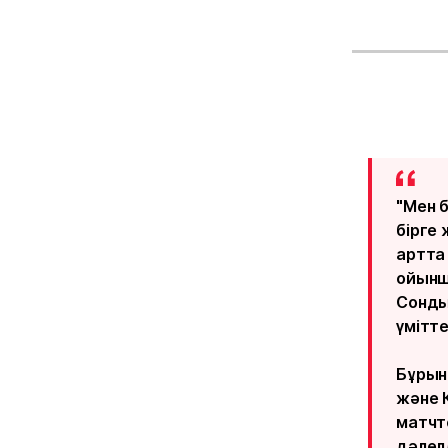
"Мен б
бірге
артта
ойынш
Сонды
үмітте
Бұрын
және 
матчт
дәлел