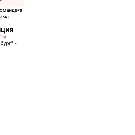
командаға
дама
яция
йты
бург" -