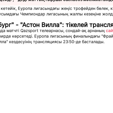
 кетейік, Еуропа лигасындағы жеңіс трофейден бөлек, 
аусымдағы Чемпиондар лигасының жалпы кезеңіне жол
ург" - "Астон Вилла": тікелей трансл
да матчті Qazsport телеарнасы, сондай-ақ арнаның
са
фирде көрсетеді. Еуропа лигасының финалындағы "Фрай
лла" кездесуінің трансляциясы 23:50-де басталады.