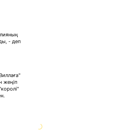
глияның
ы, - деп
Виллаға"
н жеңіп
королі"
н.