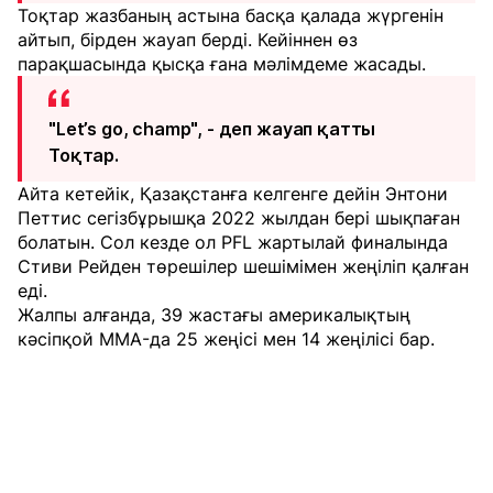
Тоқтар жазбаның астына басқа қалада жүргенін
айтып, бірден жауап берді. Кейіннен өз
парақшасында қысқа ғана мәлімдеме жасады.
"Let’s go, champ", - деп жауап қатты
Тоқтар.
Айта кетейік, Қазақстанға келгенге дейін Энтони
Петтис сегізбұрышқа 2022 жылдан бері шықпаған
болатын. Сол кезде ол PFL жартылай финалында
Стиви Рейден төрешілер шешімімен жеңіліп қалған
еді.
Жалпы алғанда, 39 жастағы америкалықтың
кәсіпқой MMA-да 25 жеңісі мен 14 жеңілісі бар.