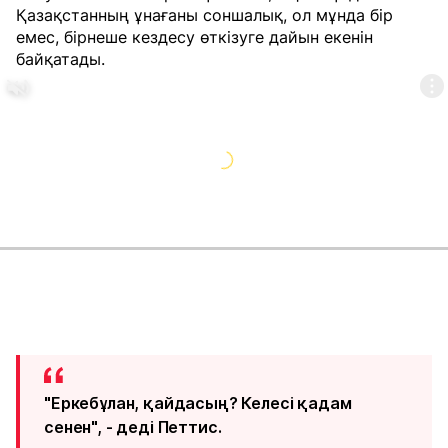
Қазақстанның ұнағаны соншалық, ол мұнда бір
емес, бірнеше кездесу өткізуге дайын екенін
байқатады.
"Еркебұлан, қайдасың? Келесі қадам
сенен", - деді Петтис.