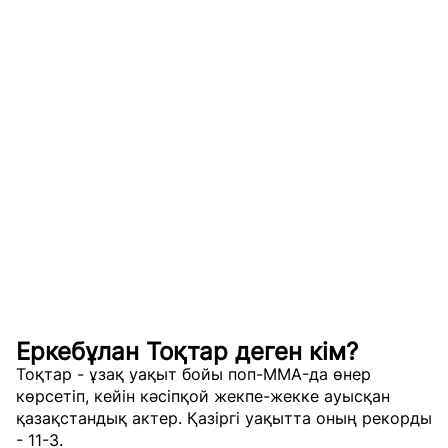
Еркебұлан Тоқтар деген кім?
Тоқтар - ұзақ уақыт бойы поп-MMA-да өнер
көрсетіп, кейін кәсіпқой жекпе-жекке ауысқан
қазақстандық актер. Қазіргі уақытта оның рекорды
- 11-3.