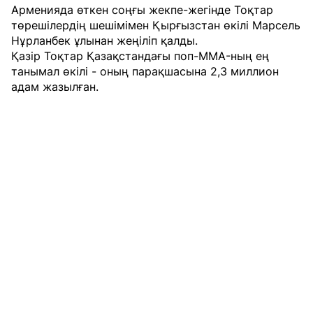
Арменияда өткен соңғы жекпе-жегінде Тоқтар
төрешілердің шешімімен Қырғызстан өкілі Марсель
Нұрланбек ұлынан жеңіліп қалды.
Қазір Тоқтар Қазақстандағы поп-MMA-ның ең
танымал өкілі - оның парақшасына 2,3 миллион
адам жазылған.