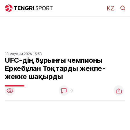
03 маусым 2026 15:53
UFC-дің бұрынғы чемпионы
Еркебұлан Тоқтарды жекпе-
жекке шақырды
0