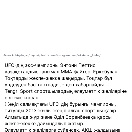
Фото: kobbydagan/depositphotos.com/instagram.com/erkebulan_toktar/
UFC-дің экс-чемпионы Энтони Петтис
қазақстандық танымал MMA файтері Еркебулан
Тоқтарды жекпе-жекке шақырды. Тоқтар бұл
үндеуден бас тартпады, - деп хабарлайды
Tengri Sport
спортшылардың әлеуметтік желілеріне
сілтеме жасап.
Жеңіл салмақтағы UFC-дің бұрынғы чемпионы,
титулды 2013 жылы жеңіп алған спортшы қазір
Алматыда жүр және Әділ Боранбаевқа қарсы
жекпе-жекке дайындалып жатыр.
Әлеуметтік желілерге сүйенсек, АҚШ жұлдызына