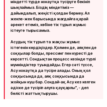
міндетті түрде нокаутқа түсіруге бекініп
шықпаймыз. Біздің міндетіміз —
дайындалып, жеңісті қолдан бермеу. Ал
жекпе-жек барысында жағдайға қарай
әрекет етеміз, көбіне тік тұрып жұмыс
істеуге тырысамыз.
Асудың тік тұрып та жақсы жұмыс
істегенін көрдіңіздер. Қолмен де, аяқпен де
соққылар болды, прессинг пен күресті де
көрсетті. Сондықтан процесс кезінде түрлі
мүмкіндіктер туындайды. Егер сәті түссе,
Асу нокаутқа да түсіре алады. Оның қол
соққысында да, аяқ соққысында да
жойқын күш бар. Сондай-ақ Асу кез келген
әдіске де түсіріп алуға қауқарлы", - деп
бөлісті жаттықтырушы.