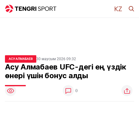
30 маусым 2026 09:32
АСУ АЛМАБАЕВ
Асу Алмабаев UFC-дегі ең үздік
өнері үшін бонус алды
0