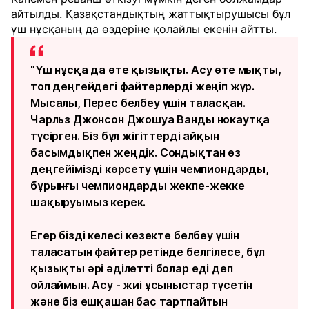
айтылды. Қазақстандықтың жаттықтырушысы бұл
үш нұсқаның да өздеріне қолайлы екенін айтты.
"Үш нұсқа да өте қызықты. Асу өте мықты,
топ деңгейдегі файтерлерді жеңіп жүр.
Мысалы, Перес белбеу үшін таласқан.
Чарльз Джонсон Джошуа Ванды нокаутқа
түсірген. Біз бұл жігіттерді айқын
басымдықпен жеңдік. Сондықтан өз
деңгейімізді көрсету үшін чемпиондарды,
бұрынғы чемпиондарды жекпе-жекке
шақыруымыз керек.
Егер бізді келесі кезекте белбеу үшін
таласатын файтер ретінде белгілесе, бұл
қызықты әрі әділетті болар еді деп
ойлаймын. Асу - жиі ұсыныстар түсетін
және біз ешқашан бас тартпайтын