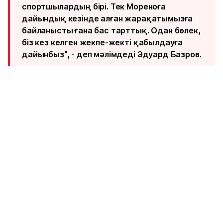
спортшылардың бірі. Тек Мореноға
дайындық кезінде алған жарақатымызға
байланысты ғана бас тарттық. Одан бөлек,
біз кез келген жекпе-жекті қабылдауға
дайынбыз", - деп мәлімдеді Эдуард Базров.