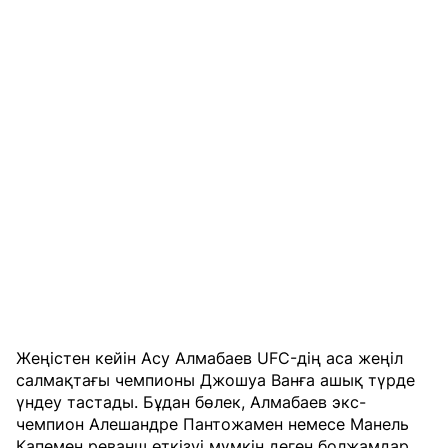
Жеңістен кейін Асу Алмабаев UFC-дің аса жеңіл
салмақтағы чемпионы Джошуа Ванға ашық түрде
үндеу тастады. Бұдан бөлек, Алмабаев экс-
чемпион Алешандре Пантожамен немесе Манель
Капемен реванш өткізуі мүмкін деген болжамдар