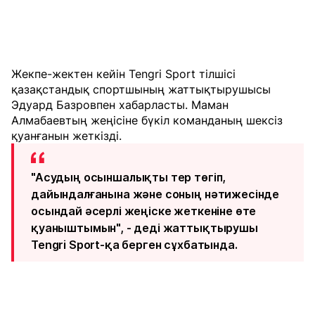
Жекпе-жектен кейін Tengri Sport тілшісі
қазақстандық спортшының жаттықтырушысы
Эдуард Базровпен хабарласты. Маман
Алмабаевтың жеңісіне бүкіл команданың шексіз
қуанғанын жеткізді.
"Асудың осыншалықты тер төгіп,
дайындалғанына және соның нәтижесінде
осындай әсерлі жеңіске жеткеніне өте
қуаныштымын", - деді жаттықтырушы
Tengri Sport-қа берген сұхбатында.