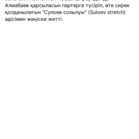
Алмабаев қарсыласын партерге түсіріп, өте сирек
қолданылатын "Сулоев созылуы" (Suloev stretch)
әдісімен жеңіске жетті.