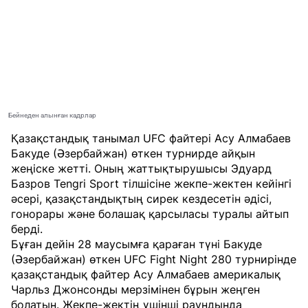
Бейнеден алынған кадрлар
Қазақстандық танымал UFC файтері Асу Алмабаев
Бакуде (Әзербайжан) өткен турнирде айқын
жеңіске жетті. Оның жаттықтырушысы Эдуард
Базров
Tengri Sport
тілшісіне жекпе-жектен кейінгі
әсері, қазақстандықтың сирек кездесетін әдісі,
гонорары және болашақ қарсыласы туралы айтып
берді.
Бұған дейін 28 маусымға қараған түні Бакуде
(Әзербайжан) өткен UFC Fight Night 280 турнирінде
қазақстандық файтер Асу Алмабаев америкалық
Чарльз Джонсонды мерзімінен бұрын жеңген
болатын. Жекпе-жектің үшінші раундында