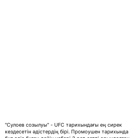
"Сулоев созылуы" - UFC тарихындағы ең сирек
кездесетін әдістердің бірі. Промоушен тарихында