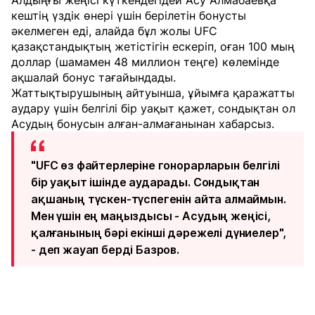
Алдыңғы жеңісі күткендегідей Асу Алмабаевқа
кештің үздік өнері үшін берілетін бонусты
әкелмеген еді, алайда бұл жолы UFC
қазақстандықтың жетістігін ескеріп, оған 100 мың
доллар (шамамен 48 миллион теңге) көлемінде
ақшалай бонус тағайындады.
Жаттықтырушының айтуынша, ұйымға қаражатты
аудару үшін белгілі бір уақыт қажет, сондықтан ол
Асудың бонусын алған-алмағанынан хабарсыз.
"UFC өз файтерлеріне гонорарларын белгілі
бір уақыт ішінде аударады. Сондықтан
ақшаның түскен-түспегенін айта алмаймын.
Мен үшін ең маңыздысы - Асудың жеңісі,
қалғанының бәрі екінші дәрежелі дүниелер",
- деп жауап берді Базров.