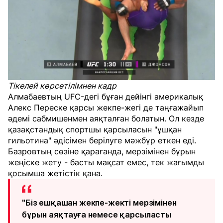
Тікелей көрсетілімнен кадр
Алмабаевтың UFC-дегі бұған дейінгі америкалық
Алекс Переске қарсы жекпе-жегі де таңғажайып
әдемі сабмишенмен аяқталған болатын. Ол кезде
қазақстандық спортшы қарсыласын "ұшқан
гильотина" әдісімен берілуге мәжбүр еткен еді.
Базровтың сөзіне қарағанда, мерзімінен бұрын
жеңіске жету - басты мақсат емес, тек жағымды
қосымша жетістік қана.
"Біз ешқашан жекпе-жекті мерзімінен
бұрын аяқтауға немесе қарсыласты