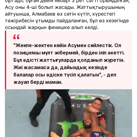
бұл әдіс бұған дейін небәрі 3 рет сәтті орындалған,
Асу оны 4-ші болып жасады. Жаттықтырушының
айтуынша, Алмабаев өз сәтін күтіп, күрестегі
тәжірибесін ұтымды пайдаланған, бұл өз кезегінде
осындай жарқын финишке алып келді.
"Жекпе-жектен кейін Асумен сөйлестік. Ол
позицияны мүлт жібермей, бірден іліп әкетті.
Бұл әдісті жаттығуларда қолданып жүретін.
Жиі жасамаса да, дайындық кезінде
балалар осы әдіске түсіп қалатын", - деп
жауап берді маман.