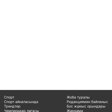
Спорт
Жоба туралы
Спорт айналасында
Редакциямен байланыс
Трендтер
Бос жұмыс орындары
Чемпиондар лигасы
Жарнама