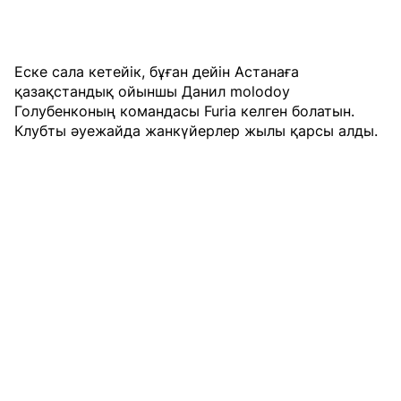
Еске сала кетейік, бұған дейін Астанаға
қазақстандық ойыншы Данил molodoy
Голубенконың командасы Furia келген болатын.
Клубты әуежайда жанкүйерлер жылы қарсы алды.