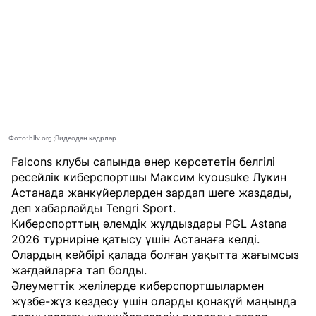
Фото: hltv.org ;Видеодан кадрлар
Falcons клубы сапында өнер көрсететін белгілі
ресейлік киберспортшы Максим kyousuke Лукин
Астанада жанкүйерлерден зардап шеге жаздады,
деп хабарлайды
Tengri Sport
.
Киберспорттың әлемдік жұлдыздары PGL Astana
2026 турниріне қатысу үшін Астанаға келді.
Олардың кейбірі қалада болған уақытта жағымсыз
жағдайларға тап болды.
Әлеуметтік желілерде киберспортшылармен
жүзбе-жүз кездесу үшін оларды қонақүй маңында