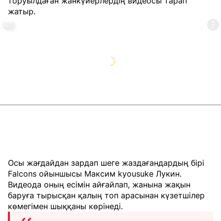
торуылдаған жанкүйерлердің видеосы тарап
жатыр.
Осы жағдайдан зардап шеге жаздағандардың бірі
Falcons ойыншысы Максим kyousuke Лукин.
Видеода оның есімін айғайлап, жанына жақын
баруға тырысқан қалың топ арасынан күзетшілер
көмегімен шыққаны көрінеді.