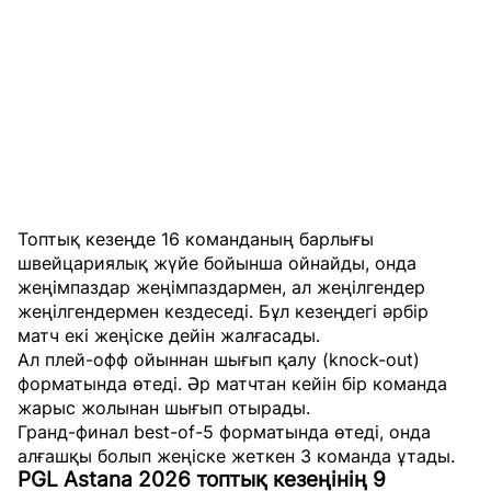
Топтық кезеңде 16 команданың барлығы
швейцариялық жүйе бойынша ойнайды, онда
жеңімпаздар жеңімпаздармен, ал жеңілгендер
жеңілгендермен кездеседі. Бұл кезеңдегі әрбір
матч екі жеңіске дейін жалғасады.
Ал плей-офф ойыннан шығып қалу (knock-out)
форматында өтеді. Әр матчтан кейін бір команда
жарыс жолынан шығып отырады.
Гранд-финал best-of-5 форматында өтеді, онда
алғашқы болып жеңіске жеткен 3 команда ұтады.
PGL Astana 2026 топтық кезеңінің 9