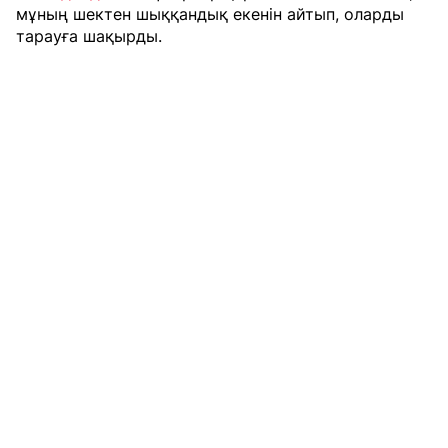
мұның шектен шыққандық екенін айтып, оларды
тарауға шақырды.