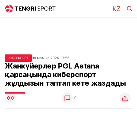
08 мамыр 2026 13:56
КИБЕРСПОРТ
Жанкүйерлер PGL Astana
қарсаңында киберспорт
жұлдызын таптап кете жаздады
0