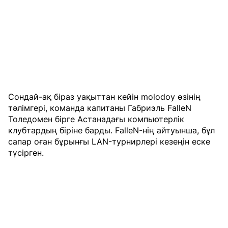
Сондай-ақ біраз уақыттан кейін molodoy өзінің
тәлімгері, команда капитаны Габриэль FalleN
Толедомен бірге Астанадағы компьютерлік
клубтардың біріне барды. FalleN-нің айтуынша, бұл
сапар оған бұрынғы LAN-турнирлері кезеңін еске
түсірген.