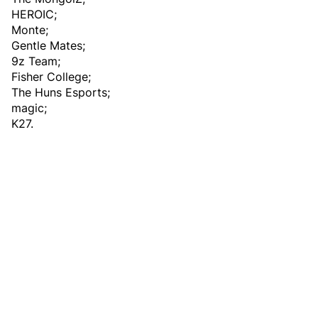
HEROIC;
Monte;
Gentle Mates;
9z Team;
Fisher College;
The Huns Esports;
magic;
K27.