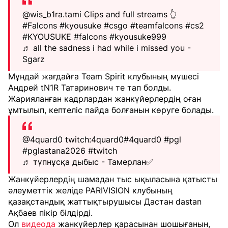
@wis_b1ra.tami
Clips and full streams 👆
#Falcons
#kyousuke
#csgo
#teamfalcons
#cs2
#KYOUSUKE
#falcons
#kyousuke999
♬ all the sadness i had while i missed you -
Sgarz
Мұндай жағдайға Team Spirit клубының мүшесі
Андрей tN1R Татаринович те тап болды.
Жарияланған кадрлардан жанкүйерлердің оған
ұмтылып, кептеліс пайда болғанын көруге болады.
@4quard0
twitch:4quard0
#4quard0
#pgl
#pglastana2026
#twitch
♬ түпнұсқа дыбыс - Тамерлан✅️
Жанкүйерлердің шамадан тыс ықыласына қатысты
әлеуметтік желіде PARIVISION клубының
қазақстандық жаттықтырушысы Дастан dastan
Ақбаев пікір білдірді.
Ол
видеода
жанкүйерлер қарасынан шошығанын,