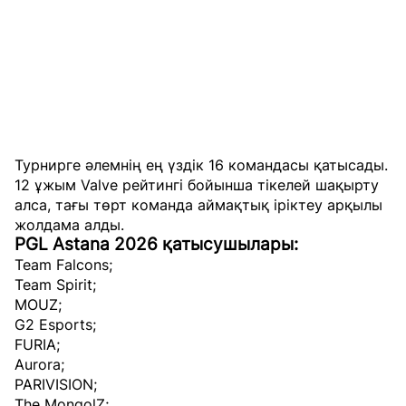
Турнирге әлемнің ең үздік 16 командасы қатысады.
12 ұжым Valve рейтингі бойынша тікелей шақырту
алса, тағы төрт команда аймақтық іріктеу арқылы
жолдама алды.
PGL Astana 2026 қатысушылары:
Team Falcons;
Team Spirit;
MOUZ;
G2 Esports;
FURIA;
Aurora;
PARIVISION;
The MongolZ;