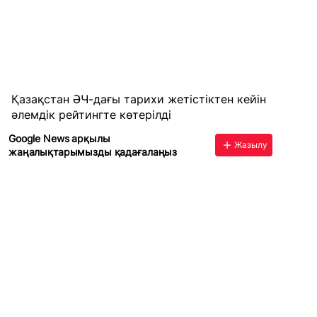
Қазақстан ӘЧ-дағы тарихи жетістіктен кейін
әлемдік рейтингте көтерілді
Google News арқылы
Жазылу
жаңалықтарымызды қадағалаңыз