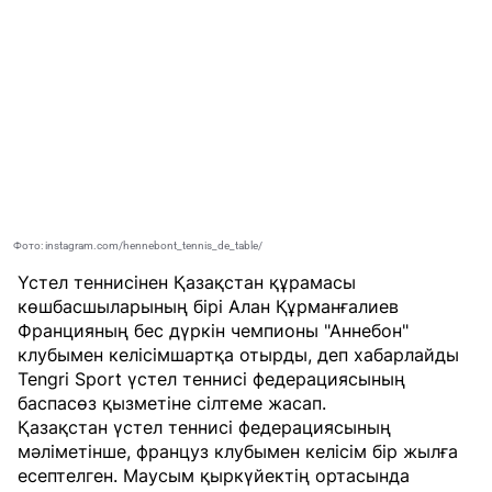
Фото: instagram.com/hennebont_tennis_de_table/
Үстел теннисінен Қазақстан құрамасы
көшбасшыларының бірі Алан Құрманғалиев
Францияның бес дүркін чемпионы "Аннебон"
клубымен келісімшартқа отырды, деп хабарлайды
Tengri Sport
үстел теннисі федерациясының
баспасөз қызметіне сілтеме жасап.
Қазақстан үстел теннисі федерациясының
мәліметінше, француз клубымен келісім бір жылға
есептелген. Маусым қыркүйектің ортасында