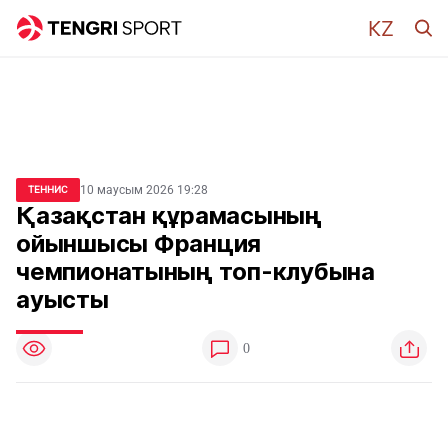
10 маусым 2026 19:28
ТЕННИС
Қазақстан құрамасының
ойыншысы Франция
чемпионатының топ-клубына
ауысты
0