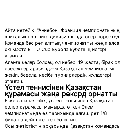
Айта кетейік, "Аннебон" Франция чемпионатының
элиталық про-лига дивизионында өнер көрсетеді.
Команда бес рет ұлттық чемпионатты жеңіп алса,
екі мәрте ETTU Cup Еуропа кубогінің иегері
атанған.
Аланға келер болсақ, ол небәрі 19 жаста, бірақ ол
ересектер арасындағы Қазақстан чемпионатын
жеңіп, беделді кәсіби турнирлердің жүлдегері
атанған.
Үстел теннисінен Қазақстан
құрамасы жаңа рекорд орнатты
Еске сала кетейік, үстел теннисінен Қазақстан
ерлер құрамасы мамырда өткен Әлем
чемпионатында өз тарихында алғаш рет 1/8
финалға дейін жеткен болатын.
Осы жетістіктің арқасында Қазақстан командасы