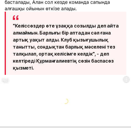
басталады, Алан сол кезде команда сапында
алғашқы ойынын өткізе алады.
"Келіссөздер өте ұзаққа созылды деп айта
алмаймын. Барлығы бір аптадан сәл ғана
артық уақыт алды. Клуб қызығушылық
танытты, сондықтан барлық мәселені тез
талқылап, ортақ келісімге келдік", - деп
келтіреді Құрманғалиевтің сөзін баспасөз
қызметі.