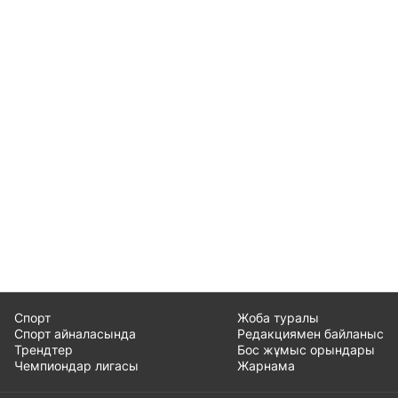
Спорт
Жоба туралы
Спорт айналасында
Редакциямен байланыс
Трендтер
Бос жұмыс орындары
Чемпиондар лигасы
Жарнама