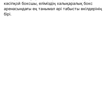
кәсіпқой боксшы, еліміздің халықаралық бокс
аренасындағы ең танымал әрі табысты өкілдерінің
бірі.