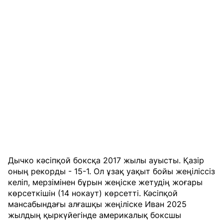
Дычко кәсіпқой боксқа 2017 жылы ауысты. Қазір
оның рекорды - 15-1. Ол ұзақ уақыт бойы жеңіліссіз
келіп, мерзімінен бұрын жеңіске жетудің жоғары
көрсеткішін (14 нокаут) көрсетті. Кәсіпқой
мансабындағы алғашқы жеңіліске Иван 2025
жылдың қыркүйегінде америкалық боксшы