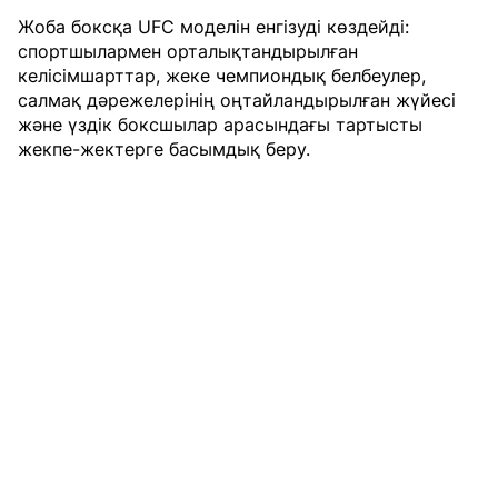
Жоба боксқа UFC моделін енгізуді көздейді:
спортшылармен орталықтандырылған
келісімшарттар, жеке чемпиондық белбеулер,
салмақ дәрежелерінің оңтайландырылған жүйесі
және үздік боксшылар арасындағы тартысты
жекпе-жектерге басымдық беру.