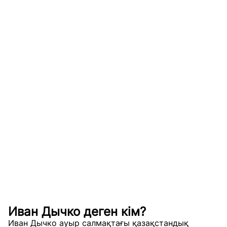
Иван Дычко деген кім?
Иван Дычко ауыр салмақтағы қазақстандық