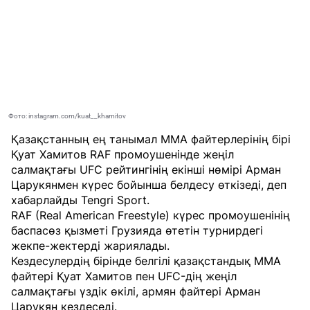
Фото: instagram.com/kuat__khamitov
Қазақстанның ең танымал ММА файтерлерінің бірі
Қуат Хамитов RAF промоушенінде жеңіл
салмақтағы UFC рейтингінің екінші нөмірі Арман
Царукянмен күрес бойынша белдесу өткізеді, деп
хабарлайды
Tengri Sport
.
RAF (Real American Freestyle) күрес промоушенінің
баспасөз қызметі Грузияда өтетін турнирдегі
жекпе-жектерді жариялады.
Кездесулердің бірінде белгілі қазақстандық ММА
файтері Қуат Хамитов пен UFC-дің жеңіл
салмақтағы үздік өкілі, армян файтері Арман
Царукян кездеседі.