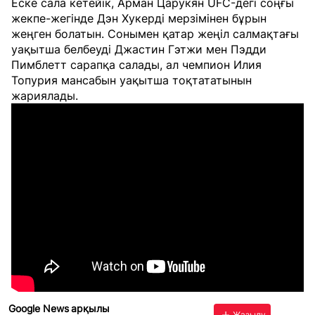
Еске сала кетейік, Арман Царукян UFC-дегі соңғы
жекпе-жегінде Дэн Хукерді мерзімінен бұрын
жеңген болатын. Сонымен қатар жеңіл салмақтағы
уақытша белбеуді Джастин Гэтжи мен Пэдди
Пимблетт сарапқа салады, ал чемпион Илия
Топурия мансабын уақытша тоқтататынын
жариялады.
Google News арқылы
Жазылу