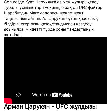
Сол кезде Қуат Царукянға өзімен жұдырықтасу
туралы ұсыныстар түскенін, бірақ ол UFC файтері
Шарабутдин Магомедовпен жекпе-жекті
таңдағанын айтты. Ал Царукян бұған қарсылық
білдіріп, егер оған қазақстандықпен кездесу
ұсынылса, міндетті түрде соны таңдайтынын
жеткізді.
Арман Царукян - UFC жұлдызы