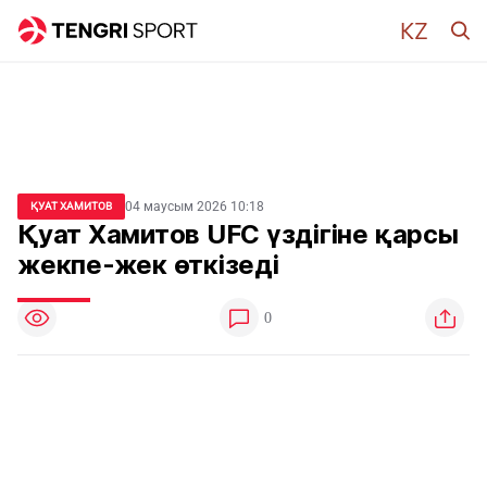
04 маусым 2026 10:18
ҚУАТ ХАМИТОВ
Қуат Хамитов UFC үздігіне қарсы
жекпе-жек өткізеді
0