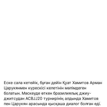
Еске сала кетейік, бұған дейін Қуат Хамитов Арман
Царукянмен күрескісі келетінін мәлімдеген
болатын. Мәскеуде өткен бразилиялық джиу-
джитсудан ACBJJ20 турнирінің алдында Хамитов
пен Царукян арасында қысқаша диалог болған еді.