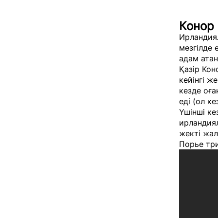
Конор
Ирландиял
мезгілде 
адам атан
Қазір Ко
кейінгі ж
кезде оға
еді (ол ке
Үшінші ке
ирландиял
жекті жал
Порье тр