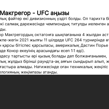
 Макгрегор - UFC аңызы
ық файтер екі дивизионның үздігі болды. Ол тарихта б
екі салмақ дәрежесінде чемпиондық титулды иеленген 
ды.
нор Макгрегордың октагонға шықпағанына 4 жылдан аст
екпе-жегін 2021 жылғы 11 шілдеде UFC 264 турнирінде өт
н қарсы бітіспес қарсыласы, америкалық Дастин Порь
зде Конор екеуінің арасындағы есеп 1:1 еді).
здесу тартысты әрі қызық болады деп болжанғанымен,
ық жұлдыз бірінші раундта-ақ аяғын сындырып алып, ж
ғастыра алмады. Нәтижесінде оған техникалық жеңіліс 
илогияның жеңімпазы атанды.