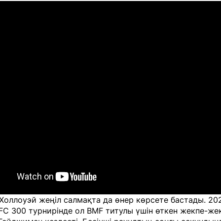
 Холлоуэй жеңіл салмақта да өнер көрсете бастады. 2
FC 300 турнирінде ол BMF титулы үшін өткен жекпе-же