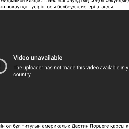
Гейджимен кездесті. Бесінші раундтың соңғы секундын
н нокаутқа түсіріп, осы белбеудің иегері атанды.
ін ол бұл титулын америкалық Дастин Порьеге қарсы к