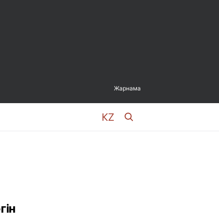
Жарнама
гін