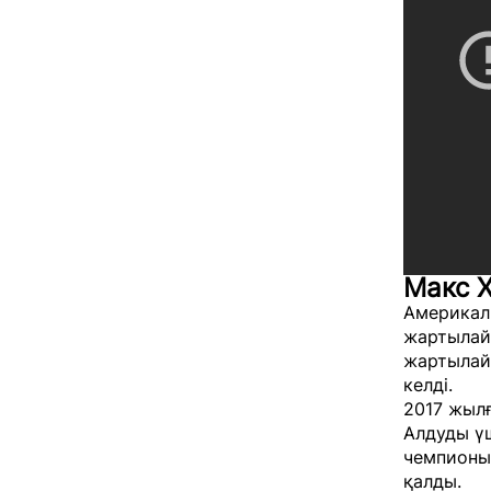
Макс Х
Америкалы
жартылай
жартылай 
келді.
2017 жыл
Алдуды үш
чемпионы 
қалды.