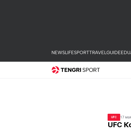
NEWS
LIFE
SPORT
TRAVEL
GUIDE
EDU
17 ма
UFC
UFC К