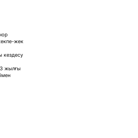
нор
жекпе-жек
ы кездесу
13 жылғы
імен