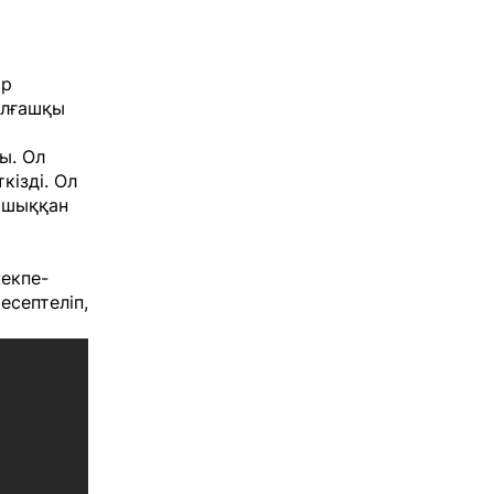
ір
алғашқы
ы. Ол
кізді. Ол
е шыққан
екпе-
есептеліп,