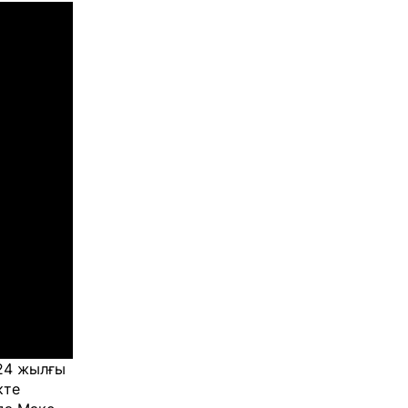
024 жылғы
кте