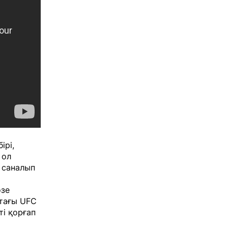
ірі,
 ол
 саналып
озе
қтағы UFC
ті қорғап