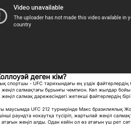
оллоуэй деген кім?
қ спортшы - UFC тарихындағы ең үздік файтерлердің б
 жеңіл салмақтағы бұрынғы чемпион. Көп жылдар бойы
жеңіл салмақ дәрежесіндегі жетекші файтерлердің бірі
ғы маусымда UFC 212 турнирінде Макс бразилиялық Ж
інші раундта нокаутқа түсіріп, жартылай жеңіл салма
атағын жеңіп алды. Одан кейін ол өз атағын үш рет сәт