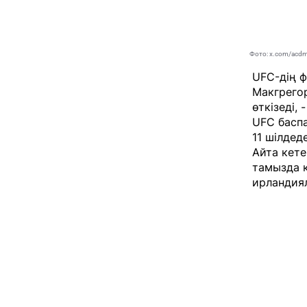
Фото: x.com/acd
UFC-дің ф
Макгрего
өткізеді,
UFC баспа
11 шілдед
Айта кете
тамызда к
ирландиял