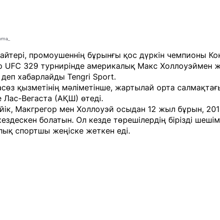
mma_
айтері, промоушеннің бұрынғы қос дүркін чемпионы Ко
р UFC 329 турнирінде америкалық Макс Холлоуэймен 
 - деп хабарлайды
Tengri Sport
.
сөз қызметінің мәліметінше, жартылай орта салмақтағ
е Лас-Вегаста (АҚШ) өтеді.
йік, Макгрегор мен Холлоуэй осыдан 12 жыл бұрын, 20
ездескен болатын. Ол кезде төрешілердің бірізді шешім
ық спортшы жеңіске жеткен еді.