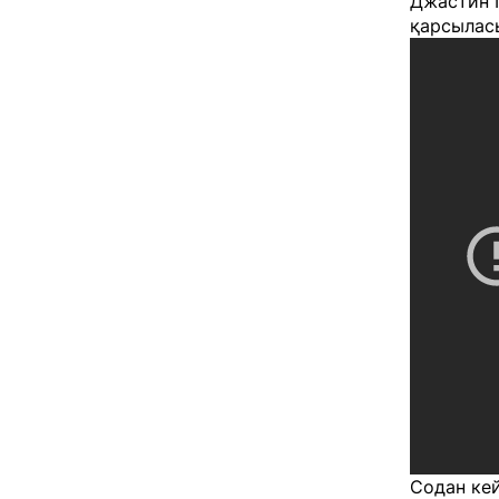
Джастин 
қарсыласы
Содан кей