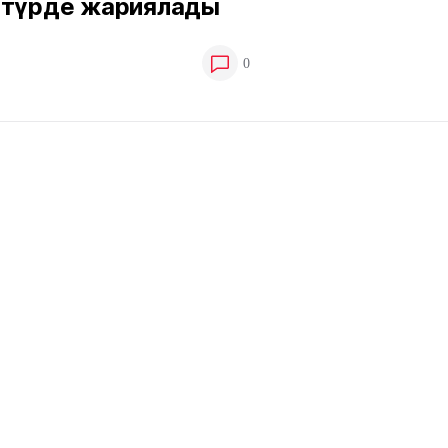
 түрде жариялады
0