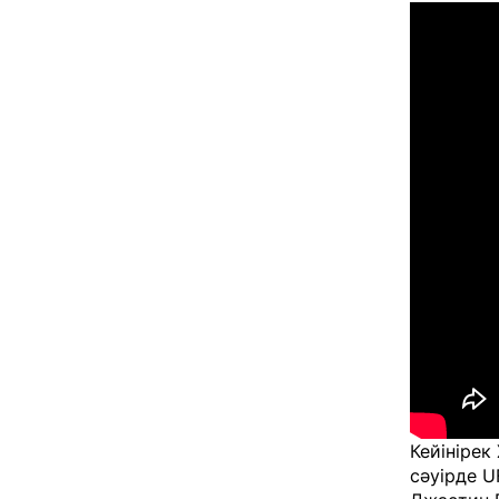
Кейінірек
сәуірде U