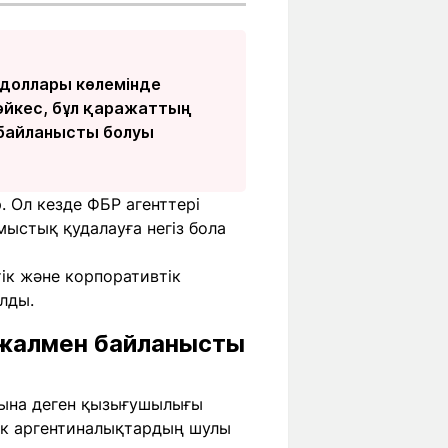
 доллары көлемінде
сәйкес, бұл қаражаттың
 байланысты болуы
 Ол кезде ФБР агенттері
стық қудалауға негіз бола
ік және корпоративтік
лды.
жалмен байланысты
рына деген қызығушылығы
ік аргентиналықтардың шулы