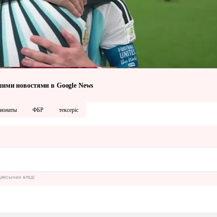
шими новостями в Google News
ионаты
ФБР
тексеріс
циясынан өтеді