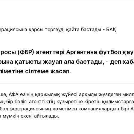
Мақалалар
порт
Мақалалар
Пайдалы
йналасында
Блогтар
рендтер
Арнайы
емпиондар
жобалар
игасы
росы (ФБР) агенттері Аргентина футбол қ
ына қатысты жауап ала бастады, - деп ха
дакциямен
Бос жұмыс
Баспасөз
Жарнама
йланыс
орындары
релиздері
іметіне сілтеме жасап.
рнама
ше, АФА өзінің қаржылық жүйесі арқылы жүздеген мил
+7 (700) 3 888 188
ң бір бөлігі агенттіктің құзыретіне кіретін қылмыстарғ
ол федерациясының көмегімен компаниялардың бірі А
 мүмкін екені айтылады.