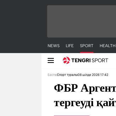
NEWS
LIFE
SPORT
HEALTH
08 шілде 2026 17:42
Басты
Спорт туралы
ФБР Аргент
тергеуді қа
NEWS
LIFE
S
Жаңалықтар
Әдемі
С