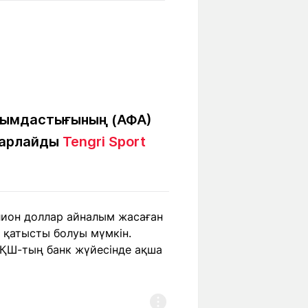
Бүкіл әлем
Ғылым және
білім
Жол жазба
Білім беру
Саяхат Time
мекемелері
ауымдастығының (АФА)
барлайды
Tengri Sport
Ашық түсті
Әлеуметтік желілер
лион доллар айналым жасаған
а қатысты болуы мүмкін.
ҚШ-тың банк жүйесінде ақша