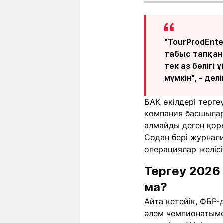
"TourProdEnt
табыс тапқан
тек аз бөліг
мүмкін", - дел
БАҚ өкілдері терге
компания басшылар
алмайды деген қор
Содан бері журнал
операциялар желісі
Тергеу 202
ма?
Айта кетейік, ФБР
әлем чемпионатыме