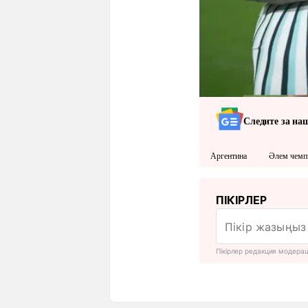
Следите за на
Аргентина
Әлем чемп
ПІКІРЛЕР
Пікірлер редакция модера