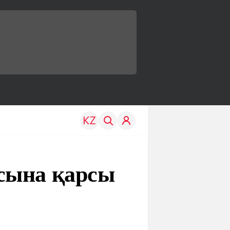
сына қарсы
TRAVEL
EDU
р
Менің елім
Жаңалықтар