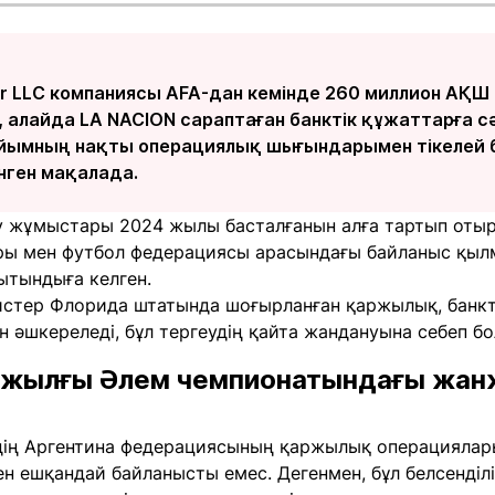
er LLC компаниясы AFA-дан кемінде 260 миллион АҚШ
, алайда LA NACION сараптаған банктік құжаттарға 
і ұйымның нақты операциялық шығындарымен тікелей
інген мақалада.
у жұмыстары 2024 жылы басталғанын алға тартып отыр.
ы мен футбол федерациясы арасындағы байланыс қылмы
ытындыға келген.
истер Флорида штатында шоғырланған қаржылық, банкт
н әшкереледі, бұл тергеудің қайта жандануына себеп бо
6 жылғы Әлем чемпионатындағы жан
-дің Аргентина федерациясының қаржылық операцияла
н ешқандай байланысты емес. Дегенмен, бұл белсенділ