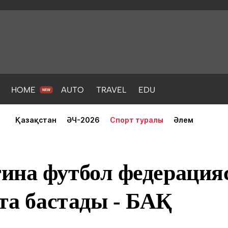
HOME
AUTO
TRAVEL
EDU
Қазақстан
ӘЧ-2026
Спорт туралы
Әлем
ина футбол федерация
йта бастады - БАҚ
PORT
HEALTH
HOME
AUTO
Жаңалықтар
порт
Жаңалықтар
Жаңалықта