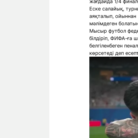
жағдайда 1/4 финал
Еске салайық, турн
аяқталып, ойыннан
мәлімдеген болатын
Мысыр футбол феде
білдіріп, ФИФА-ға 
белгіленбеген пена
көрсетеді деп есепт