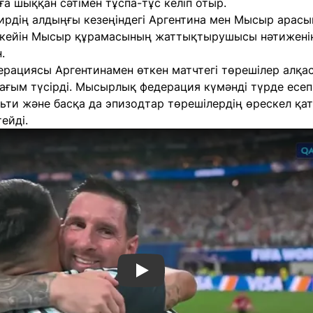
ға шыққан сәтімен тұспа-тұс келіп отыр.
ирдің алдыңғы кезеңіндегі Аргентина мен Мысыр арасы
 кейін Мысыр құрамасының жаттықтырушысы нәтиженің
.
рациясы Аргентинамен өткен матчтегі төрешілер алқа
шағым түсірді. Мысырлық федерация күмәнді түрде есеп
льти және басқа да эпизодтар төрешілердің өрескел қа
ейді.
Смотреть видео YouTube