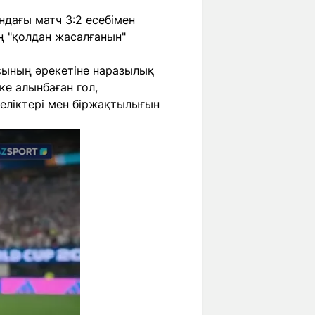
ндағы матч 3:2 есебімен
 "қолдан жасалғанын"
сының әрекетіне наразылық
ке алынбаған гол,
теліктері мен біржақтылығын