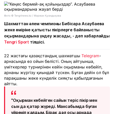
Фото © Tengrinews.kz / Маржан Қуандықова
Шахматтан әлем чемпионы Бибісара Асаубаева
жеке өміріне қатысты пікірлерге байланысты
оқырмандарына үндеу жасады, - деп хабарлайды
Tengri Sport
тілшісі.
22 жастағы қазақстандық шахматшы
Telegram
-
арнасында өз ойын бөлісті. Оның айтуынша,
үміткерлер турнирінен кейін оқырманы көбейіп,
арнаны жүргізу қиындай түскен. Бұған дейін ол бұл
парақшаны жеке күнделік сияқты қабылдағанын
айтты.
"Оқырман көбейген сайын теріс пікір мен
сын да қатар жүреді. Мансабымда бұған
үйреніп қалдым. Бірақ дәл осы арнада