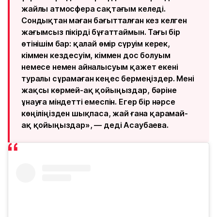
жайлы атмосфера сақтағым келеді.
Сондықтан маған бағытталған кез келген
жағымсыз пікірді бұғаттаймын. Тағы бір
өтінішім бар: қалай өмір сүруім керек,
кіммен кездесуім, кіммен дос болуым
немесе немен айналысуым қажет екені
туралы сұрамаған кеңес бермеңіздер. Мені
жақсы көрмей-ақ қойыңыздар, бәріне
ұнауға міндетті емеспін. Егер бір нәрсе
көңіліңізден шықпаса, жай ғана қарамай-
ақ қойыңыздар», — деді Асаубаева.