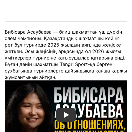
Бибісара Асаубаева — блиц шахматтан үш дүркін
әлем чемпионы. Қазақстандық шахматшы кейінгі
рет бұл турнирде 2025 жылдың аяғында жеңіске
жеткен. Осы жеңісінің арқасында ол 2026 жылғы
үміткерлер турниріне қатысушылар қатарына енді.
Бұған дейін шахматшы Tengri Sport-қа берген
сұхбатында турнирлерге дайындыққа қанша қаржы
жұмсайтынын айтқан.
Смотреть видео YouTube