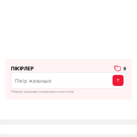
ПІКІРЛЕР
0
Пікірлер редакция модерациясынан өтеді