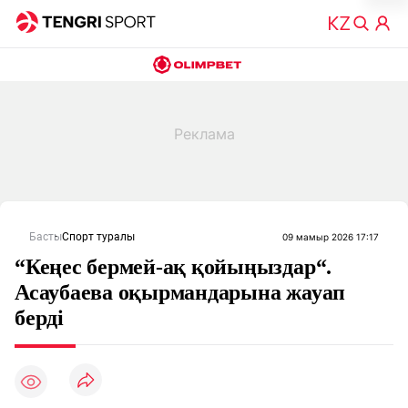
Басты
Спорт туралы
09 мамыр 2026 17:17
“Кеңес бермей-ақ қойыңыздар“.
Асаубаева оқырмандарына жауап
берді