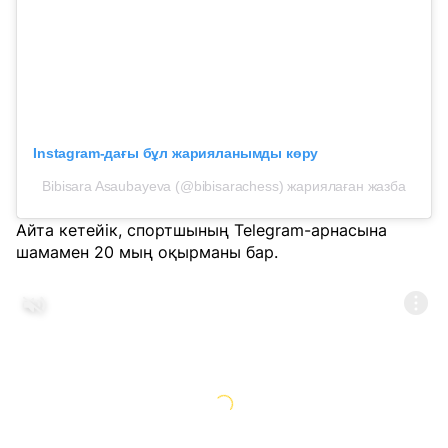
Instagram-дағы бұл жарияланымды көру
Bibisara Asaubayeva (@bibisarachess) жариялаған жазба
Айта кетейік, спортшының Telegram-арнасына
шамамен 20 мың оқырманы бар.