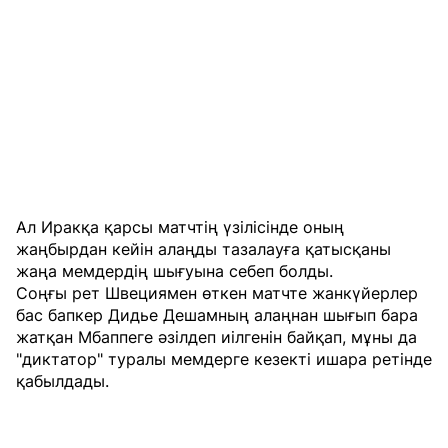
Ал Иракқа қарсы матчтің үзілісінде оның
жаңбырдан кейін алаңды тазалауға қатысқаны
жаңа мемдердің шығуына себеп болды.
Соңғы рет Швециямен өткен матчте жанкүйерлер
бас бапкер Дидье Дешамның алаңнан шығып бара
жатқан Мбаппеге әзілдеп иілгенін байқап, мұны да
"диктатор" туралы мемдерге кезекті ишара ретінде
қабылдады.