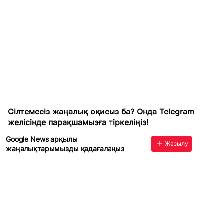
Сілтемесіз жаңалық оқисыз ба? Онда
Telegram
желісінде парақшамызға тіркеліңіз!
Google News арқылы
Жазылу
жаңалықтарымызды қадағалаңыз