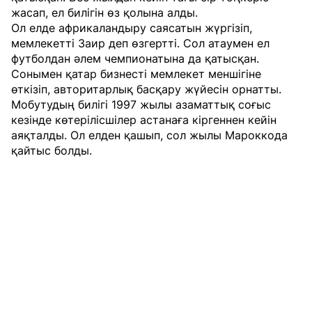
жасап, ел билігін өз қолына алды.
Ол елде африкаландыру саясатын жүргізіп,
мемлекетті Заир деп өзгертті. Сол атаумен ел
футболдан әлем чемпионатына да қатысқан.
Сонымен қатар бизнесті мемлекет меншігіне
өткізіп, авторитарлық басқару жүйесін орнатты.
Мобутудың билігі 1997 жылы азаматтық соғыс
кезінде көтерілісшілер астанаға кіргеннен кейін
аяқталды. Ол елден қашып, сол жылы Мароккода
қайтыс болды.