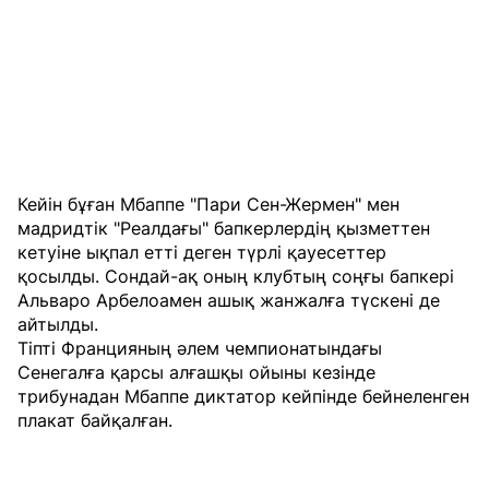
Кейін бұған Мбаппе "Пари Сен-Жермен" мен
мадридтік "Реалдағы" бапкерлердің қызметтен
кетуіне ықпал етті деген түрлі қауесеттер
қосылды. Сондай-ақ оның клубтың соңғы бапкері
Альваро Арбелоамен ашық жанжалға түскені де
айтылды.
Тіпті Францияның әлем чемпионатындағы
Сенегалға қарсы алғашқы ойыны кезінде
трибунадан Мбаппе диктатор кейпінде бейнеленген
плакат байқалған.