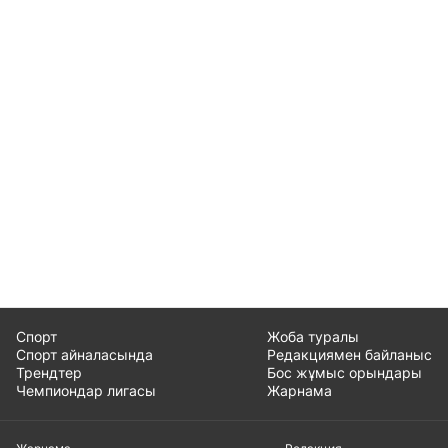
Спорт
Жоба туралы
Спорт айналасында
Редакциямен байланыс
Трендтер
Бос жұмыс орындары
Чемпиондар лигасы
Жарнама