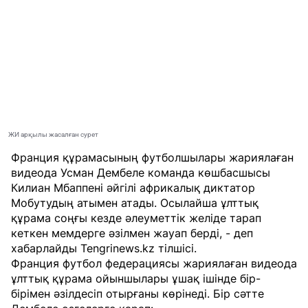
ЖИ арқылы жасалған сурет
Франция құрамасының футболшылары жариялаған
видеода Усман Дембеле команда көшбасшысы
Килиан Мбаппені әйгілі африкалық диктатор
Мобутудың атымен атады. Осылайша ұлттық
құрама соңғы кезде әлеуметтік желіде тарап
кеткен мемдерге әзілмен жауап берді, - деп
хабарлайды
Tengrinews.kz
тілшісі.
Франция футбол федерациясы жариялаған видеода
ұлттық құрама ойыншылары ұшақ ішінде бір-
бірімен әзілдесіп отырғаны көрінеді. Бір сәтте