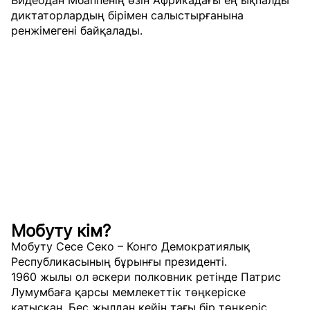
диктаторлардың бірімен салыстырғанына
ренжімегені байқалады.
Мобуту кім?
Мобуту Сесе Секо – Конго Демократиялық
Республикасының бұрынғы президенті.
1960 жылы ол әскери полковник ретінде Патрис
Лумумбаға қарсы мемлекеттік төңкеріске
қатысқан. Бес жылдан кейін тағы бір төңкеріс