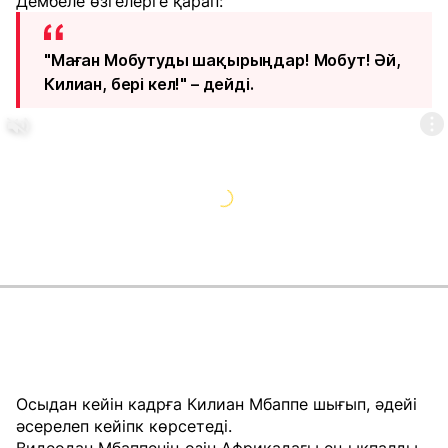
Дембеле өзгелерге қарап:
"Маған Мобутуды шақырыңдар! Мобут! Әй,
Килиан, бері кел!" – дейді.
Осыдан кейін кадрға Килиан Мбаппе шығып, әдейі
әсерелеп кейіпк көрсетеді.
Видеодан Мбаппенің өзін Африкадағы ең ықпалды