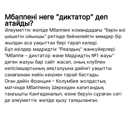
Мбаппені неге "диктатор" деп
атайды?
Әлеуметтік желіде Мбаппені командадағы "бәрін өзі
шешетін ойыншы" ретінде бейнелейтін мемдер бір
жылдан аса уақыттан бері тарап келеді.
Бұл әзілдер мадридтік "Реалдың" жанкүйерлері
"Мбаппе – диктатор және Мадридтің №1 жауы"
деген жазуы бар сайт жасап, оның клубпен
келісімшартының аяқталуына дейінгі уақытты
санағаннан кейін кеңінен тарай бастады.
Оған дейін Франция – Колумбия жолдастық
матчінде Мбаппенің Шеркиден капитандық
таңғышты Кантеденалып, өзіне беруін сұраған сәті
де әлеуметтік желіде қызу талқыланған.