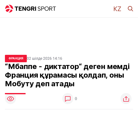
02 шілде 2026 14:16
ФРАНЦИЯ
“Мбаппе - диктатор“ деген мемді
Франция құрамасы қолдап, оны
Мобуту деп атады
0