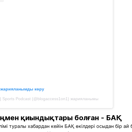
л жарияланымды көру
 | Sports Podcast (@blogaccess1on1) жарияланымы
ңмен қиындықтары болған - БАҚ
імі туралы хабардан кейін БАҚ өкілдері осыдан бір а