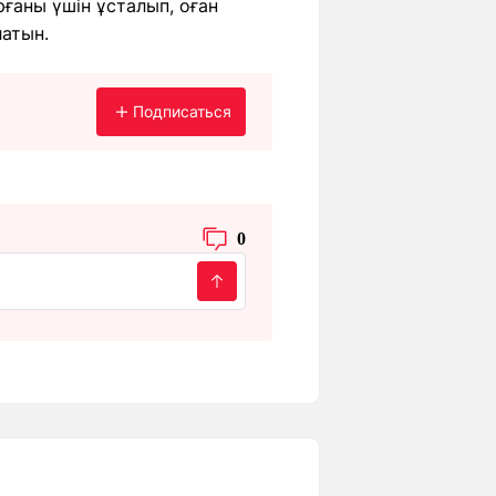
ғаны үшін ұсталып, оған
латын.
Подписаться
0