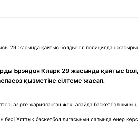
Мақалалар
порт
Мақалалар
Пайдалы
йналасында
Блогтар
рендтер
Арнайы
емпиондар
жобалар
игасы
дакциямен
Бос жұмыс
Баспасөз
Жарнама
йланыс
орындары
релиздері
арды Брэндон Кларк 29 жасында қайтыс бол
спасөз қызметіне сілтеме жасап.
рнама
+7 (700) 3 888 188
ептері әзірге жарияланған жоқ, алайда баскетболшыны
ан бері Ұлттық баскетбол лигасының сапында өнер көр