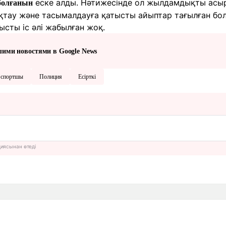
еске алды. Нәтижесінде ол жылдамдықты асыр
болғанын
ақтау және тасымалдауға қатысты айыптар тағылған бо
сты іс әлі жабылған жоқ.
шими новостями в Google News
спортшы
Полиция
Есірткі
циясынан өтеді