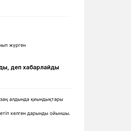
Бүкіл әлем
Ғылым және
білім
Жол жазба
Білім беру
Саяхат Time
мекемелері
Ашық түсті
ды, деп хабарлайды
Әлеуметтік желілер
ң заң алдында қиындықтары
сетіп келген дарынды ойыншы.