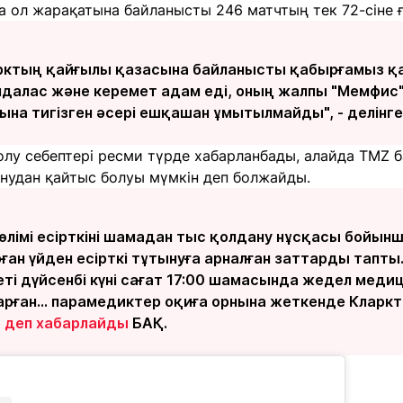
 ол жарақатына байланысты 246 матчтың тек 72-сіне ғ
рктың қайғылы қазасына байланысты қабырғамыз қ
далас және керемет адам еді, оның жалпы "Мемфис
на тигізген әсері ешқашан ұмытылмайды", - делінге
лу себептері ресми түрде хабарланбады, алайда TMZ б
нудан қайтыс болуы мүмкін деп болжайды.
лімі есірткіні шамадан тыс қолдану нұсқасы бойынш
рған үйден есірткі тұтынуға арналған заттарды тапт
еті дүйсенбі күні сағат 17:00 шамасында жедел мед
рған... парамедиктер оқиға орнына жеткенде Кларк
-
деп хабарлайды
БАҚ.