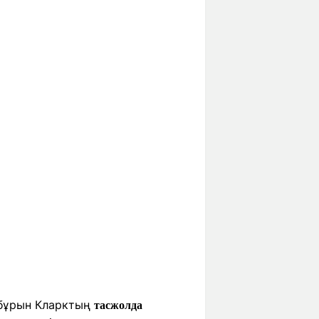
й бұрын Кларктың
тасжолда