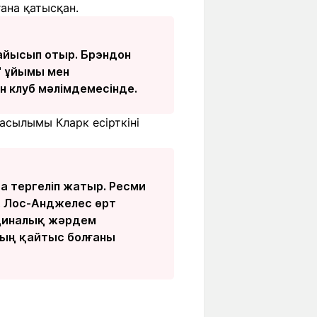
ана қатысқан.
айысып отыр. Брэндон
" ұйымы мен
н клуб мәлімдемесінде.
асылымы Кларк есірткіні
а тергеліп жатыр. Ресми
ы. Лос-Анджелес өрт
ициналық жәрдем
тың қайтыс болғаны