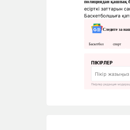
полициядан қашпақ 
есірткі заттарын с
Баскетболшыға қаты
Следите за на
Баскетбол
спорт
ПІКІРЛЕР
Пікірлер редакция модера