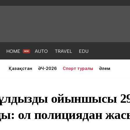
HOME
AUTO
TRAVEL
EDU
Қазақстан
ӘЧ-2026
Спорт туралы
Әлем
ұлдызды ойыншысы 29
ды: ол полициядан ж
PORT
HEALTH
HOME
AUTO
Жаңалықтар
порт
Жаңалықтар
Жаңалықта