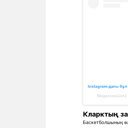
Instagram-дағы бұ
Blogaccess1on1
Кларктың за
Баскетболшының өл