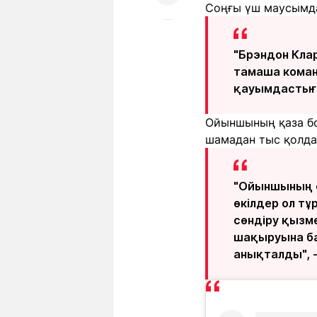
Соңғы үш маусымда
"Брэндон Кла
тамаша коман
қауымдастығы
Ойыншының қаза бо
шамадан тыс қолда
"Ойыншының ө
өкілдер ол тұ
сөндіру қызм
шақыруына ба
анықталды", 