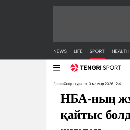
NEWS
LIFE
SPORT
HEALTH
13 мамыр 2026 12:41
Басты
Спорт туралы
НБА-ның ж
қайтыс бол
NEWS
LIFE
S
Жаңалықтар
Әдемі
С