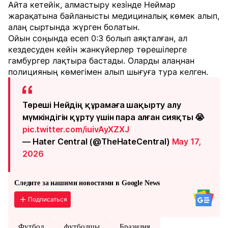
Айта кетейік, алмастыру кезінде Неймар
жарақатына байланысты медициналық көмек алып,
алаң сыртында жүрген болатын.
Ойын соңында есеп 0:3 болып аяқталған, ал
кездесуден кейін жанкүйерлер төрешілерге
гамбургер лақтыра бастады. Оларды алаңнан
полицияның көмегімен алып шығуға тура келген.
Төреші Нейдің құрамаға шақырту алу
мүмкіндігін құрту үшін пара алған сияқты 😭
pic.twitter.com/iuivAyXZXJ
— Hater Central (@TheHateCentral)
May 17,
2026
Следите за нашими новостями в Google News
Подписаться
Футбол
футболшы
Бразилия