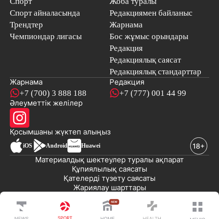
Спорт
Жоба туралы
Спорт айналасында
Редакциямен байланыс
Трендтер
Жарнама
Чемпиондар лигасы
Бос жұмыс орындары
Редакция
Редакциялық саясат
Редакциялық стандарттар
Жарнама
Редакция
+7 (700) 3 888 188
+7 (777) 001 44 99
Әлеуметтік желілер
Қосымшаны
жүктеп алыңыз
iOS
Android
Huawei
Материалдық шектеулер туралы ақпарат
Құпиялылық саясаты
Қателерді түзету саясаты
Жариялау шарттары
© 2008-2026 «EML» ЖШС