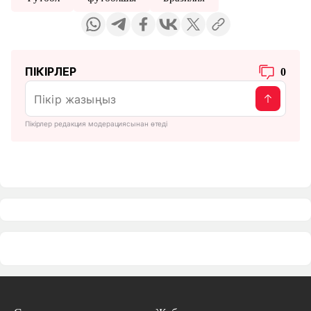
ПІКІРЛЕР
0
Пікірлер редакция модерациясынан өтеді