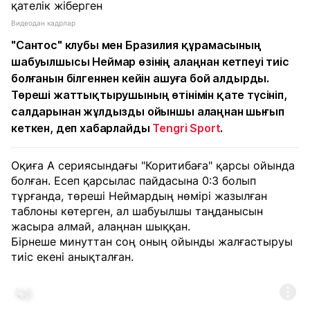
Видеодан кадрлар
"Сантос" клубы мен Бразилия құрамасының
шабуылшысы Неймар өзінің алаңнан кетпеуі тиіс
болғанын білгеннен кейін ашуға бой алдырды.
Төреші жаттықтырушының өтінімін қате түсініп,
салдарынан жұлдызды ойыншы алаңнан шығып
кеткен, деп хабарлайды
Tengri Sport
.
Оқиға А сериясындағы "Коритибаға" қарсы ойында
болған. Есеп қарсылас пайдасына 0:3 болып
тұрғанда, төреші Неймардың нөмірі жазылған
таблоны көтерген, ал шабуылшы таңданысын
жасыра алмай, алаңнан шыққан.
Бірнеше минуттан соң оның ойынды жалғастыруы
тиіс екені анықталған.