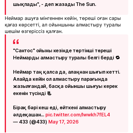
шықпады", - деп жазады The Sun.
Неймар ашуға мінгеннен кейін, төреші оған сары
қағаз көрсетті, ал ойыншыны алмастыру туралы
шешім өзгеріссіз қалған.
"Сантос" ойыны кезінде төртінші төреші
Неймарды алмастыру туралы белгі берді 🔁
Неймар таң қалса да, алаңнан шығып кетті.
Алайда кейін ол алмастыру парағында
жазылғандай, басқа ойыншы шығуы керек
екенін түсінді 📃
Бірақ бәрі кеш еді, өйткені алмастыру
әлдеқашан...
pic.twitter.com/lwwkh7fEL4
— 433 (@433)
May 17, 2026