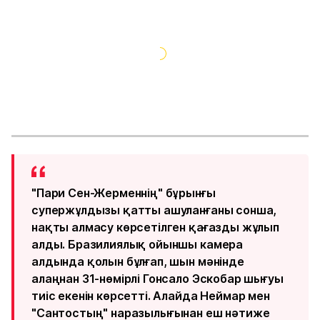
"Пари Сен-Жерменнің" бұрынғы
супержұлдызы қатты ашуланғаны сонша,
нақты алмасу көрсетілген қағазды жұлып
алды. Бразилиялық ойыншы камера
алдында қолын бұлғап, шын мәнінде
алаңнан 31-нөмірлі Гонсало Эскобар шығуы
тиіс екенін көрсетті. Алайда Неймар мен
"Сантостың" наразылығынан еш нәтиже