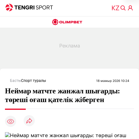
Басты
Спорт туралы
18 мамыр 2026 10:24
Неймар матчте жанжал шығарды:
төреші оғаш қателік жіберген