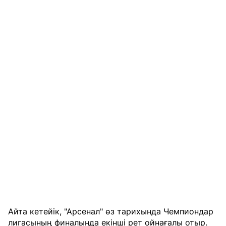
Айта кетейік, "Арсенал" өз тарихында Чемпиондар
лигасының финалында екінші рет ойнағалы отыр.