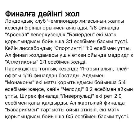
Финалға дейінгі жол
Лондондық клуб Чемпиондар лигасының жалпы
кезеңін бірінші орынмен аяқтады. 1/8 финалда
"Арсенал" леверкузендік "Байерден" екі матч
қорытындысы бойынша 3:1 есебімен басым түсті.
Кейін лиссабондық "Спортингті" 1:0 есебімен ұтты.
Ал финал жолдамасы үшін өткен ойында мадридтік
"Атлетиконы" 2:1 есебімен жеңді.
Париждіктер топтық кезеңде 11-орын алып, плей-
оффты 1/16 финалдан бастады. Алдымен
"Монаконы" екі матч қорытындысы бойынша 5:4
есебімен жеңсе, кейін "Челсиді" 8:2 есебімен айқын
ұтты. Ширек финалда "Ливерпульді" екі рет 2:0
есебімен қапы қалдырды. Ал жартылай финалда
"Бавариямен" тартысты ойын өткізіп, екі матч
қорытындысы бойынша 6:5 есебімен басым түсті.