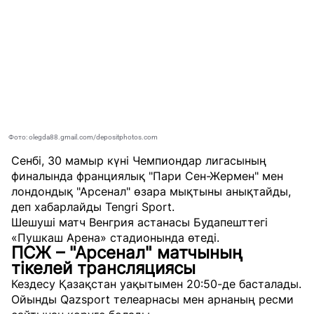
Фото: olegda88.gmail.com/depositphotos.com
Сенбі, 30 мамыр күні Чемпиондар лигасының
финалында франциялық "Пари Сен-Жермен" мен
лондондық "Арсенал" өзара мықтыны анықтайды,
деп хабарлайды
Tengri Sport
.
Шешуші матч Венгрия астанасы Будапешттегі
«Пушкаш Арена» стадионында өтеді.
ПСЖ – "Арсенал" матчының
тікелей трансляциясы
Кездесу Қазақстан уақытымен 20:50-де басталады.
Ойынды Qazsport телеарнасы мен арнаның ресми