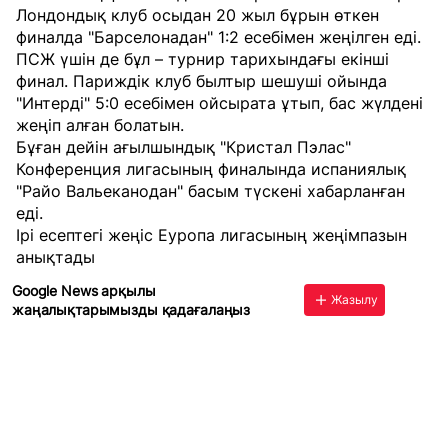
Лондондық клуб осыдан 20 жыл бұрын өткен
финалда "Барселонадан" 1:2 есебімен жеңілген еді.
ПСЖ үшін де бұл – турнир тарихындағы екінші
финал. Париждік клуб былтыр шешуші ойында
"Интерді" 5:0 есебімен ойсырата ұтып, бас жүлдені
жеңіп алған болатын.
Бұған дейін ағылшындық "Кристал Пэлас"
Конференция лигасының финалында испаниялық
"Райо Вальеканодан" басым түскені хабарланған
еді.
Ірі есептегі жеңіс Еуропа лигасының жеңімпазын
анықтады
Google News арқылы
Жазылу
жаңалықтарымызды қадағалаңыз