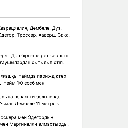
варацхелия, Дембеле, Дуэ.
Эдегор, Троссар, Хаверц, Сака.
ді. Доп бірнеше рет серпіліп
рғаушылардан сытылып өтіп,
ы.
 алғашқы таймда париждіктер
і тайм 1:0 есебімен
сына пенальти белгіленді.
Усман Дембеле 11 метрлік
. Москера мен Эдегордың
 мен Мартинелли алмастырды.