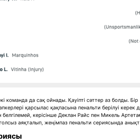
і команда да сақ ойнады. Қауіпті сәттер аз болды. Бір
керлері қарсылас қақпасына пенальти берілуі керек де
 белгілемей, керісінше Деклан Райс пен Микель Артетағ
голсыз аяқталып, жеңімпаз пенальти сериясында анықт
риясы