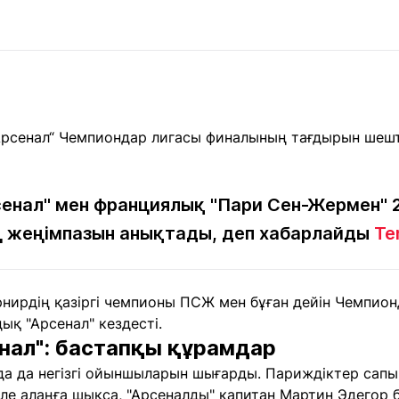
Мақалалар
порт
Мақалалар
Пайдалы
йналасында
Блогтар
рендтер
Арнайы
емпиондар
жобалар
игасы
дакциямен
Бос жұмыс
Баспасөз
Жарнама
йланыс
орындары
релиздері
енал" мен франциялық "Пари Сен-Жермен" 
 жеңімпазын анықтады, деп хабарлайды
Te
рнама
+7 (700) 3 888 188
нирдің қазіргі чемпионы ПСЖ мен бұған дейін Чемпио
ық "Арсенал" кездесті.
нал": бастапқы құрамдар
а да негізгі ойыншыларын шығарды. Париждіктер сапын
ле алаңға шықса, "Арсеналды" капитан Мартин Эдегор 