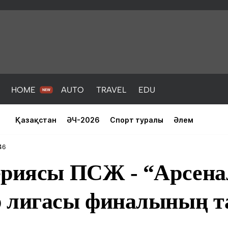
HOME
AUTO
TRAVEL
EDU
Қазақстан
ӘЧ-2026
Спорт туралы
Әлем
46
ериясы ПСЖ - “Арсена
 лигасы финалының 
PORT
HEALTH
HOME
AUTO
Жаңалықтар
порт
Жаңалықтар
Жаңалықта