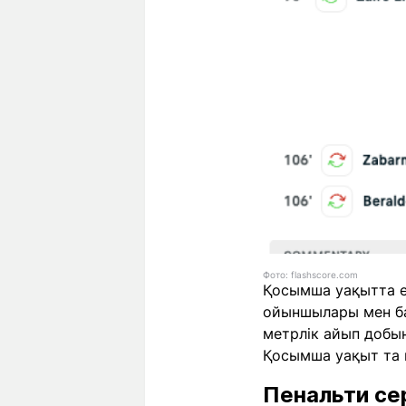
Фото: flashscore.com
Қосымша уақытта ек
ойыншылары мен бап
метрлік айып добын
Қосымша уақыт та 
Пенальти се