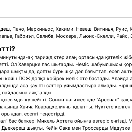
еш, Пачо, Маркиньос, Хакими, Невеш, Витинья, Руис, К
нкапье, Габриэл, Салиба, Москера, Льюис-Скелли, Райс, 
тті?
нутында-ақ париждіктер алаң ортасында қателік жібер
етті. Ол Хаверцке пас шығарды. Неміс шабуылшысы қо
ара шықты да, допты бұрышқа дәл бағыттап, есеп ашт
ен кейін ПСЖ допқа көбірек иелік ете бастады. Алайда
алдында аса қауіпті сәттер ұйымдастыра алмады. Бірінш
 пайдасына аяқталды.
қысымды күшейтті. Соның нәтижесінде "Арсенал" қақпа
аңында Хвича Кварацхелияны құлатты. Нүктеге келген 
орындап, есепті теңестірді.
нал" бас бапкері Микель Артета ойынға өзгеріс енгізді
 Дьекереш шықты. Кейін Сака мен Троссарды Мадуэке