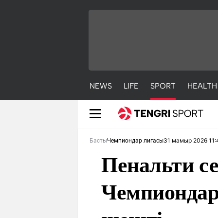
NEWS
LIFE
SPORT
HEALTH
31 мамыр 2026 11:
Басты
Чемпиондар лигасы
Пенальти с
Чемпиондар
NEWS
LIFE
S
Жаңалықтар
Әдемі
С