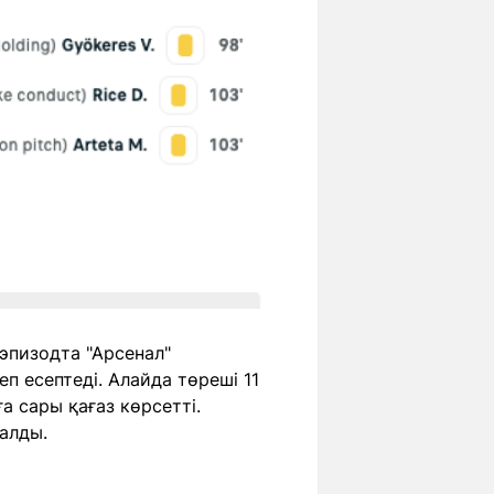
 эпизодта "Арсенал"
п есептеді. Алайда төреші 11
а сары қағаз көрсетті.
алды.