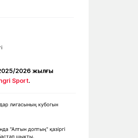
Бүкіл әлем
Ғылым және
білім
Жол жазба
Білім беру
Саяхат Time
мекемелері
Ашық түсті
2025/2026 жылғы
ngri Sport
.
Әлеуметтік желілер
ндар лигасының кубогын
да "Алтын доптың" қазіргі
бастап шықты.