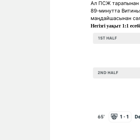
Ал ПСЖ тарапынан 
89-минутта Витинья
маңдайшасынан сәл 
Негізгі уақыт 1:1 есе