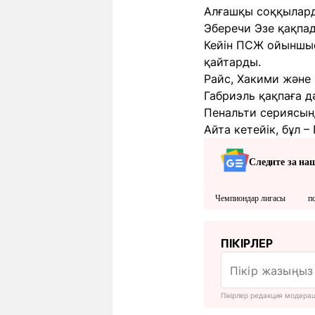
Алғашқы соққылард
Эберечи Эзе қақпад
Кейін ПСЖ ойыншыс
қайтарды.
Райс, Хакими және 
Габриэль қақпаға д
Пенальти сериясын
Айта кетейік, бұл 
Следите за на
Чемпиондар лигасы
п
ПІКІРЛЕР
Пікірлер редакция модера