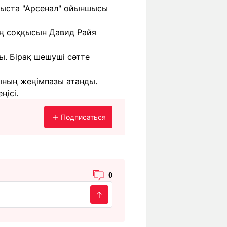
ныста "Арсенал" ойыншысы
ың соққысын Давид Райя
ы. Бірақ шешуші сәтте
ының жеңімпазы атанды.
ңісі.
Подписаться
0