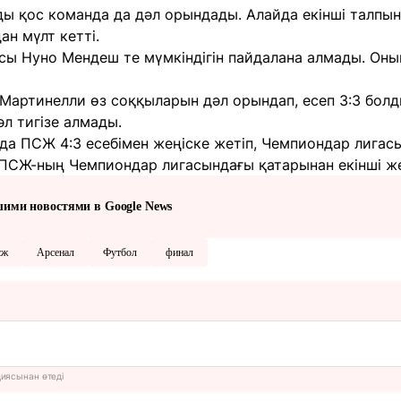
ы қос команда да дәл орындады. Алайда екінші талпы
ан мүлт кетті.
ы Нуно Мендеш те мүмкіндігін пайдалана алмады. Он
Мартинелли өз соққыларын дәл орындап, есеп 3:3 болд
әл тигізе алмады.
да ПСЖ 4:3 есебімен жеңіске жетіп, Чемпиондар лигас
– ПСЖ-ның Чемпиондар лигасындағы қатарынан екінші же
шими новостями в Google News
сж
Арсенал
Футбол
финал
циясынан өтеді