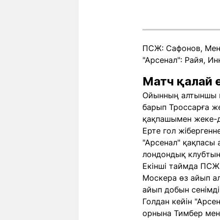
ПСЖ: Сафонов, Менд
"Арсенал": Райя, И
Матч қалай ө
Ойынның алтыншы ми
барып Троссарға ж
қақпашымен жеке-д
Ерте гол жібергенн
"Арсенал" қақпасы 
лондондық клубтың
Екінші таймда ПСЖ 
Москера өз айып ал
айып добын сенімді 
Голдан кейін "Арсе
орнына Тимбер мен