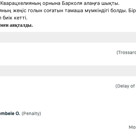
Кварацхелияның орнына Барколя алаңға шықты.
ның жеңіс голын соғатын тамаша мүмкіндігі болды. Бі
биік кетті.
бімен аяқталды.