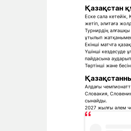
Қазақстан қ
Еске сала кетейік,
жетіп, элитаға жол
Турнирдің алғашқы 
ұтылып жатқанымен,
Екінші матчта қаза
Үшінші кездесуде ұ
пайдасына аударып
Төртінші және бесі
Қазақстанны
Алдағы чемпионатта
Словакия, Словени
сынайды.
2027 жылғы әлем ч