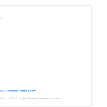
л жарияланымды көру
 Men's Worlds (@iihfmen) жарияланымы