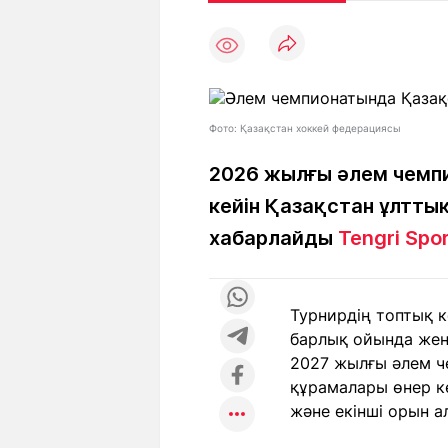
Мақалалар
Тиімді
С
а
Арнайы
Пайдалы
жобалар
Т
Қызықты
Рейтингтер
Ч
л
Фото: Қазақстан хоккей федерациясы
2026 жылғы әлем чемп
кейін Қазақстан ұлтты
Жоба
Ре
туралы
ба
хабарлайды
Tengri Spo
Редакция
Жа
Турнирдің топтық 
+7 (777) 001 44 99
барлық ойында жең
2027 жылғы әлем ч
құрамалары өнер кө
және екінші орын а