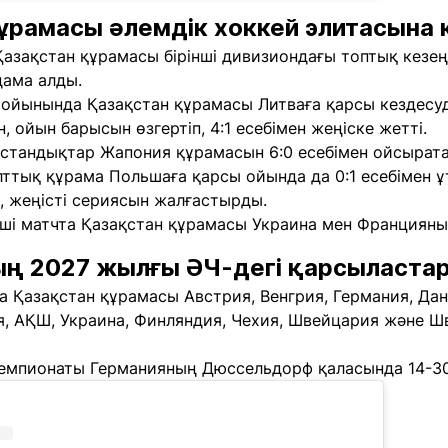
ұрамасы әлемдік хоккей элитасына 
 Қазақстан құрамасы бірінші дивизиондағы топтық кезе
дама алды.
ойынында Қазақстан құрамасы Литваға қарсы кездесуде
 ойын барысын өзгертіп, 4:1 есебімен жеңіске жетті.
қстандықтар Жапония құрамасын 6:0 есебімен ойсырата
лттық құрама Польшаға қарсы ойында да 0:1 есебімен 
, жеңісті сериясын жалғастырды.
нші матчта Қазақстан құрамасы Украина мен Францияны 
ң 2027 жылғы ӘЧ-дегі қарсыласта
 Қазақстан құрамасы Австрия, Венгрия, Германия, Дани
я, АҚШ, Украина, Финляндия, Чехия, Швейцария және 
емпионаты Германияның Дюссельдорф қаласында 14-30