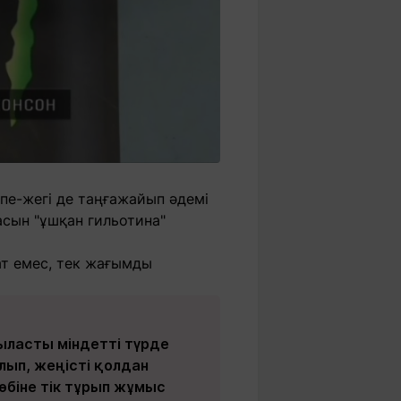
пе-жегі де таңғажайып әдемі
сын "ұшқан гильотина"
ат емес, тек жағымды
ыласты міндетті түрде
лып, жеңісті қолдан
өбіне тік тұрып жұмыс