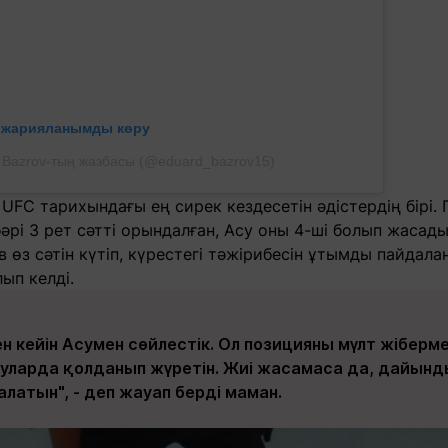
л жарияланымды көру
 Bazrov-тың жазбасы (@eduard_bazrov15)
 UFC тарихындағы ең сирек кездесетін әдістердің бірі
ебәрі 3 рет сәтті орындалған, Асу оны 4-ші болып жас
 өз сәтін күтіп, күрестегі тәжірибесін ұтымды пайдалан
ып келді.
 кейін Асумен сөйлестік. Ол позицияны мүлт жібермей,
ғуларда қолданып жүретін. Жиі жасамаса да, дайынд
қалатын", - деп жауап берді маман.