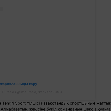
л жарияланымды көру
 Eurasia (@ufceurasia) жарияланымы
н Tengri Sport тілшісі қазақстандық спортшының жатт
Алмабаевтың жеңісіне бүкіл команданың шексіз қуанған