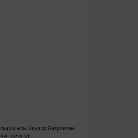
ықтырушысы Эдуард Базровпен
ын жеткізді.