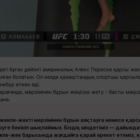
гі бұған дейінгі америкалық Алекс Переске қарсы жек
лған болатын. Ол кезде қазақстандық спортшы қарсыла
әжбүр еткен еді.
арағанда, мерзімінен бұрын жеңіске жету - басты мақс
ана.
 жекпе-жекті мерзімінен бұрын аяқтауға немесе қарс
руге бекініп шықпаймыз. Біздің міндетіміз — дайында
кпе-жек барысында жағдайға қарай әрекет етеміз, к