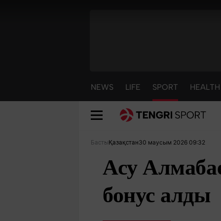
NEWS
LIFE
SPORT
HEALTH
30 маусым 2026 09:32
Басты
Қазақстан
Асу Алмабае
бонус алды
NEWS
LIFE
S
Жаңалықтар
Әдемі
С