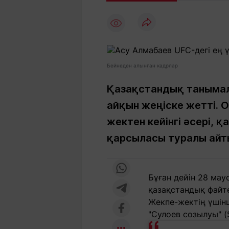
Мақалалар
Тиімді
С
а
Арнайы
Пайдалы
жобалар
Т
Қызықты
Рейтингтер
Ч
л
Бейнеден алынған кадрлар
Қазақстандық танымал 
айқын жеңіске жетті.
Жоба
Ре
туралы
ба
жектен кейінгі әсері, 
қарсыласы туралы айты
Редакция
Жа
+7 (777) 001 44 99
Бұған дейін 28 мау
қазақстандық файт
Жекпе-жектің үшінш
"Сулоев созылуы" (S