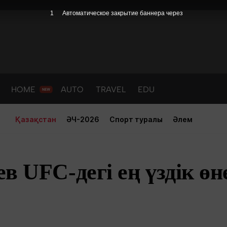
HOME
AUTO
TRAVEL
EDU
Қазақстан
ӘЧ-2026
Спорт туралы
Әлем
в UFC-дегі ең үздік өн
PORT
HEALTH
HOME
AUTO
Жаңалықтар
порт
Жаңалықтар
Жаңалықта