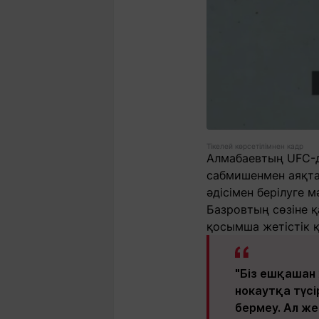
Тікелей көрсетілімнен кадр
Алмабаевтың UFC-де
сабмишенмен аяқта
әдісімен берілуге м
Базровтың сөзіне қ
қосымша жетістік қ
"Біз ешқашан
нокаутқа түсі
бермеу. Ал же