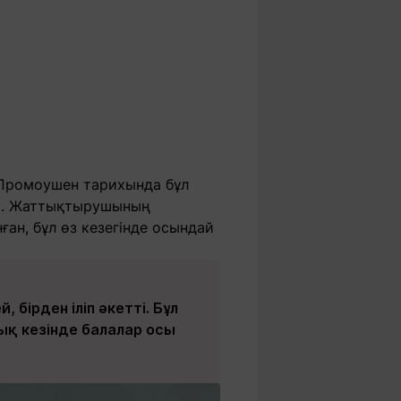
. Промоушен тарихында бұл
ады. Жаттықтырушының
ған, бұл өз кезегінде осындай
 бірден іліп әкетті. Бұл
ық кезінде балалар осы