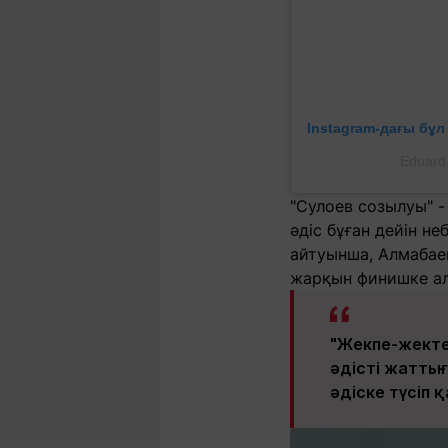
Instagram-дағы бұ
Eduard
"Сулоев созылуы" -
әдіс бұған дейін н
айтуынша, Алмабаев
жарқын финишке ал
"Жекпе-жектен
әдісті жатты
әдіске түсіп 