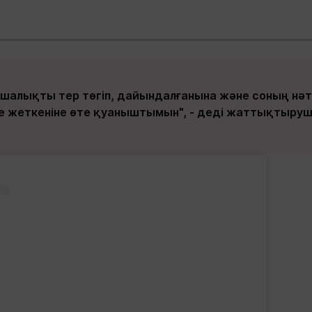
шалықты тер төгіп, дайындалғанына және соның нә
ке жеткеніне өте қуаныштымын", - деді жаттықтырушы