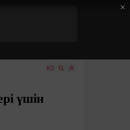
ері үшін
TRAVEL
EDU
р
Менің елім
Жаңалықтар