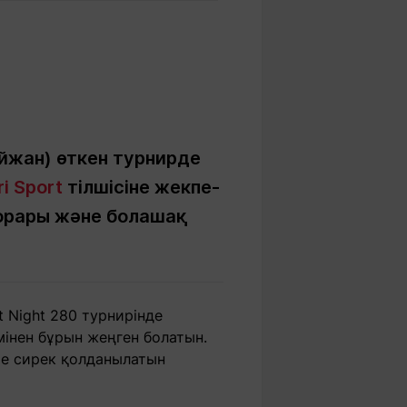
Бүкіл әлем
Ғылым және
білім
Жол жазба
Білім беру
Саяхат Time
мекемелері
йжан) өткен турнирде
i Sport
тілшісіне жекпе-
Ашық түсті
онорары және болашақ
Әлеуметтік желілер
t Night 280 турнирінде
інен бұрын жеңген болатын.
те сирек қолданылатын