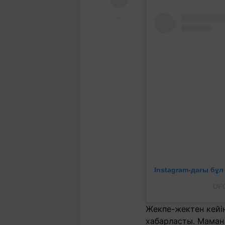
Instagram-дағы бұ
UFC
Жекпе-жектен кейі
хабарласты. Маман 