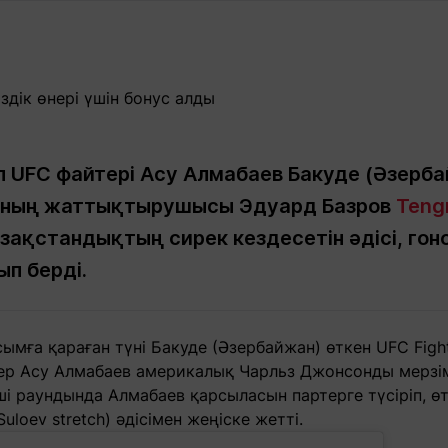
Мақалалар
порт
Мақалалар
Пайдалы
йналасында
Блогтар
рендтер
Арнайы
емпиондар
жобалар
игасы
UFC файтері Асу Алмабаев Бакуде (Әзерба
 Оның жаттықтырушысы Эдуард Базров
Tengr
дакциямен
Бос жұмыс
Баспасөз
Жарнама
йланыс
орындары
релиздері
қазақстандықтың сирек кездесетін әдісі, г
п берді.
рнама
+7 (700) 3 888 188
сымға қараған түні Бакуде (Әзербайжан) өткен UFC Figh
ер Асу Алмабаев америкалық Чарльз Джонсонды мерзім
і раундында Алмабаев қарсыласын партерге түсіріп, ө
uloev stretch) әдісімен жеңіске жетті.