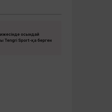
тижесінде осындай
 Tengri Sport-қа берген