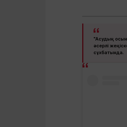
"Асудың осын
әсерлі жеңіс
сұхбатында.