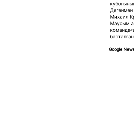
кубогыны
Дегенмен 
Михаил Кр
Маусым ая
командағ
басталған
Google New