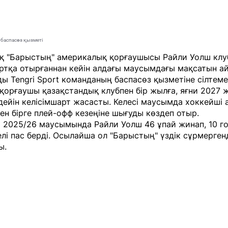
 баспасөз қызметі
қ "Барыстың" америкалық қорғаушысы Райли Уолш клу
ртқа отырғаннан кейін алдағы маусымдағы мақсатын ай
йды
Tengri Sport
команданың баспасөз қызметіне сілтеме
қорғаушы қазақстандық клубпен бір жылға, яғни 2027 
ейін келісімшарт жасасты. Келесі маусымда хоккейші 
н бірге плей-офф кезеңіне шығуды көздеп отыр.
2025/26 маусымында Райли Уолш 46 ұпай жинап, 10 го
лі пас берді. Осылайша ол "Барыстың" үздік сұрмерген
ы.