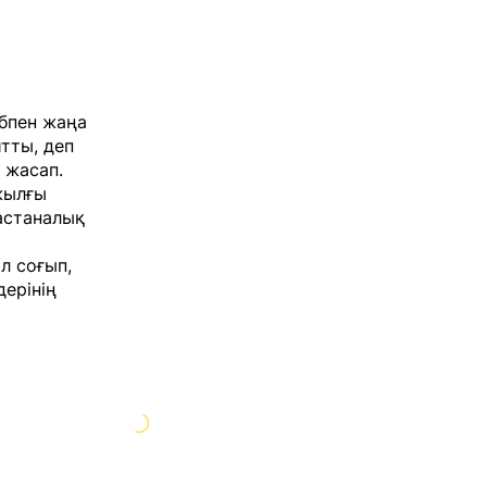
бпен жаңа
тты, деп
 жасап.
жылғы
астаналық
л соғып,
дерінің