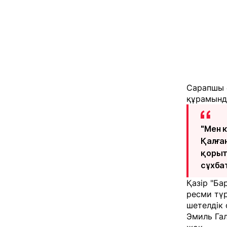
Сарапшы 
құрамында
"Мен 
Қалға
қорыт
сұхба
Қазір "Ба
ресми тү
шетелдік
Эмиль Гал