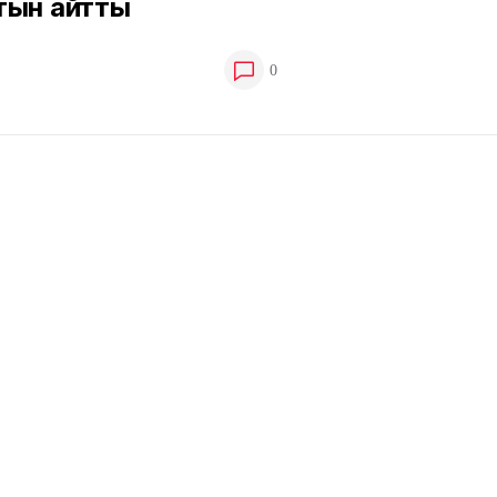
тын айтты
0