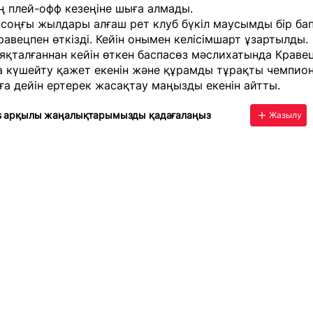
ң плей-офф кезеңіне шыға алмады.
соңғы жылдары алғаш рет клуб бүкіл маусымды бір ба
авецпен өткізді. Кейін онымен келісімшарт ұзартылды.
қталғаннан кейін өткен баспасөз мәслихатында Краве
а күшейту қажет екенін және құрамды тұрақты чемпио
ға дейін ертерек жасақтау маңызды екенін айтты.
s арқылы жаңалықтарымызды қадағалаңыз
Жазылу