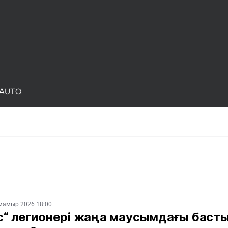
AUTO
мамыр 2026 18:00
с“ легионері жаңа маусымдағы баст