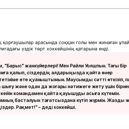
қ қорғаушылар арасында соққан голы мен жинаған ұпа
игадағы үздік төрт хоккейшінің қатарына енді.
, "Барыс" жанкүйерлері! Мен Райли Уолшпын. Тағы бір
мға қалып, сіздердің алдарыңызда қайта өнер
тетініме өте қуаныштымын. Маусымды сәтті өткізіп, п
 шығу және одан да жоғары нәтижеге жету үшін бірн
 кейін командамен қайта қауышуды асыға күтемін.
мның басталуын тағатсыздана күтіп жүрмін. Жазды 
ңіздер. Рақмет!" – деді хоккейші.