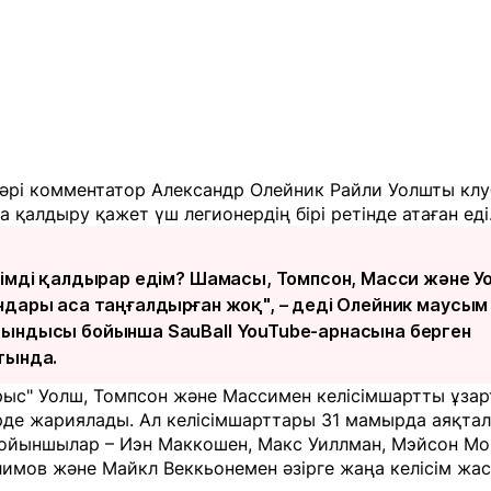
әрі комментатор Александр Олейник Райли Уолшты клу
 қалдыру қажет үш легионердің бірі ретінде атаған еді
кімді қалдырар едім? Шамасы, Томпсон, Масси және У
ндары аса таңғалдырған жоқ", – деді Олейник маусым
ындысы бойынша SauBall YouTube-арнасына берген
тында.
рыс" Уолш, Томпсон және Массимен келісімшартты ұза
рде жариялады. Ал келісімшарттары 31 мамырда аяқтал
 ойыншылар – Иэн Маккошен, Макс Уиллман, Мэйсон Мо
имов және Майкл Веккьонемен әзірге жаңа келісім жас