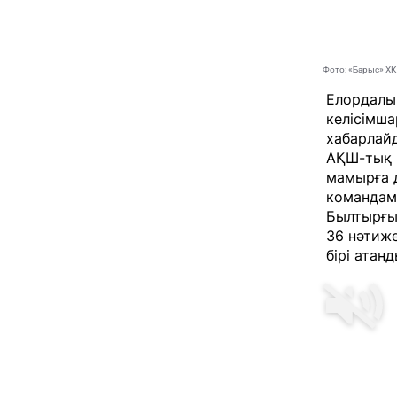
Фото: «Барыс» ХК
Елордалы
келісімша
хабарла
АҚШ-тық 
мамырға д
командаме
Былтырғы 
36 нәтиже
бірі атанд