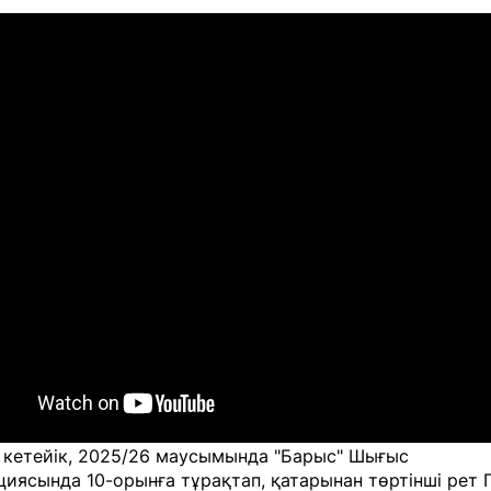
 кетейік, 2025/26 маусымында "Барыс" Шығыс
иясында 10-орынға тұрақтап, қатарынан төртінші рет 