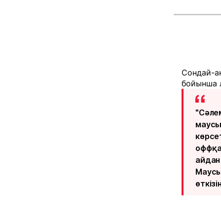
Сондай-а
бойынша л
"Сәлем
маусы
көрсе
оффқа
айдан
Маусы
өткізі