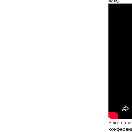
жоқ.
Еске сала
конференц