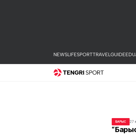
NEWS
LIFE
SPORT
TRAVEL
GUIDE
EDU
27 
БАРЫС
“Бары