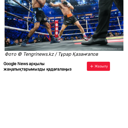
Фото ©️ Tengrinews.kz / Тұрар Қазанғапов
Google News арқылы
Жазылу
жаңалықтарымызды қадағалаңыз