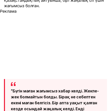
Қазақстандықтың айтуынша, бұл жаңалық ол үшін
жағымсыз болған.
Реклама
"Бүгін маған жағымсыз хабар келді. Жекпе-
жек болмайтын болды. Бірақ не себептен
екені маған белгісіз. Бір апта уақыт қалған
кезде осындай жаңалық келді. Енді