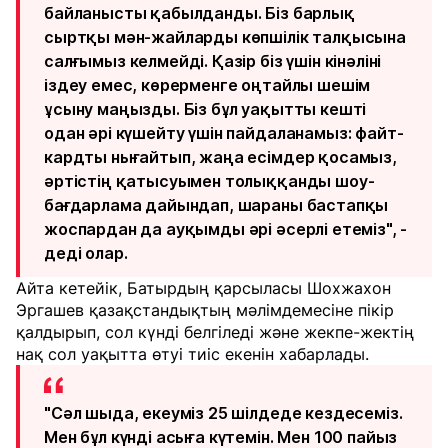
байланысты қабылданды. Біз барлық
сыртқы мән-жайларды көпшілік талқысына
салғымыз келмейді. Қазір біз үшін кінәліні
іздеу емес, көрерменге оңтайлы шешім
ұсыну маңызды. Біз бұл уақытты кешті
одан әрі күшейту үшін пайдаланамыз: файт-
кардты нығайтып, жаңа есімдер қосамыз,
әртістің қатысуымен толыққанды шоу-
бағдарлама дайындап, шараны бастапқы
жоспардан да ауқымды әрі әсерлі етеміз", -
деді олар.
Айта кетейік, Батырдың қарсыласы Шохжахон
Эргашев қазақстандықтың мәлімдемесіне пікір
қалдырып, сол күнді белгіледі және жекпе-жектің
нақ сол уақытта өтуі тиіс екенін хабарлады.
"Сәл шыда, екеуміз 25 шілдеде кездесеміз.
Мен бұл күнді асыға күтемін. Мен 100 пайыз