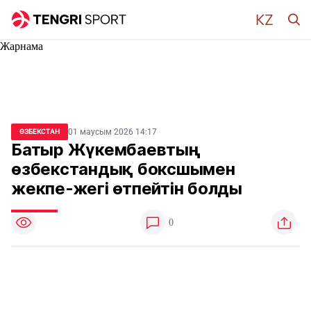
Жарнама
01 маусым 2026 14:17
ӨЗБЕКСТАН
Батыр Жүкембаевтың
өзбекстандық боксшымен
жекпе-жегі өтпейтін болды
0