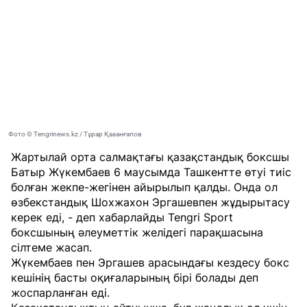
Фото © Tengrinews.kz / Тұрар Қазанғапов
Жартылай орта салмақтағы қазақстандық боксшы
Батыр Жүкембаев 6 маусымда Ташкентте өтуі тиіс
болған жекпе-жегінен айырылып қалды. Онда ол
өзбекстандық Шохжахон Эргашевпен жұдырытасу
керек еді, - деп хабарлайды
Tengri Sport
боксшының әлеуметтік желідегі парақшасына
сілтеме жасап.
Жүкембаев пен Эргашев арасындағы кездесу бокс
кешінің басты оқиғаларының бірі болады деп
жоспарланған еді.