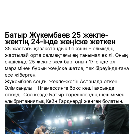
Батыр Жүкембаев 25 жекпе-
жектің 24-інде жеңіске жеткен
35 жастағы қазақстандық боксшы – еліміздің
жартылай орта салмақтағы ең танымал өкілі. Оның
еншісінде 25 жекпе-жек бар, оның 17-сінде ол
мерзімінен бұрын жеңіске жетсе, тек біреуінде ғана
есе жіберген.
Жүкембаев соңғы жекпе-жегін Астанада өткен
Әлімханұлы – Нгамессинге бокс кеші аясында
өткізді. Сол кезде Батыр төрешілердің шешімімен
ұлыбританиялық Кейн Гарднерді жеңген болатын.