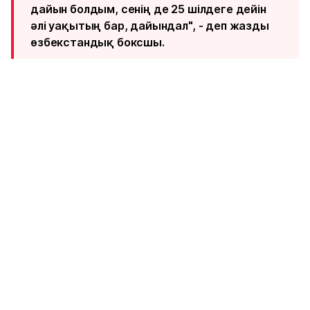
дайын болдым, сенің де 25 шілдеге дейін
әлі уақытың бар, дайындал", - деп жазды
өзбекстандық боксшы.