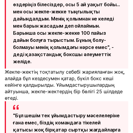
өздеріңіз білесіздер, осы 5 ай уақыт бойы...
мен осы жекпе-жекке тыңғылықты
дайындалдым. Менің қолымнан не келеді
мен барын жасадым деп ойлаймын.
Барынша осы жекпе-жекке 100 пайыз
дайын болуға тырыстым. Бұның болу-
болмауы менің қолымдағы нәрсе емес", -
деді қазақстандық боксшы әлеуметтік
желіде.
Жекпе-жектің тоқтатылу себебі жарияланған жоқ,
алайда бұл кездесумен қатар, бүкіл бокс кеші
кейінге қалдырылды. Ұйымдастырушылардың
айтуынша, жекпе-жектердің бір бөлігі 25 шілдеде
өтеді.
"Бұл шешім тек ұйымдастыру мәселелеріне
ғана емес, біздің командаға тікелей
қатысы жоқ бірқатар сыртқы жағдайларға