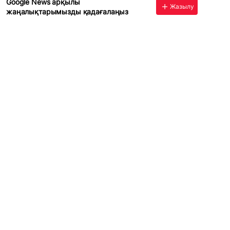
Google News арқылы
Жазылу
жаңалықтарымызды қадағалаңыз