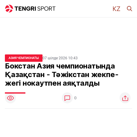
07 шілде 2026 10:43
АЗИЯ ЧЕМПИОНАТЫ
Бокстан Азия чемпионатында
Қазақстан - Тәжікстан жекпе-
жегі нокаутпен аяқталды
0