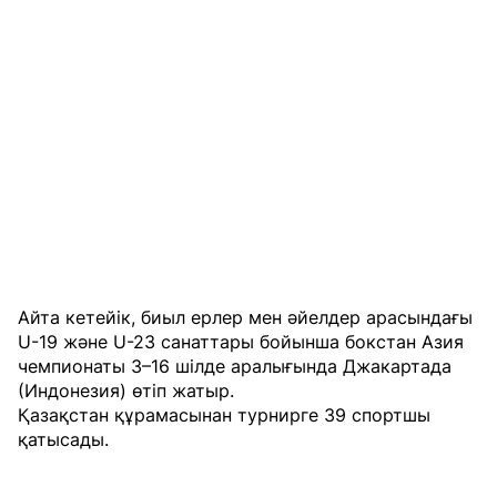
Айта кетейік, биыл ерлер мен әйелдер арасындағы
U-19 және U-23 санаттары бойынша бокстан Азия
чемпионаты 3–16 шілде аралығында Джакартада
(Индонезия) өтіп жатыр.
Қазақстан құрамасынан турнирге 39 спортшы
қатысады.