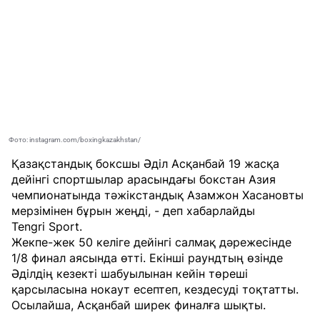
Фото: instagram.com/boxingkazakhstan/
Қазақстандық боксшы Әділ Асқанбай 19 жасқа
дейінгі спортшылар арасындағы бокстан Азия
чемпионатында тәжікстандық Азамжон Хасановты
мерзімінен бұрын жеңді, - деп хабарлайды
Tengri Sport
.
Жекпе-жек 50 келіге дейінгі салмақ дәрежесінде
1/8 финал аясында өтті. Екінші раундтың өзінде
Әділдің кезекті шабуылынан кейін төреші
қарсыласына нокаут есептеп, кездесуді тоқтатты.
Осылайша, Асқанбай ширек финалға шықты.