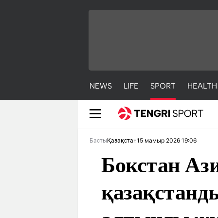
NEWS
LIFE
SPORT
HEALTH
15 мамыр 2026 19:06
Басты
Қазақстан
Бокстан Аз
қазақстанд
NEWS
LIFE
S
Жаңалықтар
Әдемі
С