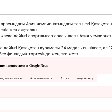
р арасындағы Азия чемпионатындағы тағы екі Қазақстан 
ңісімен аяқталды.
 жасқа дейінгі спортшылар арасындағы Азия чемпионат
қа дейінгі Қазақстан құрамасы
24 медаль еншілесе
, ал 
бес финалдың төртеуінде жеңіске жетті
.
шими новостями в Google News
зақстан құрамасы
Азия чемпионаты
Алтын
жеңіске жету