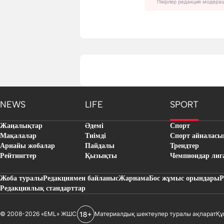
Пікірлер редакция модера
NEWS
LIFE
SPORT
Жаңалықтар
Әдемі
Спорт
Мақалалар
Тиімді
Спорт айналасы
Арнайы жобалар
Пайдалы
Трендтер
Рейтингтер
Қызықты
Чемпиондар лиг
Жоба туралы
Редакциямен байланыс
Жарнама
Бос жұмыс орындары
Р
Редакциялық стандарттар
© 2008-2026 «EML» ЖШС
Материалдық шектеулер туралы ақпарат
Құ