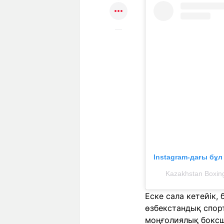
Instagram-дағы бұ
Kazakhstan Boxin
Еске сала кетейік,
өзбекстандық спор
моңғолиялық боксш