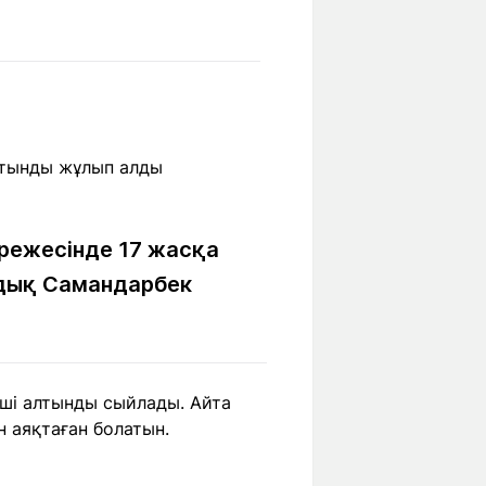
Бүкіл әлем
Ғылым және
білім
Жол жазба
Білім беру
Саяхат Time
мекемелері
Ашық түсті
әрежесінде 17 жасқа
ндық Самандарбек
Әлеуметтік желілер
нші алтынды сыйлады. Айта
н аяқтаған болатын.