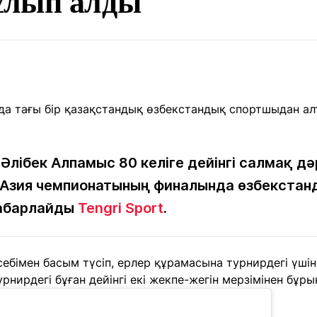
ұлып алды
Мақалалар
порт
Мақалалар
Пайдалы
йналасында
Блогтар
рендтер
Арнайы
емпиондар
жобалар
игасы
дакциямен
Бос жұмыс
Баспасөз
Жарнама
йланыс
орындары
релиздері
лібек Алпамыс 80 келіге дейінгі салмақ д
ы Азия чемпионатының финалында өзбекста
хабарлайды
Tengri Sport
.
рнама
+7 (700) 3 888 188
себімен басым түсіп, ерлер құрамасына турнирдегі үші
рнирдегі бұған дейінгі екі жекпе-жегін мерзімінен бұры