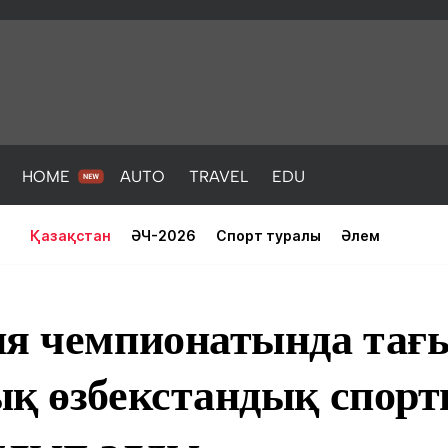
HOME
AUTO
TRAVEL
EDU
Қазақстан
ӘЧ-2026
Спорт туралы
Әлем
ия чемпионатында тағы
ық өзбекстандық спор
PORT
HEALTH
HOME
AUTO
Жаңалықтар
порт
Жаңалықтар
Жаңалықта