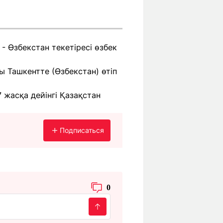
- Өзбекстан текетіресі өзбек
ы Ташкентте (Өзбекстан) өтіп
17 жасқа дейінгі Қазақстан
Подписаться
0