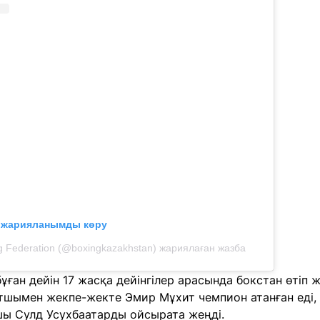
л жарияланымды көру
g Federation (@boxingkazakhstan) жариялаған жазба
 бұған дейін 17 жасқа дейінгілер арасында бокстан өтіп
тшымен жекпе-жекте Эмир Мұхит чемпион атанған еді,
ы Сулд Усухбаатарды ойсырата жеңді.