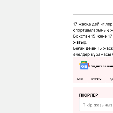
17 жасқа дейінгіле
спортшыларының же
Бокстан 15 және 17
жатыр.
Бұған дейін 15 жас
әйелдер құрамасы
Следите за на
Бокс
боксшы
Қа
ПІКІРЛЕР