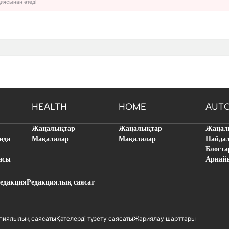
циясынан өтеді
HEALTH
HOME
AUT
Жаңалықтар
Жаңалықтар
Жаңал
нда
Мақалалар
Мақалалар
Пайда
Блогта
асы
Арнай
едакция
Редакциялық саясат
пиялылық саясаты
Қателерді түзету саясаты
Жариялау шарттары