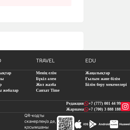
O
TRAVEL
EDU
ықтар
Менің елім
Жаңалықтар
лы
Бүкіл әлем
Ғылым және білім
р
Жол жазба
Білім беру мекемелері
ы жобалар
Саяхат Time
Редакция
+7 (777) 001 44 99
Жарнама
+7 (700) 3 888 188
QR-кодты
сканерлеңіз де,
қосымшаны