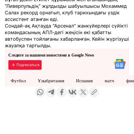
"Ливерпульдің" жұлдызды шабуылшысы Мохаммед
Салах рекорд орнатып, клуб тарихындағы үздік
ассистент атанған еді.
Сондай-ақ Ақтауда "Арсенал" жанкүйерлері сүйікті
командасының АПЛ-дегі жеңісін екі қабатты
автобуспен тойлағаны хабарланған. Кейін жүргізуші
жауапқа тартылды.
Следите за нашими новостями в Google News
Подписаться
Футбол
Ұлыбритания
Испания
матч
фин