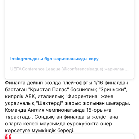
Instagram-дағы бұл жарияланымды көру
UEFA Conference League (@conferenceleague) жарияланымы
Финалға дейінгі жолда плей-оффты 1/16 финалдан
бастаған "Кристал Пэлас" босниялық "Зриньски",
кипрлік АЕК, италиялық "Фиорентина" және
украиналық "Шахтерді" жарыс жолынан шығарды.
Команда Англия чемпионатында 15-орынға
тұрақтады. Сондықтан финалдағы жеңіс ғана
оларға келесі маусымда еурокубокта өнер
көрсетуге мүмкіндік береді.