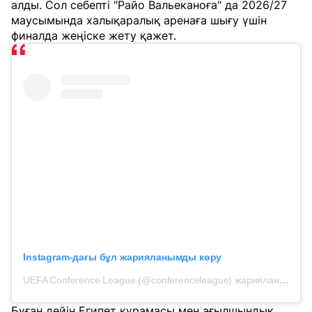
алды. Сол себепті "Райо Вальеканоға" да 2026/27
маусымында халықаралық аренаға шығу үшін
финалда жеңіске жету қажет.
Instagram-дағы бұл жарияланымды көру
UEFA Conference League (@conferenceleague) жарияланымы
Бұған дейін Египет құрамасы мен ағылшындық