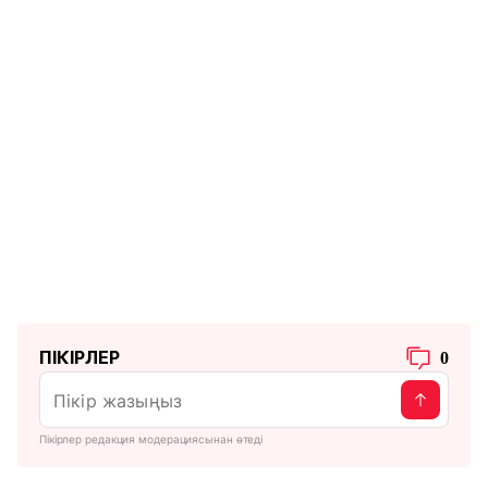
ПІКІРЛЕР
0
Пікірлер редакция модерациясынан өтеді