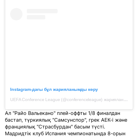
Instagram-дағы бұл жарияланымды көру
UEFA Conference League (@conferenceleague) жарияланымы
Ал "Райо Вальекано" плей-оффты 1/8 финалдан
бастап, түркиялық "Самсунспор", грек АЕК-і және
франциялық "Страсбурдан" басым түсті.
Мадридтік клуб Испания чемпионатында 8-орын