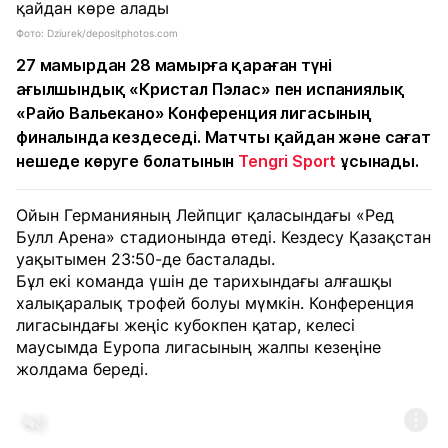
Фото: Dziurek/depositphotos.com
27 мамырдан 28 мамырға қараған түні
ағылшындық «Кристал Пэлас» пен испаниялық
«Райо Вальекано» Конференция лигасының
финалында кездеседі. Матчты қайдан және сағат
нешеде көруге болатынын
Tengri Sport
ұсынады.
Ойын Германияның Лейпциг қаласындағы «Ред
Булл Арена» стадионында өтеді. Кездесу Қазақстан
уақытымен 23:50-де басталады.
Бұл екі команда үшін де тарихындағы алғашқы
халықаралық трофей болуы мүмкін. Конференция
лигасындағы жеңіс кубокпен қатар, келесі
маусымда Еуропа лигасының жалпы кезеңіне
жолдама береді.