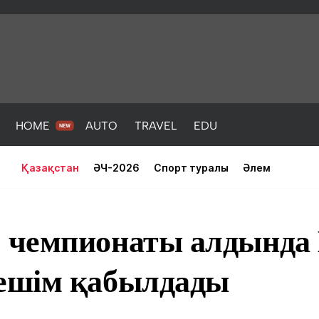
HOME
AUTO
TRAVEL
EDU
Қазақстан
ӘЧ-2026
Спорт туралы
Әлем
чемпионаты алдында 
ешім қабылдады
PORT
HEALTH
HOME
AUTO
Жаңалықтар
порт
Жаңалықтар
Жаңалықта