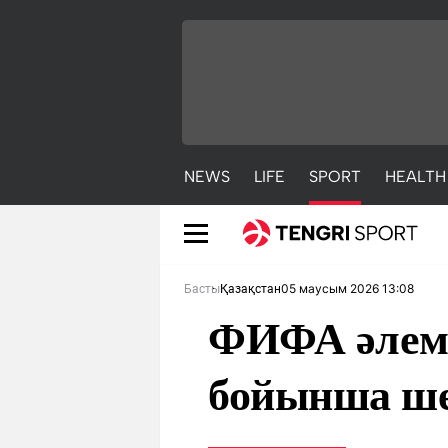
NEWS
LIFE
SPORT
HEALTH
05 маусым 2026 13:08
Басты
Қазақстан
ФИФА әлем 
бойынша ш
NEWS
LIFE
S
Жаңалықтар
Әдемі
С