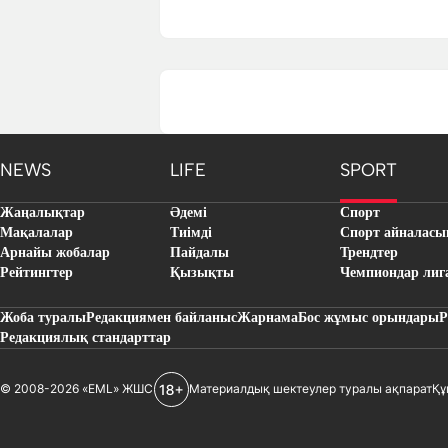
NEWS
LIFE
SPORT
Жаңалықтар
Әдемі
Спорт
Мақалалар
Тиімді
Спорт айналасы
Арнайы жобалар
Пайдалы
Трендтер
Рейтингтер
Қызықты
Чемпиондар лиг
Жоба туралы
Редакциямен байланыс
Жарнама
Бос жұмыс орындары
Р
Редакциялық стандарттар
© 2008-2026 «EML» ЖШС
Материалдық шектеулер туралы ақпарат
Құ