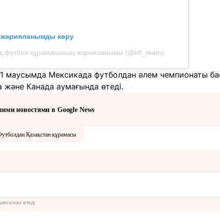
л жарияланымды көру
ық футбол құрамасының жарияланымы (@kff_team)
 11 маусымда Мексикада футболдан әлем чемпионаты ба
 және Канада аумағында өтеді.
шими новостями в Google News
Футболдан Қазақстан құрамасы
циясынан өтеді