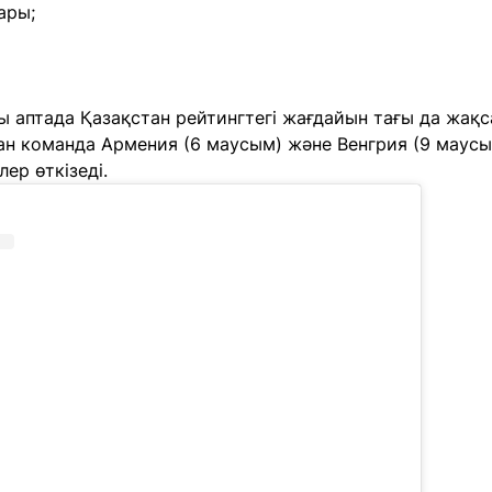
ары;
ғы аптада Қазақстан рейтингтегі жағдайын тағы да жақс
ан команда Армения (6 маусым) және Венгрия (9 маус
ер өткізеді.