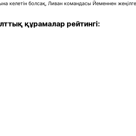
на келетін болсақ, Ливан командасы Йеменнен жеңілге
ттық құрамалар рейтингі: