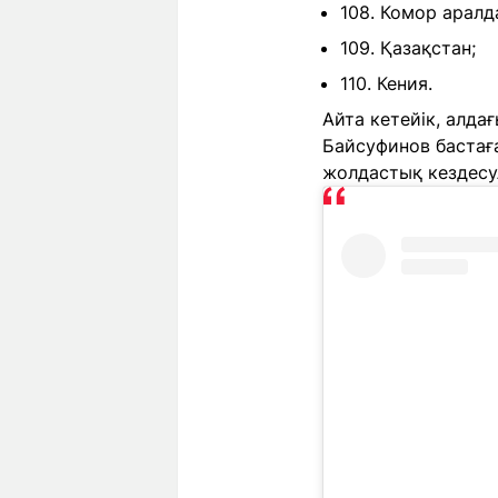
108. Комор аралд
109. Қазақстан;
110. Кения.
Айта кетейік, алда
Байсуфинов бастағ
жолдастық кездесул