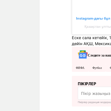
Instagram-дағы бұ
Қазақстан ұлтт
Еске сала кетейік,
дейін АҚШ, Мексика
Следите за на
ФИФА
Футбол
ПІКІРЛЕР
Пікірлер редакция модера