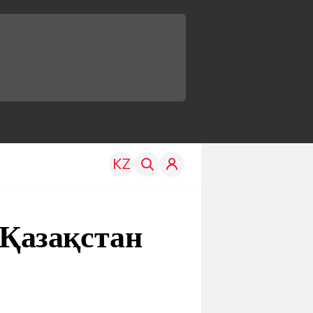
Қазақстан
TRAVEL
EDU
р
Менің елім
Жаңалықтар