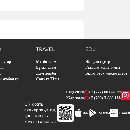
O
TRAVEL
EDU
ықтар
Менің елім
Жаңалықтар
лы
Бүкіл әлем
Ғылым және білім
р
Жол жазба
Білім беру мекемелері
ы жобалар
Саяхат Time
Редакция
+7 (777) 001 44 99
Жарнама
+7 (700) 3 888 188
QR-кодты
сканерлеңіз де,
қосымшаны
жүктеп алыңыз