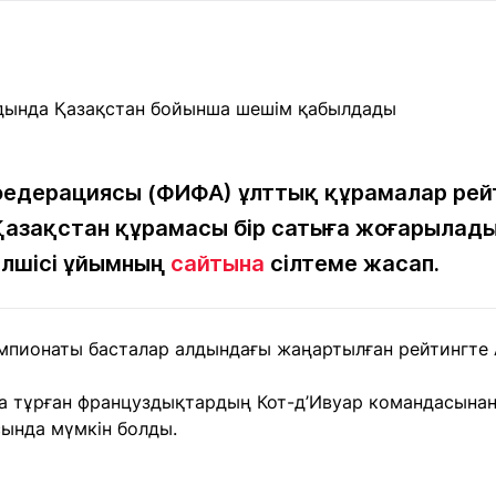
Мақалалар
порт
Мақалалар
Пайдалы
йналасында
Блогтар
рендтер
Арнайы
емпиондар
жобалар
игасы
едерациясы (ФИФА) ұлттық құрамалар рейт
Қазақстан құрамасы бір сатыға жоғарылады
дакциямен
Бос жұмыс
Баспасөз
Жарнама
йланыс
орындары
релиздері
ілшісі ұйымның
сайтына
сілтеме жасап.
рнама
мпионаты басталар алдындағы жаңартылған рейтингте
+7 (700) 3 888 188
да тұрған француздықтардың Кот-д’Ивуар командасынан 
ында мүмкін болды.