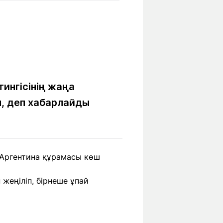
Бүкіл әлем
Ғылым және
білім
Жол жазба
Білім беру
Саяхат Time
мекемелері
ингісінің жаңа
, деп хабарлайды
Ашық түсті
Әлеуметтік желілер
 Аргентина құрамасы көш
жеңіліп, бірнеше ұпай