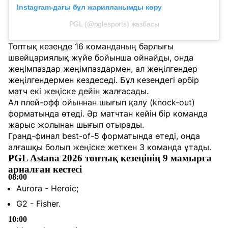
Instagram-дағы бұл жарияланымды көру
PGL (@pglesports) жазбасы
Топтық кезеңде 16 команданың барлығы
швейцариялық жүйе бойынша ойнайды, онда
жеңімпаздар жеңімпаздармен, ал жеңілгендер
жеңілгендермен кездеседі. Бұл кезеңдегі әрбір
матч екі жеңіске дейін жалғасады.
Ал плей-офф ойыннан шығып қалу (knock-out)
форматында өтеді. Әр матчтан кейін бір команда
жарыс жолынан шығып отырады.
Гранд-финал best-of-5 форматында өтеді, онда
алғашқы болып жеңіске жеткен 3 команда ұтады.
PGL Astana 2026 топтық кезеңінің 9 мамырға
арналған кестесі
08:00
Aurora - Heroic;
G2 - Fisher.
10:00