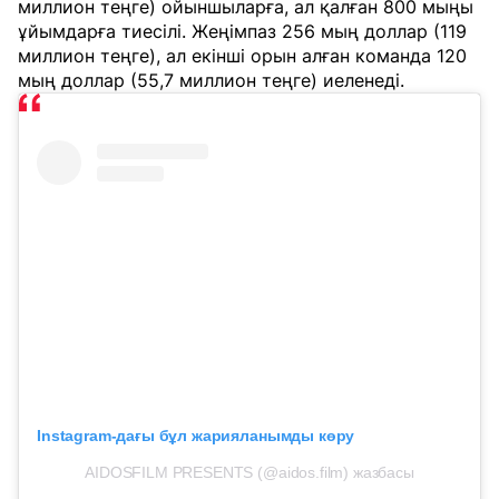
миллион теңге) ойыншыларға, ал қалған 800 мыңы
ұйымдарға тиесілі. Жеңімпаз 256 мың доллар (119
миллион теңге), ал екінші орын алған команда 120
мың доллар (55,7 миллион теңге) иеленеді.
Instagram-дағы бұл жарияланымды көру
AIDOSFILM PRESENTS (@aidos.film) жазбасы