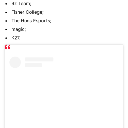
9z Team;
Fisher College;
The Huns Esports;
magic;
K27.