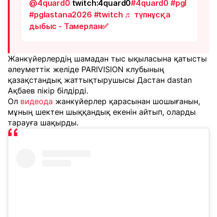
@4quard0
twitch:4quard0
#4quard0
#pgl
#pglastana2026
#twitch
♬ түпнұсқа
дыбыс - Тамерлан✅️
Жанкүйерлердің шамадан тыс ықыласына қатысты
әлеуметтік желіде PARIVISION клубының
қазақстандық жаттықтырушысы Дастан dastan
Ақбаев пікір білдірді.
Ол
видеода
жанкүйерлер қарасынан шошығанын,
мұның шектен шыққандық екенін айтып, оларды
тарауға шақырды.