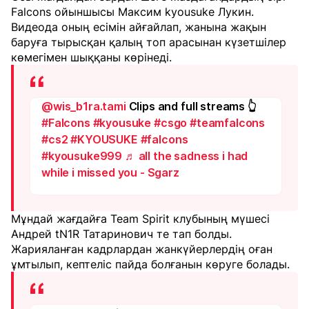
Falcons ойыншысы Максим kyousuke Лукин.
Видеода оның есімін айғайлап, жанына жақын
баруға тырысқан қалың топ арасынан күзетшілер
көмегімен шыққаны көрінеді.
@wis_b1ra.tami
Clips and full streams 👆
#Falcons
#kyousuke
#csgo
#teamfalcons
#cs2
#KYOUSUKE
#falcons
#kyousuke999
♬ all the sadness i had
while i missed you - Sgarz
Мұндай жағдайға Team Spirit клубының мүшесі
Андрей tN1R Татаринович те тап болды.
Жарияланған кадрлардан жанкүйерлердің оған
ұмтылып, кептеліс пайда болғанын көруге болады.