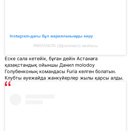
Instagram-дағы бұл жарияланымды көру
PARIVISION (@parivision) жазбасы
Еске сала кетейік, бұған дейін Астанаға
қазақстандық ойыншы Данил molodoy
Голубенконың командасы Furia келген болатын.
Клубты әуежайда жанкүйерлер жылы қарсы алды.