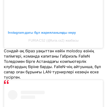
Instagram-дағы бұл жарияланымды көру
FURIA CS2 (@furia.cs2) жазбасы
Сондай-ақ біраз уақыттан кейін molodoy өзінің
тәлімгері, команда капитаны Габриэль FalleN
Толедомен бірге Астанадағы компьютерлік
клубтардың біріне барды. FalleN-нің айтуынша, бұл
сапар оған бұрынғы LAN-турнирлері кезеңін еске
түсірген.