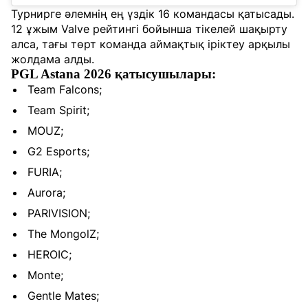
Турнирге әлемнің ең үздік 16 командасы қатысады.
12 ұжым Valve рейтингі бойынша тікелей шақырту
алса, тағы төрт команда аймақтық іріктеу арқылы
жолдама алды.
PGL Astana 2026 қатысушылары:
Team Falcons;
Team Spirit;
MOUZ;
G2 Esports;
FURIA;
Aurora;
PARIVISION;
The MongolZ;
HEROIC;
Monte;
Gentle Mates;