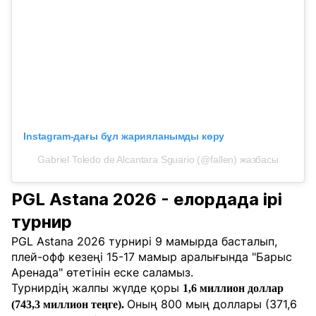
Instagram-дағы бұл жарияланымды көру
Gabriel Toledo de Alcantara Sguario (@fallen) жазбасы
PGL Astana 2026 - елордада ірі
турнир
PGL Astana 2026 турнирі 9 мамырда басталып,
плей-офф кезеңі 15-17 мамыр аралығында "Барыс
Аренада" өтетінін еске саламыз.
Турнирдің жалпы жүлде қоры
1,6 миллион доллар
Оның 800 мың доллары (371,6
(743,3 миллион теңге).