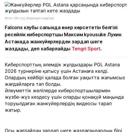
Фото: hltv.org ;Видеодан кадрлар
Falcons клубы сапында өнер көрсететін белгілі
ресейлік киберспортшы Максим kyousuke Лукин
Астанада жанкүйерлерден зардап шеге
жаздады, деп хабарлайды
Tengri Sport
.
Киберспорттың әлемдік жұлдыздары PGL Astana
2026 турниріне қатысу үшін Астанаға келді.
Олардың кейбірі қалада болған уақытта жағымсыз
жағдайларға тап болды.
Әлеуметтік желілерде киберспортшылармен
жүзбе-жүз кездесу үшін оларды қонақүй маңында
торуылдаған жанкүйерлердің видеосы тарап
жатыр.
Осы жағдайдан зардап шеге жаздағандардың бірі