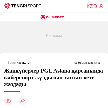
Басты
Қазақстан
08 мамыр 2026 13:56
Жанкүйерлер PGL Astana қарсаңында
киберспорт жұлдызын таптап кете
жаздады