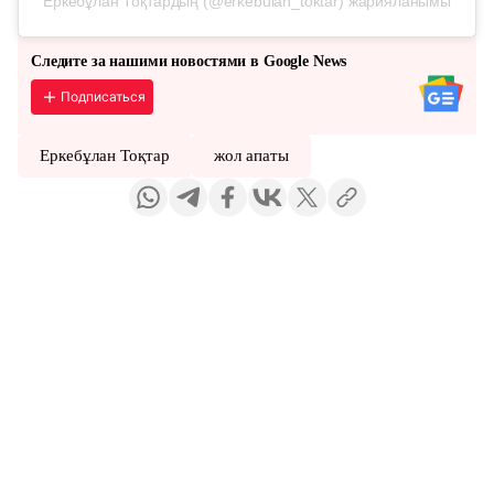
Еркебұлан Тоқтардың (@erkebulan_toktar) жарияланымы
Следите за нашими новостями в Google News
Подписаться
Еркебұлан Тоқтар
жол апаты