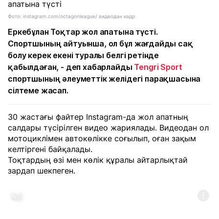
Фото: instagram.com/octagonleague/ видеодан кадр
Еркебұлан Тоқтар жол апатына түсті.
Спортшының айтуынша, ол бұл жағдайды сақ
болу керек екені туралы белгі ретінде
қабылдаған, - деп хабарлайды
Tengri Sport
спортшының әлеуметтік желідегі парақшасына
сілтеме жасап.
30 жастағы файтер Instagram-да жол апатның
салдары түсірілген видео жариялады. Видеодан ол
мотоциклімен автокөлікке соғылып, оған зақым
келтіргені байқалады.
Тоқтардың өзі мен көлік құралы айтарлықтай
зардап шекпеген.