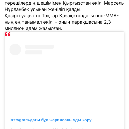
төрешілердің шешімімен Қырғызстан өкілі Марсель
Нұрланбек ұлынан жеңіліп қалды.
Қазіргі уақытта Тоқтар Қазақстандағы поп-MMA-
ның ең танымал өкілі - оның парақшасына 2,3
миллион адам жазылған.
Instagram-дағы бұл жарияланымды көру