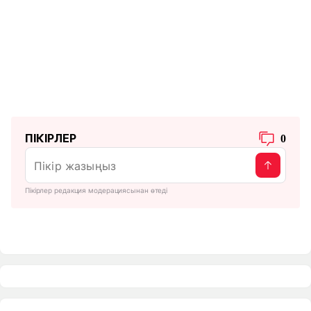
ПІКІРЛЕР
0
Пікірлер редакция модерациясынан өтеді