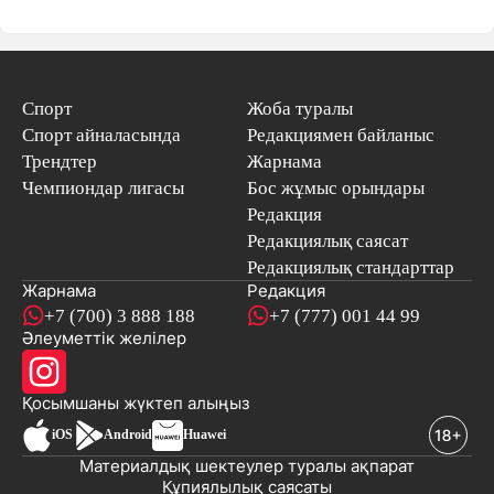
Спорт
Жоба туралы
Спорт айналасында
Редакциямен байланыс
Трендтер
Жарнама
Чемпиондар лигасы
Бос жұмыс орындары
Редакция
Редакциялық саясат
Редакциялық стандарттар
Жарнама
Редакция
+7 (700) 3 888 188
+7 (777) 001 44 99
Әлеуметтік желілер
Қосымшаны
жүктеп алыңыз
iOS
Android
Huawei
Материалдық шектеулер туралы ақпарат
Құпиялылық саясаты