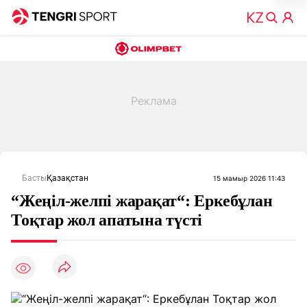
Басты
Қазақстан
15 мамыр 2026 11:43
“Жеңіл-желпі жарақат“: Еркебұлан
Тоқтар жол апатына түсті