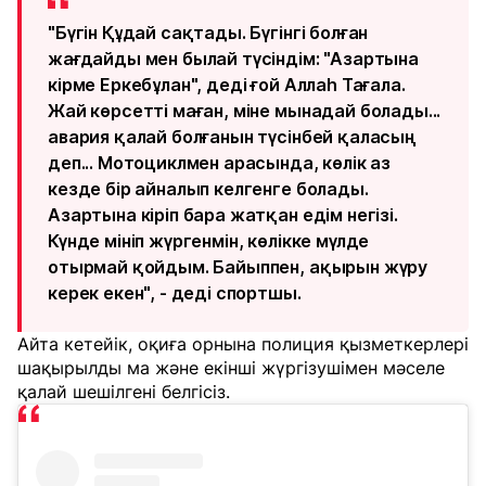
"Бүгін Құдай сақтады. Бүгінгі болған
жағдайды мен былай түсіндім: "Азартына
кірме Еркебұлан", деді ғой Аллаһ Тағала.
Жай көрсетті маған, міне мынадай болады...
авария қалай болғанын түсінбей қаласың
деп... Мотоциклмен арасында, көлік аз
кезде бір айналып келгенге болады.
Азартына кіріп бара жатқан едім негізі.
Күнде мініп жүргенмін, көлікке мүлде
отырмай қойдым. Байыппен, ақырын жүру
керек екен", - деді спортшы.
Айта кетейік, оқиға орнына полиция қызметкерлері
шақырылды ма және екінші жүргізушімен мәселе
қалай шешілгені белгісіз.