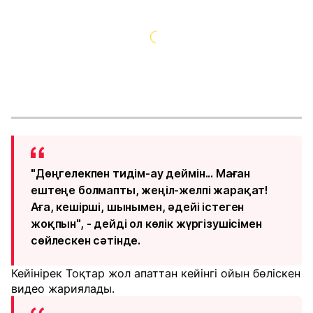
"Дөңгелекпен тидім-ау деймін... Маған
ештеңе болмапты, жеңіл-желпі жарақат!
Аға, кешірші, шынымен, әдейі істеген
жоқпын", - дейді ол көлік жүргізушісімен
сөйлескен сәтінде.
Кейінірек Тоқтар жол апаттан кейінгі ойын бөліскен
видео жариялады.