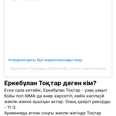
Instagram-дағы бұл жарияланымды көру
Еркебұлан Тоқтардың (@erkebulan_toktar) жарияланымы
Еркебұлан Тоқтар деген кім?
Еске сала кетейік, Еркебұлан Тоқтар - ұзақ уақыт
бойы поп-MMA-да өнер көрсетіп, кейін кәсіпқой
жекпе-жекке ауысқан актер. Оның қазіргі рекорды
- 11-3.
Арменияда өткен соңғы жекпе-жегінде Тоқтар