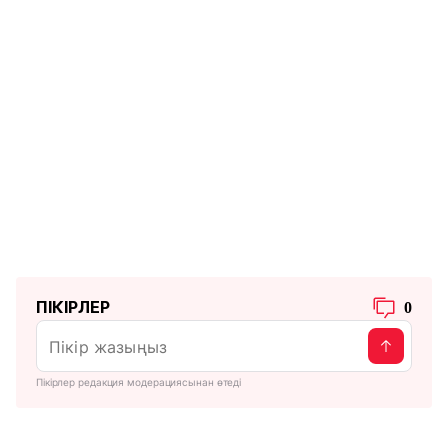
ПІКІРЛЕР
0
Пікірлер редакция модерациясынан өтеді