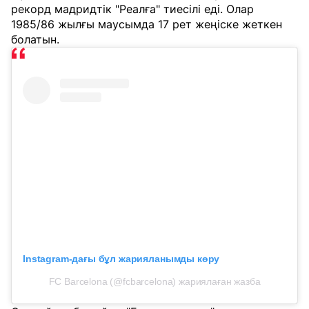
рекорд мадридтік "Реалға" тиесілі еді. Олар
1985/86 жылғы маусымда 17 рет жеңіске жеткен
болатын.
Instagram-дағы бұл жарияланымды көру
FC Barcelona (@fcbarcelona) жариялаған жазба