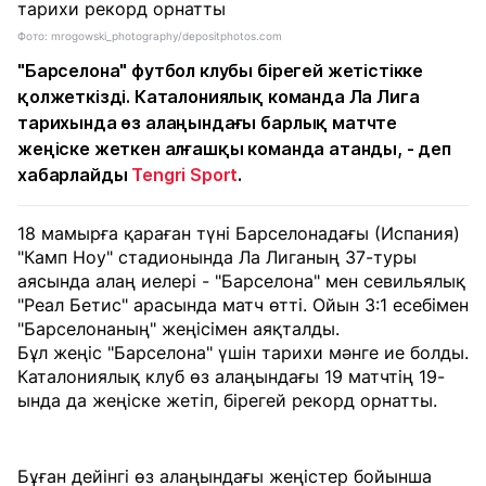
Фото: mrogowski_photography/depositphotos.com
"Барселона" футбол клубы бірегей жетістікке
қолжеткізді. Каталониялық команда Ла Лига
тарихында өз алаңындағы барлық матчте
жеңіске жеткен алғашқы команда атанды, - деп
хабарлайды
Tengri Sport
.
18 мамырға қараған түні Барселонадағы (Испания)
"Камп Ноу" стадионында Ла Лиганың 37-туры
аясында алаң иелері - "Барселона" мен севильялық
"Реал Бетис" арасында матч өтті. Ойын 3:1 есебімен
"Барселонаның" жеңісімен аяқталды.
Бұл жеңіс "Барселона" үшін тарихи мәнге ие болды.
Каталониялық клуб өз алаңындағы 19 матчтің 19-
ында да жеңіске жетіп, бірегей рекорд орнатты.
Бұған дейінгі өз алаңындағы жеңістер бойынша