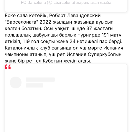
FC Barcelona (@fcbarcelona) жариялаған жазба
Еске сала кетейік, Роберт Левандовский
"Барселонаға" 2022 жылдың жазында ауысып
келген болатын. Осы уақыт ішінде 37 жастағы
польшалық шабуылшы барлық турнирде 191 матч
өткізіп, 119 гол соқты және 24 нәтижелі пас берді.
Каталониялық клуб сапында ол үш мәрте Испания
чемпионы атанып, үш рет Испания Суперкубогын
және бір рет ел Кубогын жеңіп алды.