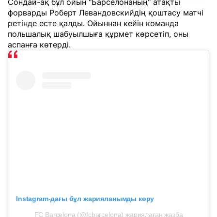
Сондай-ақ бұл ойын "Барселонаның" атақты
форварды Роберт Левандовскийдің қоштасу матчі
ретінде есте қалды. Ойыннан кейін команда
польшалық шабуылшыға құрмет көрсетіп, оны
аспанға көтерді.
Instagram-дағы бұл жарияланымды көру
FC Barcelona (@fcbarcelona) жариялаған жазба