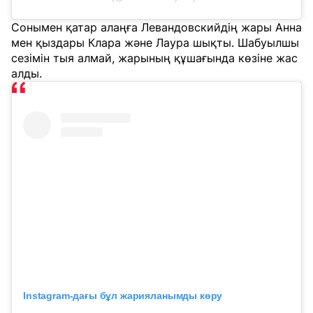
Сонымен қатар алаңға Левандовскийдің жары Анна
мен қыздары Клара және Лаура шықты. Шабуылшы
сезімін тыя алмай, жарының құшағында көзіне жас
алды.
Instagram-дағы бұл жарияланымды көру