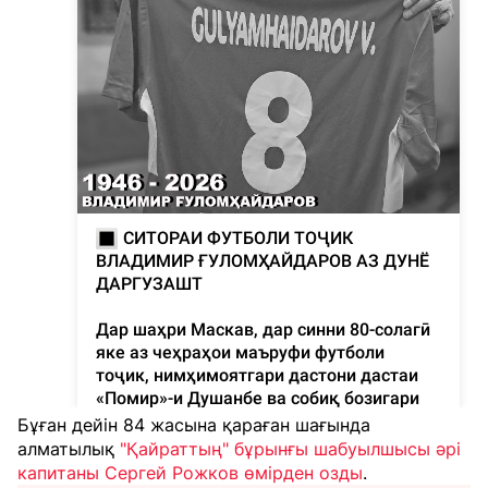
Бұған дейін
84 жасына қараған шағында
алматылық
"Қайраттың" бұрынғы шабуылшысы әрі
капитаны Сергей Рожков өмірден озды
.