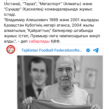
(Астана), "Тараз", "Мегаспорт" (Алматы) және
"Сұңқар" (Қаскелең) командаларында жұмыс
істеді.
"Владимир Алишоевич 1999 және 2001 жылдары
Қазақстан Кубогінің иегері атанса, 2004 жылы
алматылық "Қайраттың" бапкерлер штабында
жұмыс істеп, Премьер-лига чемпиондығын жеңіп
алды.", - деп
хабарлады
ҚФФ.