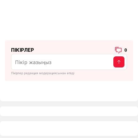
ПІКІРЛЕР
0
Пікірлер редакция модерациясынан өтеді