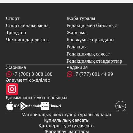
Спорт
Жоба туралы
Спорт айналасында
Редакциямен байланыс
Трендтер
Жарнама
Чемпиондар лигасы
Бос жұмыс орындары
Редакция
Редакциялық саясат
Редакциялық стандарттар
Жарнама
Редакция
+7 (700) 3 888 188
+7 (777) 001 44 99
Әлеуметтік желілер
Қосымшаны
жүктеп алыңыз
iOS
Android
Huawei
Материалдық шектеулер туралы ақпарат
Құпиялылық саясаты
Қателерді түзету саясаты
Жариялау шарттары