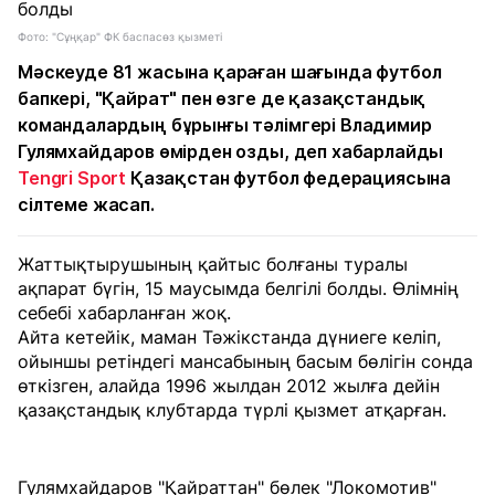
Фото: "Сұңқар" ФК баспасөз қызметі
Мәскеуде 81 жасына қараған шағында футбол
бапкері, "Қайрат" пен өзге де қазақстандық
командалардың бұрынғы тәлімгері Владимир
Гулямхайдаров өмірден озды, деп хабарлайды
Tengri Sport
Қазақстан футбол федерациясына
сілтеме жасап.
Жаттықтырушының қайтыс болғаны туралы
ақпарат бүгін, 15 маусымда белгілі болды. Өлімнің
себебі хабарланған жоқ.
Айта кетейік, маман Тәжікстанда дүниеге келіп,
ойыншы ретіндегі мансабының басым бөлігін сонда
өткізген, алайда 1996 жылдан 2012 жылға дейін
қазақстандық клубтарда түрлі қызмет атқарған.
Гулямхайдаров "Қайраттан" бөлек "Локомотив"