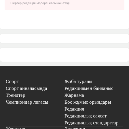
Пікірлер редакция модерациясынан өтеді
Спорт
Жоба туралы
Спорт айналасында
Редакциямен байланыс
Трендтер
Жарнама
Чемпиондар лигасы
Бос жұмыс орындары
Редакция
Редакциялық саясат
Редакциялық стандарттар