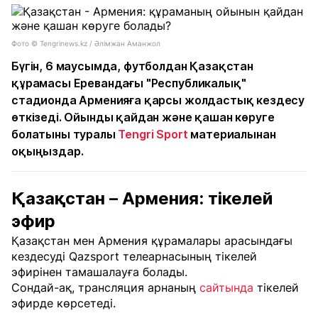
Фото © Tengrinews.kz / Әлімжан Аманжол
Бүгін, 6 маусымда, футболдан Қазақстан
құрамасы Еревандағы "Республикалық"
стадионда Арменияға қарсы жолдастық кездесу
өткізеді. Ойынды қайдан және қашан көруге
болатыны туралы
Tengri Sport
материалынан
оқыңыздар.
Қазақстан – Армения: тікелей
эфир
Қазақстан мен Армения құрамалары арасындағы
кездесуді Qazsport телеарнасының тікелей
эфирінен тамашалауға болады.
Сондай-ақ, трансляция арнаның
сайтында
тікелей
эфирде көрсетеді.