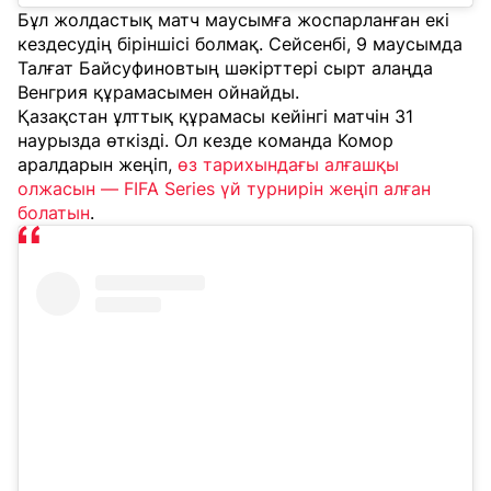
Бұл жолдастық матч маусымға жоспарланған екі
кездесудің біріншісі болмақ. Сейсенбі, 9 маусымда
Талғат Байсуфиновтың шәкірттері сырт алаңда
Венгрия құрамасымен ойнайды.
Қазақстан ұлттық құрамасы кейінгі матчін 31
наурызда өткізді. Ол кезде команда Комор
аралдарын жеңіп,
өз тарихындағы алғашқы
олжасын — FIFA Series үй турнирін жеңіп алған
болатын
.