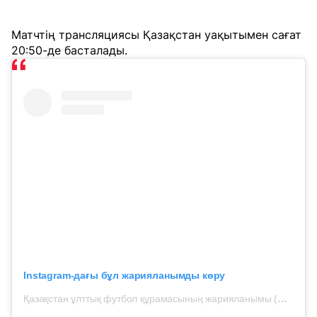
Матчтің трансляциясы Қазақстан уақытымен сағат
20:50-де басталады.
Instagram-дағы бұл жарияланымды көру
Қазақстан ұлттық футбол құрамасының жарияланымы (@kff_team)