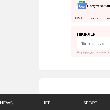
Следите за на
ММА
жарыс
же
ПІКІРЛЕР
Пікірлер редакция модера
NEWS
LIFE
SPORT