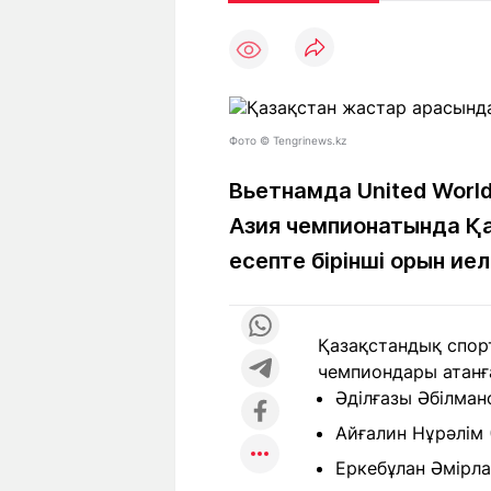
Мақалалар
Тиімді
С
а
Арнайы
Пайдалы
жобалар
Т
Қызықты
Рейтингтер
Ч
л
Фото © Tengrinews.kz
Вьетнамда United Worl
Азия чемпионатында Қ
Жоба
Ре
туралы
ба
есепте бірінші орын иел
Редакция
Жа
Қазақстандық спор
+7 (777) 001 44 99
чемпиондары атанғ
Әділғазы Әбілманс
Айғалин Нұрәлім (
Еркебұлан Әмірлан