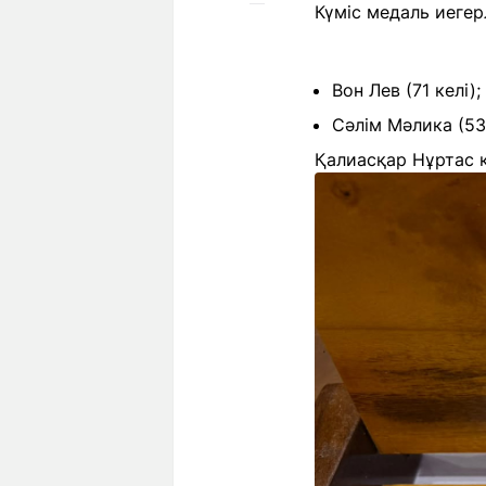
Күміс медаль иегер
Вон Лев (71 келі);
Сәлім Мәлика (53 
Қалиасқар Нұртас қ