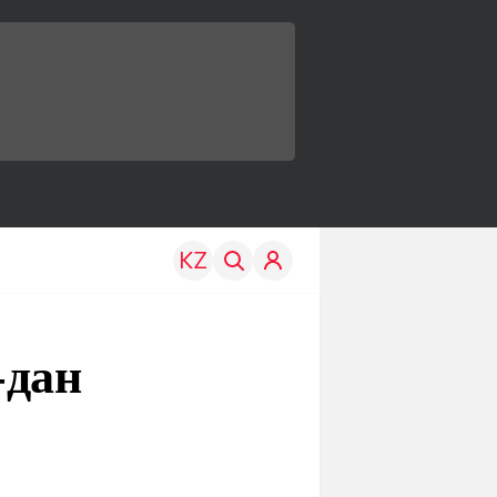
-дан
TRAVEL
EDU
р
Менің елім
Жаңалықтар