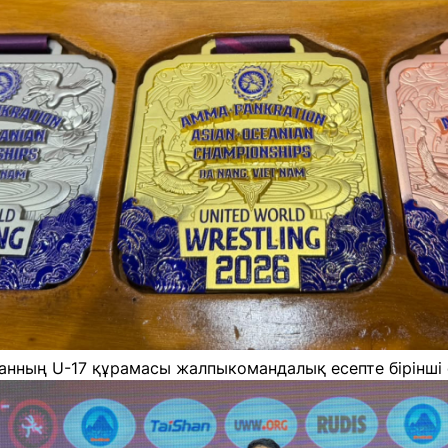
нның U-17 құрамасы жалпыкомандалық есепте бірінші о