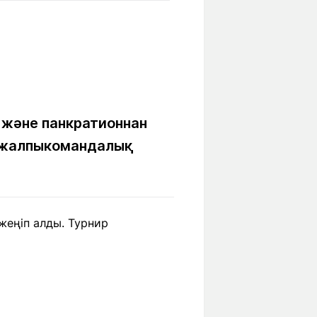
Бүкіл әлем
Ғылым және
білім
Жол жазба
Білім беру
Саяхат Time
мекемелері
 және панкратионнан
ы жалпыкомандалық
Ашық түсті
Әлеуметтік желілер
жеңіп алды. Турнир