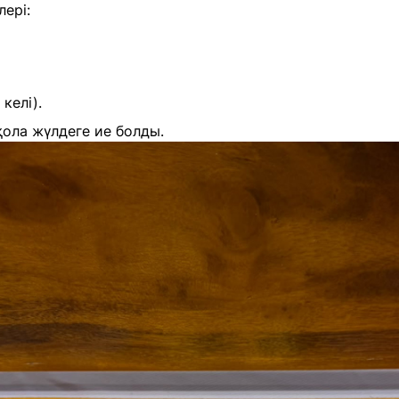
лері:
келі).
ола жүлдеге ие болды.