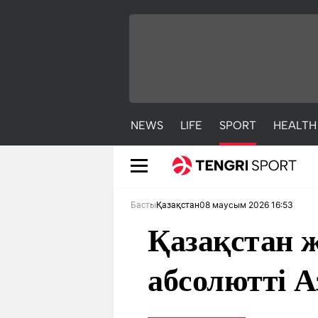
NEWS
LIFE
SPORT
HEALTH
08 маусым 2026 16:53
Басты
Қазақстан
Қазақстан 
абсолютті 
NEWS
LIFE
S
Жаңалықтар
Әдемі
С