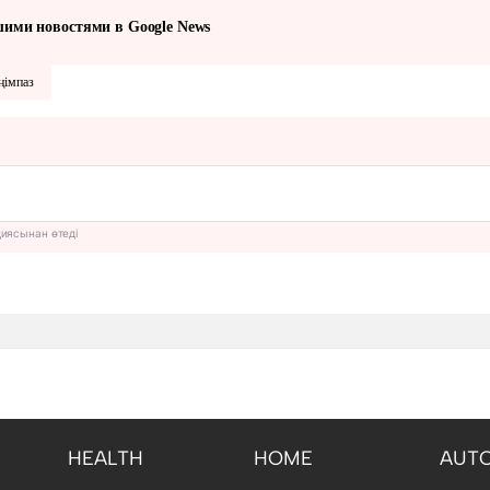
шими новостями в Google News
ңімпаз
циясынан өтеді
HEALTH
HOME
AUT