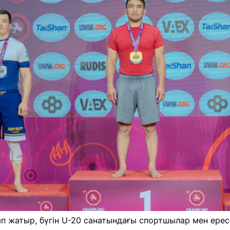
п жатыр, бүгін U-20 санатындағы спортшылар мен ере