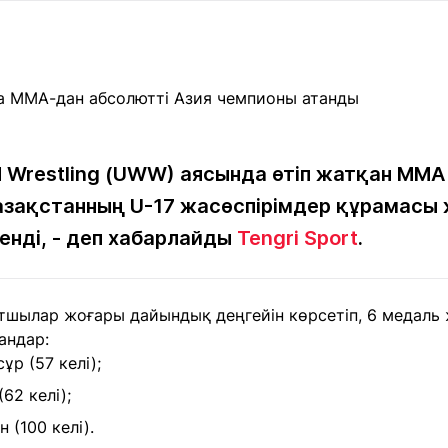
Мақалалар
порт
Мақалалар
Пайдалы
йналасында
Блогтар
рендтер
Арнайы
емпиондар
жобалар
игасы
d Wrestling (UWW) аясында өтіп жатқан ММА
азақстанның U-17 жасөспірімдер құрамас
дакциямен
Бос жұмыс
Баспасөз
Жарнама
йланыс
орындары
релиздері
енді, -
деп хабарлайды
Tengri Sport
.
рнама
тшылар жоғары дайындық деңгейін көрсетіп, 6 медаль 
+7 (700) 3 888 188
андар:
ұр (57 келі);
62 келі);
 (100 келі).