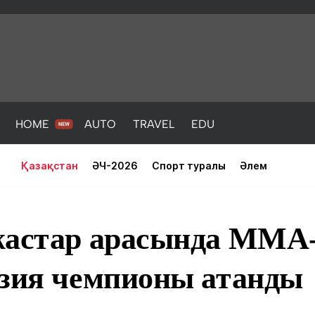
HOME
AUTO
TRAVEL
EDU
Қазақстан
ӘЧ-2026
Спорт туралы
Әлем
жастар арасында ММА
Азия чемпионы атанды
PORT
HEALTH
HOME
AUTO
Жаңалықтар
порт
Жаңалықтар
Жаңалықта