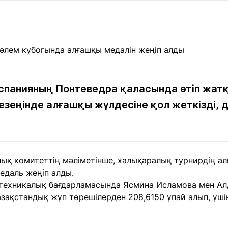
Мақалалар
порт
Мақалалар
Пайдалы
йналасында
Блогтар
рендтер
Арнайы
емпиондар
жобалар
игасы
спанияның Понтеведра қаласында өтіп жат
езеңінде алғашқы жүлдесіне қол жеткізді,
дакциямен
Бос жұмыс
Баспасөз
Жарнама
йланыс
орындары
релиздері
рнама
ық комитеттің мәліметінше, халықаралық турнирдің ал
+7 (700) 3 888 188
едаль жеңіп алды.
 техникалық бағдарламасында Ясмина Исламова мен Ал
Қазақстандық жұп төрешілерден 208,6150 ұпай алып, үші