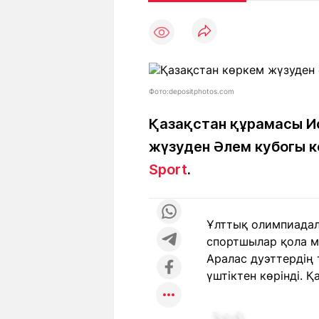
Мақалалар
Тиімді
С
а
Арнайы
Пайдалы
жобалар
Т
Қызықты
Рейтингтер
Ч
л
Фото:depositphotos.com
Қазақстан құрамасы И
жүзуден Әлем кубогы к
Жоба
Ре
туралы
ба
Sport
.
Редакция
Жа
Ұлттық олимпиадал
+7 (777) 001 44 99
спортшылар қола м
Аралас дуэттердің
үштіктен көрінді. 