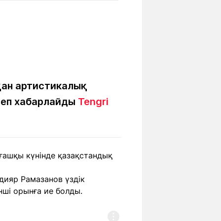
Бүкіл әлем
Ғылым және
білім
Жол жазба
Білім беру
Саяхат Time
мекемелері
қан артистикалық
 деп хабарлайды
Tengri
Ашық түсті
Әлеуметтік желілер
ғашқы күнінде қазақстандық
дияр Рамазанов үздік
нші орынға ие болды.