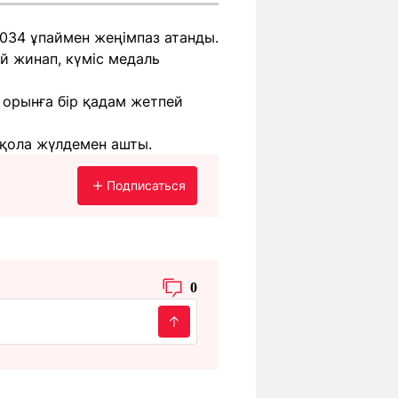
9034 ұпаймен жеңімпаз атанды.
й жинап, күміс медаль
 орынға бір қадам жетпей
 қола жүлдемен ашты.
Подписаться
0