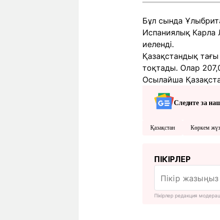
Бұл сында Ұлыбрит
Испаниялық Карла 
иеленді.
Қазақстандық тағы
тоқтады. Олар 207,
Осылайша Қазақста
Следите за на
Қазақстан
Көркем жү
ПІКІРЛЕР
Пікірлер редакция модера