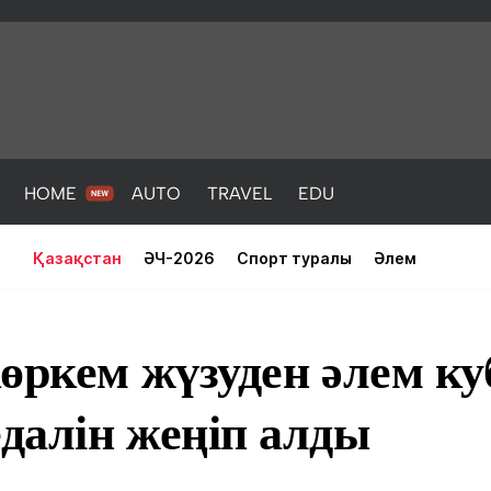
HOME
AUTO
TRAVEL
EDU
Қазақстан
ӘЧ-2026
Спорт туралы
Әлем
өркем жүзуден әлем к
далін жеңіп алды
PORT
HEALTH
HOME
AUTO
Жаңалықтар
порт
Жаңалықтар
Жаңалықта