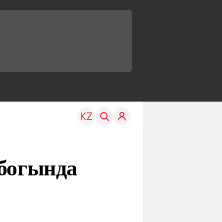
убогында
TRAVEL
EDU
р
Менің елім
Жаңалықтар