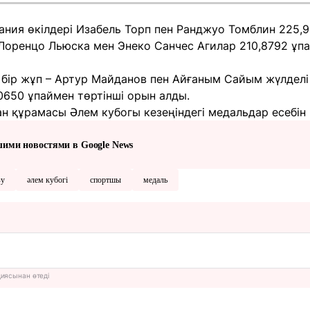
ания өкілдері Изабель Торп пен Ранджуо Томблин 225,
Лоренцо Льюска мен Энеко Санчес Агилар 210,8792 ұпа
 бір жұп – Артур Майданов пен Айғаным Сайым жүлделі
0650 ұпаймен төртінші орын алды.
н құрамасы Әлем кубогы кезеңіндегі медальдар есебін
шими новостями в Google News
зу
әлем кубогі
спортшы
медаль
циясынан өтеді