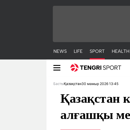
NEWS
LIFE
SPORT
HEALTH
30 мамыр 2026 13:45
Басты
Қазақстан
Қазақстан к
алғашқы ме
NEWS
LIFE
S
Жаңалықтар
Әдемі
С