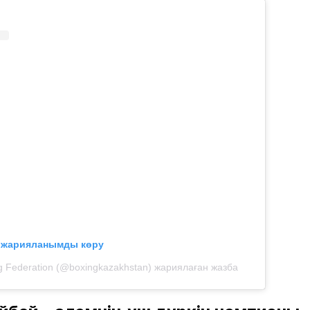
л жарияланымды көру
g Federation (@boxingkazakhstan) жариялаған жазба