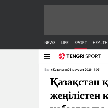
NEWS
LIFE
SPORT
HEALTH
03 маусым 2026 11:05
Басты
Қазақстан
Қазақстан қ
жеңілістен
NEWS
LIFE
S
Жаңалықтар
Әдемі
С