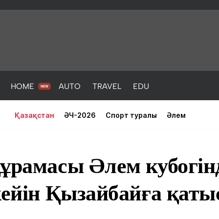
HOME
AUTO
TRAVEL
EDU
Қазақстан
ӘЧ-2026
Спорт туралы
Әлем
ұрамасы Әлем кубогін
 кейін Қызайбайға қат
PORT
HEALTH
HOME
AUTO
Жаңалықтар
порт
Жаңалықтар
Жаңалықта