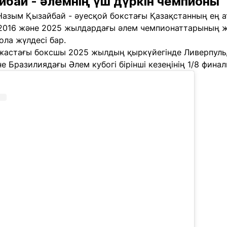
бай - әлемнің үш дүркін чемпионы
, Назым Қызайбай - әуесқой бокстағы Қазақстанның ең
2016 және 2025 жылдардағы әлем чемпионаттарының же
ла жүлдесі бар.
жастағы боксшы 2025 жылдың қыркүйегінде Ливерпульд
 Бразилиядағы Әлем кубогі бірінші кезеңінің 1/8 финал