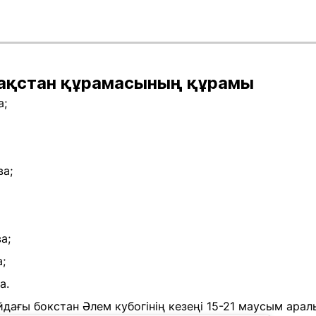
зақстан құрамасының құрамы
а;
ва;
а;
;
а.
йдағы бокстан Әлем кубогінің кезеңі 15-21 маусым арал