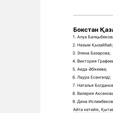
Бокстан Қа
Алуа Балқыбеков
Назым Қызайбай;
Элина Базарова;
Виктория Графее
Аида Әбікеева;
Лаура Есенгелді;
Наталья Богданов
Валерия Аксенова
Дина Исламбеков
Айта кетейік, Қыта