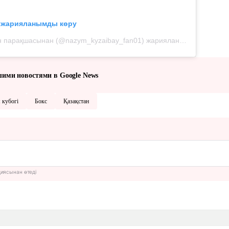
л жарияланымды көру
Назым Қызайбай фан парақшасынан (@nazym_kyzaibay_fan01) жарияланым
шими новостями в Google News
 кубогі
Бокс
Қазақстан
циясынан өтеді