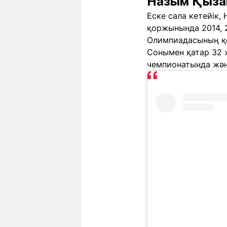
Назым Қызай
Еске сала кетейік
қоржынында 2014, 
Олимпиадасының қо
Сонымен қатар 32 
чемпионатында және