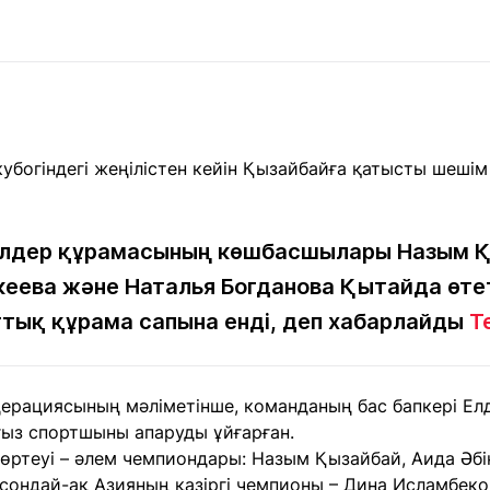
Мақалалар
порт
Мақалалар
Пайдалы
йналасында
Блогтар
рендтер
Арнайы
емпиондар
жобалар
игасы
дакциямен
Бос жұмыс
Баспасөз
Жарнама
йланыс
орындары
релиздері
елдер құрамасының көшбасшылары Назым Қ
кеева және Наталья Богданова Қытайда өте
ттық құрама сапына енді, деп хабарлайды
T
рнама
+7 (700) 3 888 188
дерациясының мәліметінше, команданың бас бапкері Ел
ғыз спортшыны апаруды ұйғарған.
ртеуі – әлем чемпиондары: Назым Қызайбай, Аида Әбік
сондай-ақ Азияның қазіргі чемпионы – Дина Исламбеко