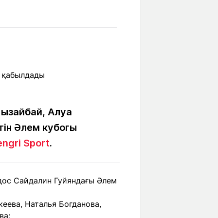
Бүкіл әлем
Ғылым және
білім
Жол жазба
Білім беру
Саяхат Time
мекемелері
Ашық түсті
ызайбай, Алуа
тін Әлем кубогы
engri Sport
.
Әлеуметтік желілер
дос Сайдалин Гуйяндағы Әлем
еева, Наталья Богданова,
ва;