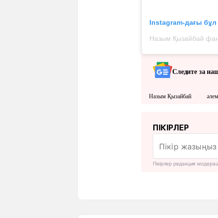
Instagram-дағы бұ
Следите за на
Назым Қызайбай
әлем
ПІКІРЛЕР
Пікірлер редакция модера