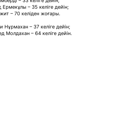
мберді – 33 келіге дейін;
Ермекұлы – 35 келіге дейін;
ит – 70 келіден жоғары.
и Нұрмахан – 37 келіге дейін;
д Молдахан – 64 келіге дейін.