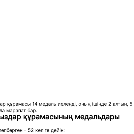
ар құрамасы 14 медаль иеленді, оның ішінде 2 алтын, 5
ла марапат бар.
қыздар құрамасының медальдары
епберген – 52 келіге дейін;