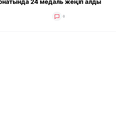
онатында 24 медаль жеңіп алды
0