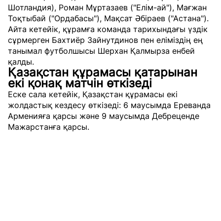
Шотландия), Роман Мұртазаев ("Елім-ай"), Мағжан
Тоқтыбай ("Ордабасы"), Мақсат Әбіраев ("Астана").
Айта кетейік, құрамға команда тарихындағы үздік
сұрмерген Бахтиёр Зайнутдинов пен еліміздің ең
танымал футболшысы Шерхан Қалмырза енбей
қалды.
Қазақстан құрамасы қатарынан
екі қонақ матчін өткізеді
Еске сала кетейік, Қазақстан құрамасы екі
жолдастық кездесу өткізеді: 6 маусымда Ереванда
Арменияға қарсы және 9 маусымда Дебреценде
Мажарстанға қарсы.