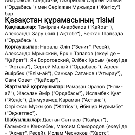
Анарбеков, сондай-ақ тәжірибелі Сергей Малый
("Ордабасы") мен Серікжан Мұжықов ("Жетісу")
бар.
Қазақстан құрамасының тізімі
Қақпашылар:
Темірлан Анарбеков ("Қайрат"),
Александр Заруцкий ("Ақтөбе"), Бекхан Шайзада
("Ордабасы").
Қорғаушылар:
Нұралы Әліп ("Зенит", Ресей),
Александр Мрынский, Еркін Тапалов (екеуі де –
"Қайрат"), Ян Вороговский, Әлібек Қасым (екеуі де
– "Астана"), Сергей Малый ("Ордабасы"), Арсен
Әшірбек ("Елім-ай"), Санжар Сатанов ("Атырау"),
Сағи Совет ("Қайсар").
Жартылай қорғаушылар:
Рамазан Оразов ("Елім-
ай"), Жасұлан Әмір ("Ордабасы"), Исламбек Қуат
("Жеңіс"), Дінмұхамед Қараман ("Астана"),
Серікжан Мұжықов ("Жетісу"), Әбинұр Нұрымбет
("Оқжетпес").
Шабуылшылар:
Дастан Сәтпаев ("Қайрат"),
Ғалымжан Кенжебек, Максим Самородов (екеуі де
– "Ахмат", Ресей), Ислам Чесноков ("Хартс",