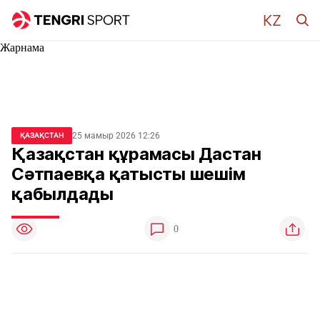
Жарнама
25 мамыр 2026 12:26
ҚАЗАҚСТАН
Қазақстан құрамасы Дастан
Сәтпаевқа қатысты шешім
қабылдады
0