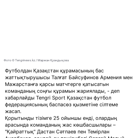
Фото © Tengrinews.kz / Маржан Қуандықова
Футболдан Қазақстан құрамасының бас
жаттықтырушысы Талғат Байсуфинов Армения мен
Мажарстанға қарсы матчтерге қатысатын
команданың соңғы құрамын жариялады, - деп
хабарлайды
Tengri Sport
Қазақстан футбол
федерациясының баспасөз қызметіне сілтеме
жасап.
Қорытынды тізімге 25 ойыншы енді, олардың
арасында команданың жас көшбасшылары –
"Қайраттық" Дастан Сәтпаев пен Темірлан