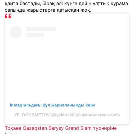
қайта бастады, бірақ әлі күнге дейін ұлттық құрама
сапында жарыстарға қатысқан жоқ.
Instagram-дағы бұл жарияланымды көру
YELDOS SMETOV (@yeldos60kg) жариялаған жазба
Тоқаев Qazaqstan Barysy Grand Slam турниріне