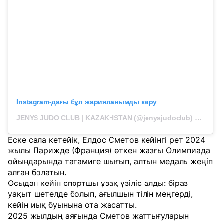
Instagram-дағы бұл жарияланымды көру
JENYS JUDO CLUB | KAZAKHSTAN (@jenysjudoclub) жарияланымы
Еске сала кетейік, Елдос Сметов кейінгі рет 2024
жылы Парижде (Франция) өткен жазғы Олимпиада
ойындарында татамиге шығып, алтын медаль жеңіп
алған болатын.
Осыдан кейін спортшы ұзақ үзіліс алды: біраз
уақыт шетелде болып, ағылшын тілін меңгерді,
кейін иық буынына ота жасатты.
2025 жылдың аяғында Сметов жаттығуларын