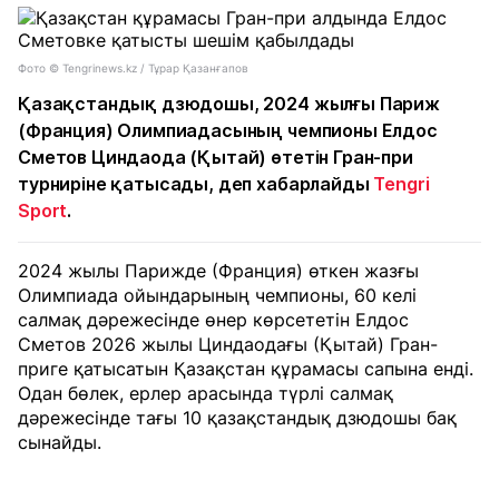
Фото © Tengrinews.kz / Тұрар Қазанғапов
Қазақстандық дзюдошы, 2024 жылғы Париж
(Франция) Олимпиадасының чемпионы Елдос
Сметов Циндаода (Қытай) өтетін Гран-при
турниріне қатысады, деп хабарлайды
Tengri
Sport
.
2024 жылы Парижде (Франция) өткен жазғы
Олимпиада ойындарының чемпионы, 60 келі
салмақ дәрежесінде өнер көрсететін Елдос
Сметов 2026 жылы Циндаодағы (Қытай) Гран-
приге қатысатын Қазақстан құрамасы сапына енді.
Одан бөлек, ерлер арасында түрлі салмақ
дәрежесінде тағы 10 қазақстандық дзюдошы бақ
сынайды.