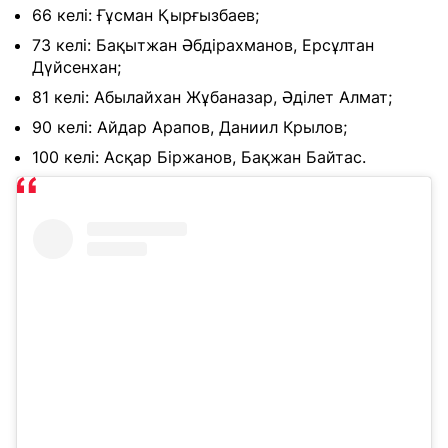
66 келі: Ғұсман Қырғызбаев;
73 келі: Бақытжан Әбдірахманов, Ерсұлтан
Дүйсенхан;
81 келі: Абылайхан Жұбаназар, Әділет Алмат;
90 келі: Айдар Арапов, Даниил Крылов;
100 келі: Асқар Біржанов, Бақжан Байтас.