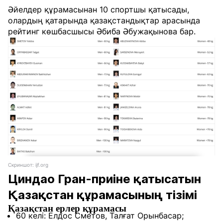
Әйелдер құрамасынан 10 спортшы қатысады,
олардың қатарында қазақстандықтар арасында
рейтинг көшбасшысы Әбиба Әбужақынова бар.
Скриншот: ijf.org
Циндао Гран-приіне қатысатын
Қазақстан құрамасының тізімі
Қазақстан ерлер құрамасы
60 келі: Елдос Сметов, Талғат Орынбасар;