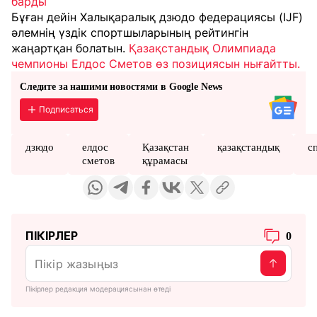
барды
Бұған дейін Халықаралық дзюдо федерациясы (IJF)
әлемнің үздік спортшыларының рейтингін
жаңартқан болатын.
Қазақстандық Олимпиада
чемпионы Елдос Сметов өз позициясын нығайтты.
Следите за нашими новостями в Google News
Подписаться
дзюдо
елдос
Қазақстан
қазақстандық
с
сметов
құрамасы
ПІКІРЛЕР
0
Пікірлер редакция модерациясынан өтеді