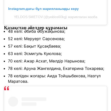
Instagram-дағы бұл жарияланымды көру
YELDOS SMETOV (@yeldos60kg) жариялаған жазба
Қазақстан әйелдер құрамасы
48 келі: Әбиба Әбужақынова;
52 келі: Меруерт Сәрсенова;
57 келі: Бақыт Құсақбаева;
63 келі: Эсмигуль Куюлова;
70 келі: Ажар Асхат, Мөлдір Нарынова;
78 келі: Аруна Жангелдина, Екатерина Токарева;
78 келіден жоғары: Аида Тойшыбекова, Назгүл
Маратова.