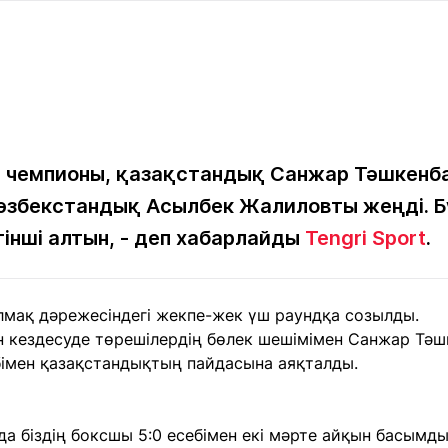
Мақалалар
порт
Мақалалар
Пайдалы
йналасында
Блогтар
рендтер
Арнайы
емпиондар
жобалар
игасы
ем чемпионы, қазақстандық Санжар Тәшкенб
өзбекстандық Асылбек Жалиловты жеңді. Бұ
дакциямен
Бос жұмыс
Баспасөз
Жарнама
йланыс
орындары
релиздері
інші алтын, - деп хабарлайды
Tengri Sport
.
рнама
салмақ дәрежесіндегі жекпе-жек үш раундқа созылды.
+7 (700) 3 888 188
н кездесуде төрешілердің бөлек шешімімен Санжар Тәш
бімен қазақстандықтың пайдасына аяқталды.
а біздің боксшы 5:0 есебімен екі мәрте айқын басымдық