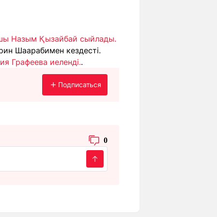
шы Назым Қызайбай сыйлады.
ирин Шаарабимен кездесті.
ия Графеева иеленді.
.
Подписаться
0