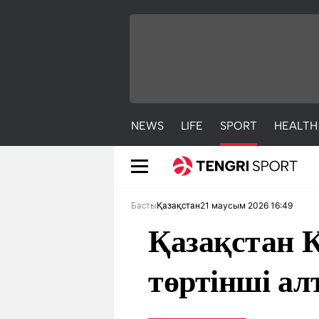
NEWS
LIFE
SPORT
HEALTH
21 маусым 2026 16:49
Басты
Қазақстан
Қазақстан 
төртінші ал
NEWS
LIFE
S
Жаңалықтар
Әдемі
С