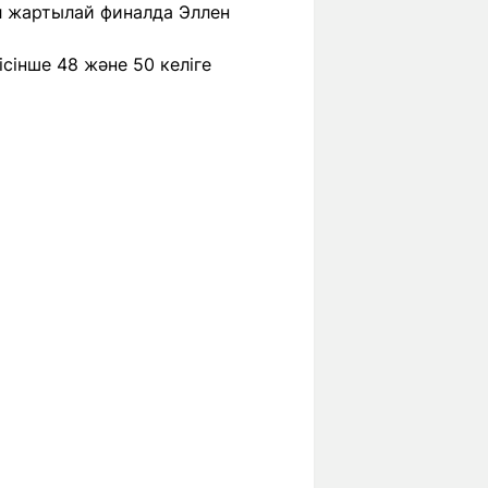
л жартылай финалда Эллен
сінше 48 және 50 келіге