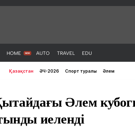
HOME
AUTO
TRAVEL
EDU
Қазақстан
ӘЧ-2026
Спорт туралы
Әлем
Қытайдағы Әлем кубо
тынды иеленді
PORT
HEALTH
HOME
AUTO
Жаңалықтар
порт
Жаңалықтар
Жаңалықта