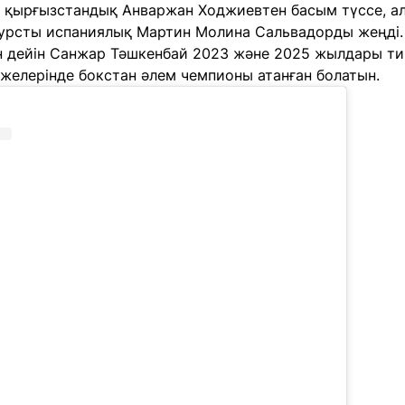
 қырғызстандық Анваржан Ходжиевтен басым түссе, а
урсты испаниялық Мартин Молина Сальвадорды жеңді.
н дейін Санжар Тәшкенбай 2023 және 2025 жылдары тиі
ежелерінде бокстан әлем чемпионы атанған болатын.