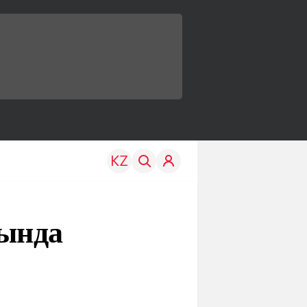
гында
TRAVEL
EDU
р
Менің елім
Жаңалықтар