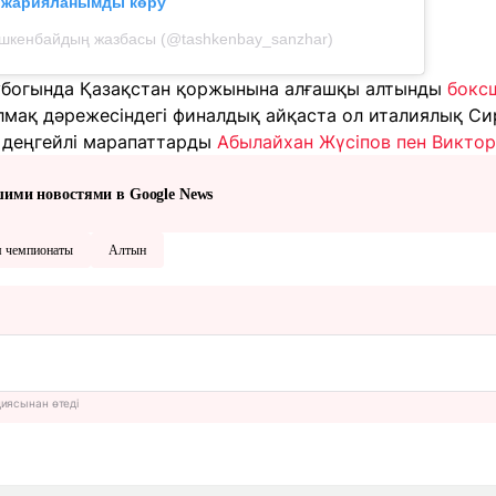
л жарияланымды көру
шкенбайдың жазбасы (@tashkenbay_sanzhar)
убогында Қазақстан қоржынына алғашқы алтынды
бокс
салмақ дәрежесіндегі финалдық айқаста ол италиялық С
 деңгейлі марапаттарды
Абылайхан Жүсіпов пен Виктор
шими новостями в Google News
 чемпионаты
Алтын
циясынан өтеді