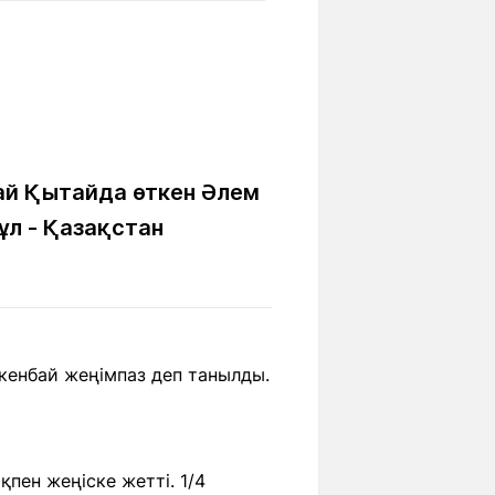
Бүкіл әлем
Ғылым және
білім
Жол жазба
Білім беру
Саяхат Time
мекемелері
ай Қытайда өткен Әлем
л - Қазақстан
Ашық түсті
Әлеуметтік желілер
кенбай жеңімпаз деп танылды.
пен жеңіске жетті. 1/4