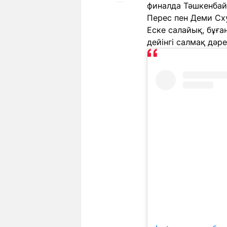
финалда Тәшкенбай
Перес пен Деми Сх
Еске салайық, бұға
дейінгі салмақ дәр