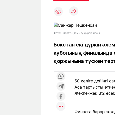
Мақалалар
Тиімді
С
а
Арнайы
Пайдалы
жобалар
Т
Қызықты
Рейтингтер
Ч
л
Фото: Спортты дамыту дирекциясы
Бокстан екі дүркін әл
кубогының финалында 
Жоба
Ре
туралы
ба
қоржынына түскен төрт
Редакция
Жа
50 келіге дейінгі 
+7 (777) 001 44 99
Аса тартысты өтке
Жекпе-жек 3:2 есе
Финалға барар жолд