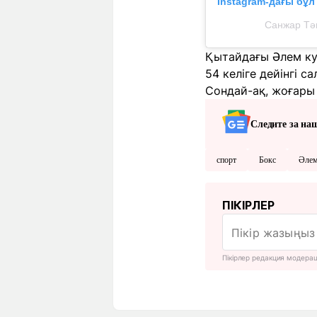
Instagram-дағы бұ
Санжар Тә
Қытайдағы Әлем к
54 келіге дейінгі 
Сондай-ақ, жоғары
Следите за на
спорт
Бокс
Әлем
ПІКІРЛЕР
Пікірлер редакция модера