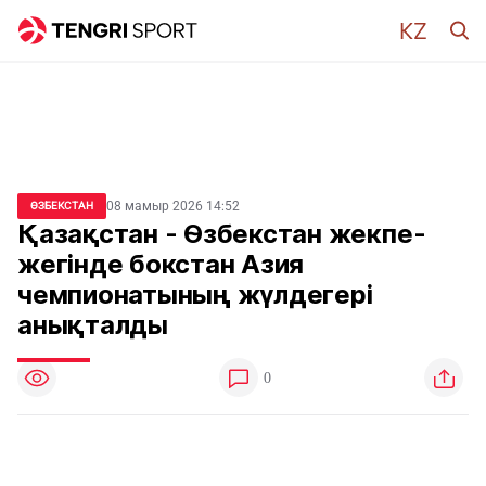
08 мамыр 2026 14:52
ӨЗБЕКСТАН
Қазақстан - Өзбекстан жекпе-
жегінде бокстан Азия
чемпионатының жүлдегері
анықталды
0