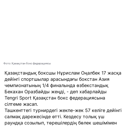
Фото: Қазақстан бокс федерациясы
Қазақстандық боксшы Нұрислам Оңалбек 17 жасқа
дейінгі спортшылар арасындағы бокстан Азия
чемпионатының 1/4 финалында өзбекстандық
Бекахан Оразбайды жеңді, - деп хабарлайды
Tengri Sport
Қазақстан бокс федерациясына
сілтеме жасап.
Ташкенттегі турнирдегі жекпе-жек 57 келіге дейінгі
салмақ дәрежесінде өтті. Кездесу толық үш
раундқа созылып, төрешілердің бөлек шешімімен