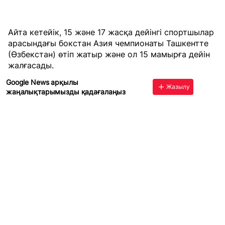
Айта кетейік, 15 және 17 жасқа дейінгі спортшылар
арасындағы бокстан Азия чемпионаты Ташкентте
(Өзбекстан) өтіп жатыр және ол 15 мамырға дейін
жалғасады.
Google News арқылы
Жазылу
жаңалықтарымызды қадағалаңыз