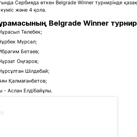
ғында Сербияда өткен Belgrade Winner турнирінде қаз
2 күміс және 4 қола.
ұрамасының Belgrade Winner турнир
 Нұрасыл Төлебек;
 Нұрбек Мүрсал;
 Ибрагим Бетаев;
 Нұрзат Оңғаров;
 Нұрсұлтан Шілдебай;
 Аян Қалмағанбетов;
ы - Аслан Елдібайұлы.