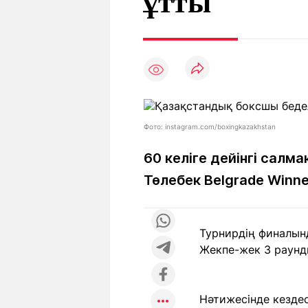
ұтты
Мақалалар
Тиімді
С
а
Арнайы
Пайдалы
жобалар
Т
Қызықты
Рейтингтер
Ч
л
Фото: instagram.com/boxingkazakhstan
Жоба
Ре
туралы
ба
60 келіге дейінгі са
Төлебек Belgrade Winne
Редакция
Жа
+7 (777) 001 44 99
Турнирдің финалынд
Жекпе-жек 3 раунд
Нәтижесінде кездес