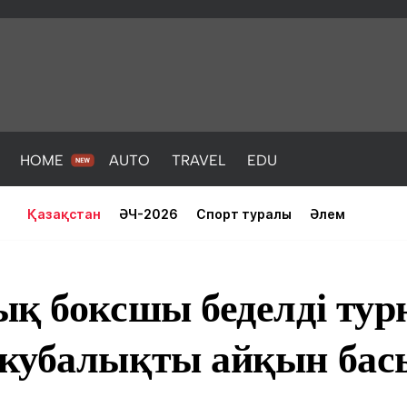
HOME
AUTO
TRAVEL
EDU
Қазақстан
ӘЧ-2026
Спорт туралы
Әлем
қ боксшы беделді тур
кубалықты айқын ба
PORT
HEALTH
HOME
AUTO
Жаңалықтар
порт
Жаңалықтар
Жаңалықта