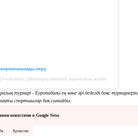
л жарияланымды көру
g Federation (@boxingkazakhstan) жариялаған жазба
ралық турнирі - Еуропадағы ең көне әрі беделді бокс турнирлерін
 мықты спортшылар бақ сынайды.
шими новостями в Google News
ба
Қазақстан