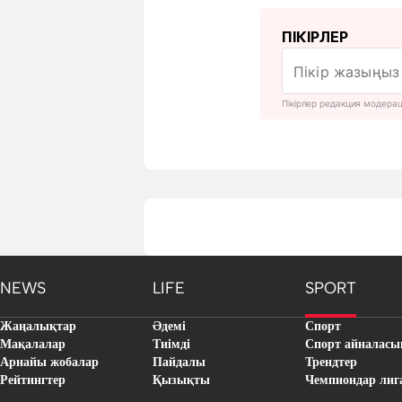
ПІКІРЛЕР
Пікірлер редакция модера
NEWS
LIFE
SPORT
Жаңалықтар
Әдемі
Спорт
Мақалалар
Тиімді
Спорт айналасы
Арнайы жобалар
Пайдалы
Трендтер
Рейтингтер
Қызықты
Чемпиондар лиг