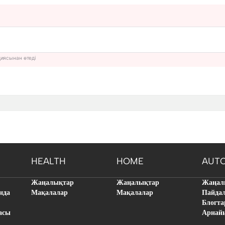
циясынан өтеді
HEALTH
HOME
AUT
Жаңалықтар
Жаңалықтар
Жаңал
нда
Мақалалар
Мақалалар
Пайда
Блогта
асы
Арнай