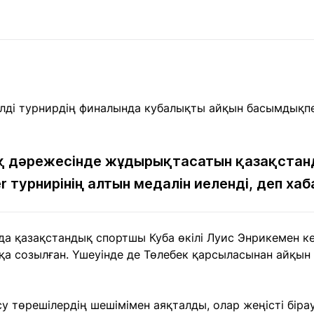
Мақалалар
порт
Мақалалар
Пайдалы
йналасында
Блогтар
рендтер
Арнайы
емпиондар
жобалар
игасы
дакциямен
Бос жұмыс
Баспасөз
Жарнама
йланыс
орындары
релиздері
лмақ дәрежесінде жұдырықтасатын қазақста
r турнирінің алтын медалін иеленді, деп х
рнама
+7 (700) 3 888 188
а қазақстандық спортшы Куба өкілі Луис Энрикемен ке
қа созылған. Үшеуінде де Төлебек қарсыласынан айқын 
у төрешілердің шешімімен аяқталды, олар жеңісті біра