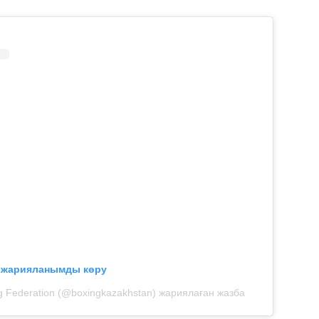
л жарияланымды көру
g Federation (@boxingkazakhstan) жариялаған жазба