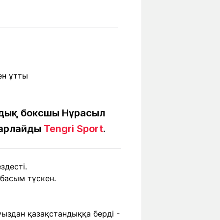
Бүкіл әлем
Ғылым және
білім
Жол жазба
Білім беру
Саяхат Time
мекемелері
Ашық түсті
ндық боксшы Нұрасыл
абарлайды
Tengri Sport
.
Әлеуметтік желілер
здесті.
басым түскен.
уыздан қазақстандыққа берді -