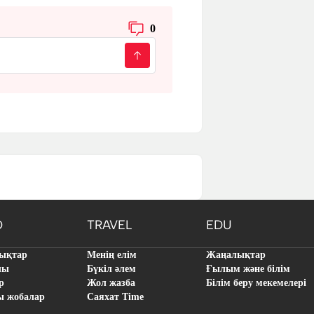
0
O
TRAVEL
EDU
ықтар
Менің елім
Жаңалықтар
лы
Бүкіл әлем
Ғылым және білім
р
Жол жазба
Білім беру мекемелері
ы жобалар
Саяхат Time