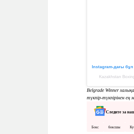
Instagram-дағы бұ
Kazakhstan Boxin
Belgrade Winner халықа
түкпір-түкпірінен ең
Следите за на
Бокс
боксшы
Ку