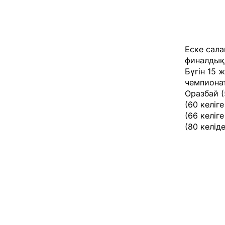
Еске сала
финалдық 
Бүгін 15 
чемпиона
Оразбай (
(60 келіг
(66 келіг
(80 келід