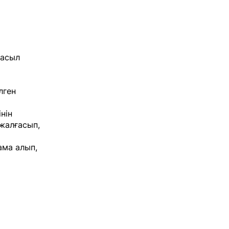
расыл
лген
нін
жалғасып,
ма алып,