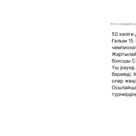
Фото: instagram.
50 келіге
Ғалым 15 
чемпиона
Жартылай
боксшы С
Үш раунд 
бермеді.
олар жеңі
Осылайша
турнирдің