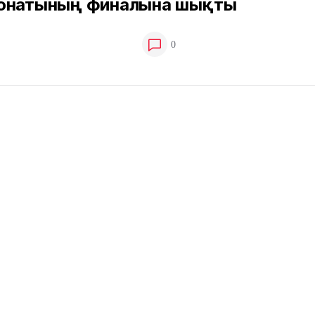
онатының финалына шықты
0