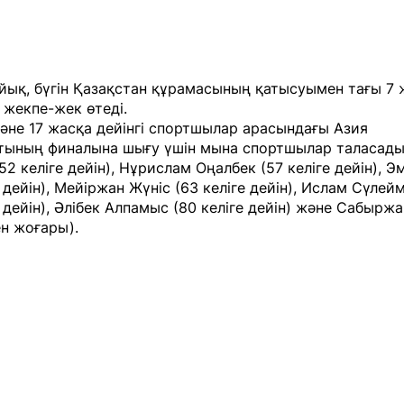
йық, бүгін Қазақстан құрамасының қатысуымен тағы 7
жекпе-жек өтеді.
және 17 жасқа дейінгі спортшылар арасындағы Азия
тының финалына шығу үшін мына спортшылар таласады
52 келіге дейін), Нұрислам Оңалбек (57 келіге дейін), 
е дейін), Мейіржан Жүніс (63 келіге дейін), Ислам Сүлей
е дейін), Әлібек Алпамыс (80 келіге дейін) және Сабырж
ен жоғары).