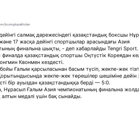
com/boxingkazakhstan
 дейінгі салмақ дәрежесіндегі қазақстандық боксшы Нұ
және 17 жасқа дейінгі спортшылар арасындағы Азия
тының финалына шықты, - деп хабарлайды
Tengri Sport
.
 финалда қазақстандық спортшы Оңтүстік Кореядан ке
онгмин Квонмен кездесті.
бойы Ғалым қарсыласынан басым түсіп, жекпе-жек тізгі
 Қорытындысында жекпе-жек төрешілер шешіміне дейін 
сті бір ауыздан қазақстандыққа берді — 5:0.
, Нұрасыл Ғалым Азия чемпионатының финалына жолда
 алтын медалі үшін бақ сынайды.