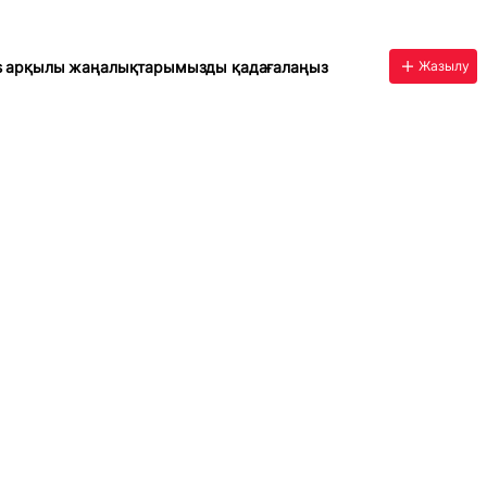
s арқылы жаңалықтарымызды қадағалаңыз
Жазылу