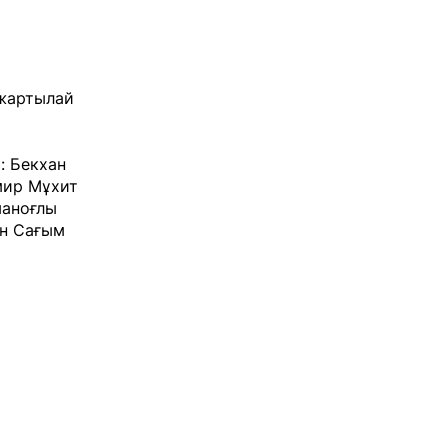
 жартылай
: Бекхан
Эмир Мұхит
маноғлы
ан Сағым