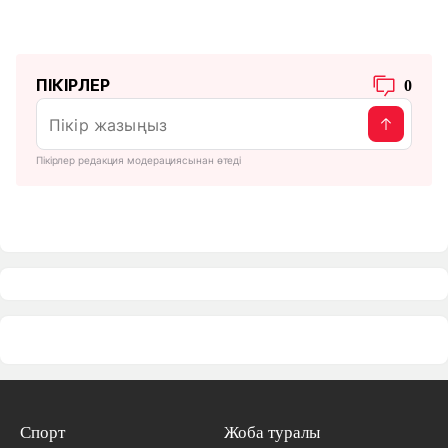
ПІКІРЛЕР
0
Пікірлер редакция модерациясынан өтеді
Спорт
Жоба туралы