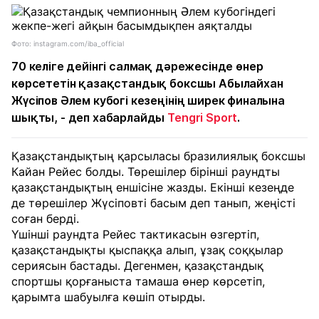
Фото: instagram.com/iba_official
70 келіге дейінгі салмақ дәрежесінде өнер
көрсететін қазақстандық боксшы Абылайхан
Жүсіпов Әлем кубогі кезеңінің ширек финалына
шықты, - деп хабарлайды
Tengri Sport
.
Қазақстандықтың қарсыласы бразилиялық боксшы
Кайан Рейес болды. Төрешілер бірінші раундты
қазақстандықтың еншісіне жазды. Екінші кезеңде
де төрешілер Жүсіповті басым деп танып, жеңісті
соған берді.
Үшінші раундта Рейес тактикасын өзгертіп,
қазақстандықты қыспаққа алып, ұзақ соққылар
сериясын бастады. Дегенмен, қазақстандық
спортшы қорғаныста тамаша өнер көрсетіп,
қарымта шабуылға көшіп отырды.