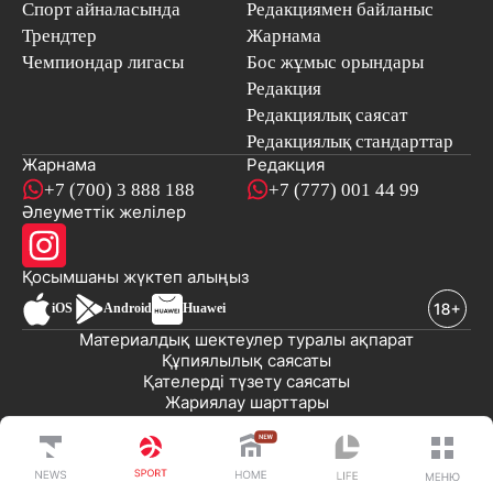
Спорт айналасында
Редакциямен байланыс
Трендтер
Жарнама
Чемпиондар лигасы
Бос жұмыс орындары
Редакция
Редакциялық саясат
Редакциялық стандарттар
Жарнама
Редакция
+7 (700) 3 888 188
+7 (777) 001 44 99
Әлеуметтік желілер
Қосымшаны
жүктеп алыңыз
iOS
Android
Huawei
Материалдық шектеулер туралы ақпарат
Құпиялылық саясаты
Қателерді түзету саясаты
Жариялау шарттары
© 2008-2026 «EML» ЖШС