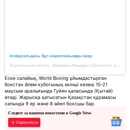
Instagram-дағы бұл жарияланымды көру
Жарияланым авторы: 𝐀𝐛𝐥𝐚𝐢𝐤𝐡𝐚𝐧 𝐙𝐡𝐮𝐬𝐬𝐮𝐩𝐨𝐯 (@jussupov_ablaikhan)
Еске салайық, World Boxing ұйымдастырған
бокстан Әлем кубогының екінші кезеңі 15-21
маусым аралығында Гуйян қаласында (Қытай)
өтеді. Жарысқа қатысатын Қазақстан құрамасы
сапында 9 ер және 8 әйел боксшы бар.
Следите за нашими новостями в Google News
Подписаться