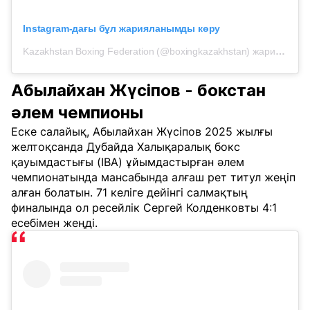
Instagram-дағы бұл жарияланымды көру
Kazakhstan Boxing Federation (@boxingkazakhstan) жариялаған жазба
Абылайхан Жүсіпов - бокстан
әлем чемпионы
Еске салайық, Абылайхан Жүсіпов 2025 жылғы
желтоқсанда Дубайда Халықаралық бокс
қауымдастығы (IBA) ұйымдастырған әлем
чемпионатында мансабында алғаш рет титул жеңіп
алған болатын. 71 келіге дейінгі салмақтың
финалында ол ресейлік Сергей Колденковты 4:1
есебімен жеңді.