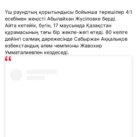
Үш раундтың қорытындысы бойынша төрешілер 4:1
есебімен жеңісті Абылайхан Жүсіповке берді.
Айта кетейік, бүгін, 17 маусымда Қазақстан
құрамасының тағы бір жекпе-жегі өтеді. 80 келіге
дейінгі салмақ дәрежесінде Сабыржан Аққалықов
өзбекстандық әлем чемпионы Жавохир
Умматалиевпен кездеседі.