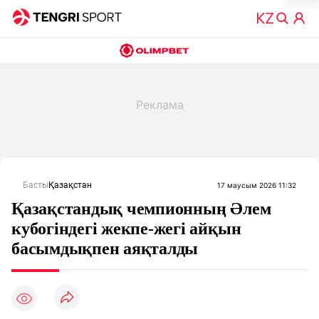
Басты
Қазақстан
17 маусым 2026 11:32
Қазақстандық чемпионның Әлем
кубогіндегі жекпе-жегі айқын
басымдықпен аяқталды