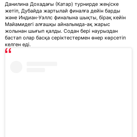
Данилина Дохадағы (Катар) турнирде жеңіске
жетіп, Дубайда жартылай финалға дейін барды
және Индиан-Уэллс финалына шықты, бірақ кейін
Майамидегі алғашқы айналымда-ақ жарыс
жолынан шығып қалды. Содан бері наурыздан
бастап олар басқа серіктестермен өнер көрсетіп
келген еді.