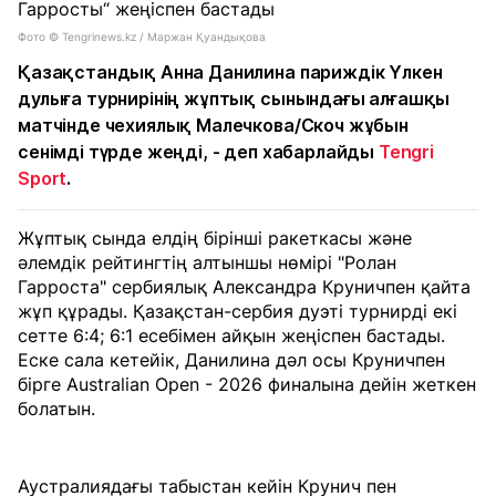
Фото © Tengrinews.kz / Маржан Қуандықова
Қазақстандық Анна Данилина париждік Үлкен
дулыға турнирінің жұптық сынындағы алғашқы
матчінде чехиялық Малечкова/Скоч жұбын
сенімді түрде жеңді, - деп хабарлайды
Tengri
Sport
.
Жұптық сында елдің бірінші ракеткасы және
әлемдік рейтингтің алтыншы нөмірі "Ролан
Гарроста" сербиялық Александра Круничпен қайта
жұп құрады. Қазақстан-сербия дуэті турнирді екі
сетте 6:4; 6:1 есебімен айқын жеңіспен бастады.
Еске сала кетейік, Данилина дәл осы Круничпен
бірге Australian Open - 2026 финалына дейін жеткен
болатын.
Аустралиядағы табыстан кейін Крунич пен