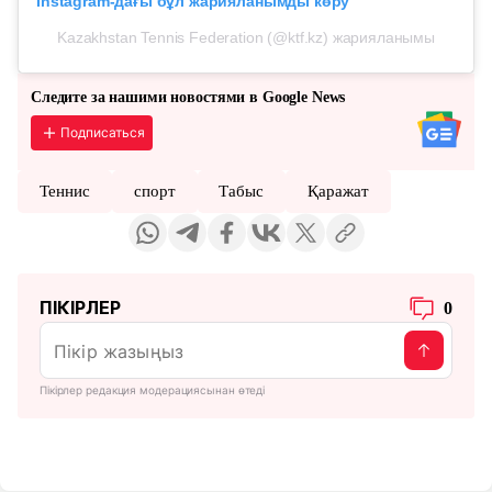
Instagram-дағы бұл жарияланымды көру
Kazakhstan Tennis Federation (@ktf.kz) жарияланымы
Следите за нашими новостями в Google News
Подписаться
Теннис
спорт
Табыс
Қаражат
ПІКІРЛЕР
0
Пікірлер редакция модерациясынан өтеді