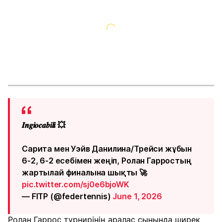
𝑰𝒏𝒈𝒊𝒐𝒄𝒂𝒃𝒊𝒍𝒊 💥
Сарита мен Уэйв Данилина/Трейси жұбын
6-2, 6-2 есебімен жеңіп, Ролан Гарростың
жартылай финалына шықты 🚀
pic.twitter.com/sj0e6bjoWK
— FITP (@federtennis)
June 1, 2026
Ролан Гаррос турнирінің аралас сынында ширек