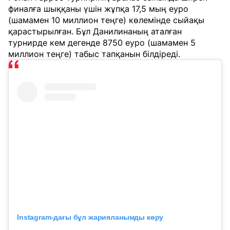
финалға шыққаны үшін жұпқа 17,5 мың еуро
(шамамен 10 миллион теңге) көлемінде сыйақы
қарастырылған. Бұл Данилинаның аталған
турнирде кем дегенде 8750 еуро (шамамен 5
миллион теңге) табыс тапқанын білдіреді.
Instagram-дағы бұл жарияланымды көру