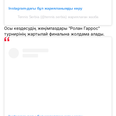
Instagram-дағы бұл жарияланымды көру
Tennis Serbia (@tennis.serbia) жариялаған жазба
Осы кездесудің жеңімпаздары "Ролан Гаррос"
турнирінің жартылай финалына жолдама алады.