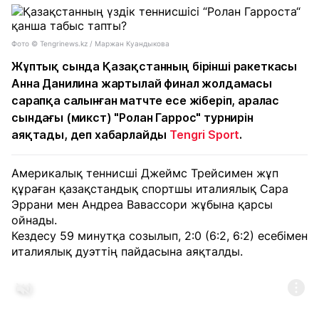
Фото © Tengrinews.kz / Маржан Куандыкова
Жұптық сында Қазақстанның бірінші ракеткасы
Анна Данилина жартылай финал жолдамасы
сарапқа салынған матчте есе жіберіп, аралас
сындағы (микст) "Ролан Гаррос" турнирін
аяқтады, деп хабарлайды
Tengri Sport
.
Америкалық теннисші Джеймс Трейсимен жұп
құраған қазақстандық спортшы италиялық Сара
Эррани мен Андреа Вавассори жұбына қарсы
ойнады.
Кездесу 59 минутқа созылып, 2:0 (6:2, 6:2) есебімен
италиялық дуэттің пайдасына аяқталды.