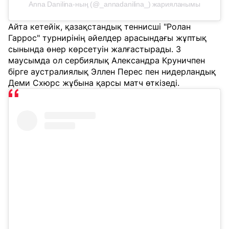
Anna Danilina-ның (@_annadanilina_) жарияланымы
Айта кетейік, қазақстандық теннисші "Ролан
Гаррос" турнирінің әйелдер арасындағы жұптық
сынында өнер көрсетуін жалғастырады. 3
маусымда ол сербиялық Александра Круничпен
бірге аустралиялық Эллен Перес пен нидерландық
Деми Схюрс жұбына қарсы матч өткізеді.