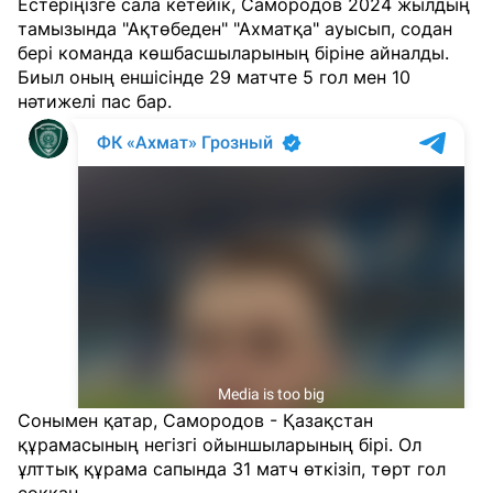
Естеріңізге сала кетейік, Самородов 2024 жылдың
тамызында "Ақтөбеден" "Ахматқа" ауысып, содан
бері команда көшбасшыларының біріне айналды.
Биыл оның еншісінде 29 матчте 5 гол мен 10
нәтижелі пас бар.
Сонымен қатар, Самородов - Қазақстан
құрамасының негізгі ойыншыларының бірі. Ол
ұлттық құрама сапында 31 матч өткізіп, төрт гол