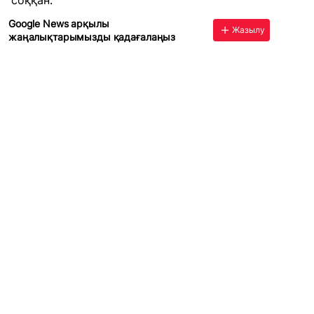
соққан.
Google News арқылы
Жазылу
жаңалықтарымызды қадағалаңыз