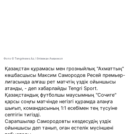
Фото © Tengrinews.kz / Әлімжан Аманжол
Қазақстан құрамасы мен грозныйлық "Ахматтың"
көшбасшысы Максим Самородов Ресей премьер-
лигасында алғаш рет матчтің үздік ойыншысы
атанды, - деп хабарлайды
Tengri Sport
.
Қазақстандық футболшы маусымның "Сочиге"
қарсы соңғы матчінде негізгі құрамда алаңға
шығып, командасының 1:1 есебімен тең түсуіне
септігін тигізді.
Сарапшылар Самородовты кездесудің үздік
ойыншысы деп танып, оған естелік мүсіншені