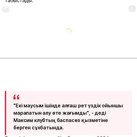
табыстады.
"Екі маусым ішінде алғаш рет үздік ойыншы
марапатын алу өте жағымды", - деді
Максим клубтың баспасөз қызметіне
берген сұхбатында.