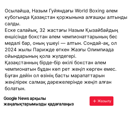
Осылайша, Назым Гуйяндағы World Boxing әлем
кубогында Қазақстан қоржынына алғашқы алтынды
салды.
Еске салайық, 32 жастағы Назым Қызайбайдың
еншісінде бокстан әлем чемпионаттарының бес
медалі бар, оның үшеуі — алтын. Сондай-ақ, ол
2024 жылы Парижде өткен Жазғы Олимпиада
ойындарының қола жүлдегері.
Қазақстанның бірде-бір өкілі бокстан әлем
чемпионатын бұдан көп рет жеңіп көрген емес.
Бұған дейін ол өзінің басты марапаттарын
жеңілірек салмақ дәрежелерінде жеңіп алған
болатын.
Google News арқылы
Жазылу
жаңалықтарымызды қадағалаңыз