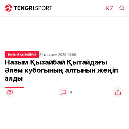
21 маусым 2026 12:00
НАЗЫМ ҚЫЗАЙБАЙ
Назым Қызайбай Қытайдағы
Әлем кубогының алтынын жеңіп
алды
0