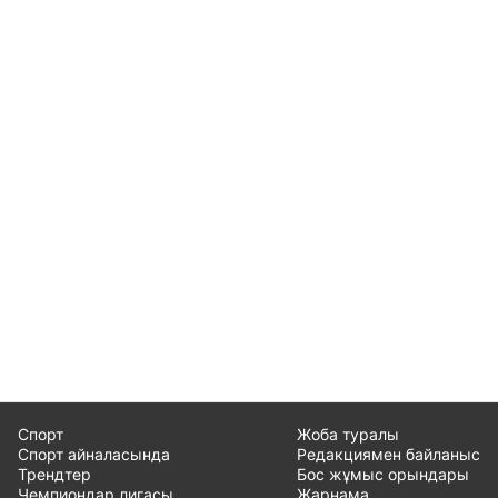
Спорт
Жоба туралы
Спорт айналасында
Редакциямен байланыс
Трендтер
Бос жұмыс орындары
Чемпиондар лигасы
Жарнама