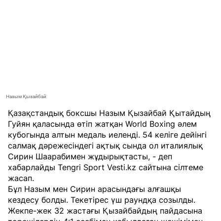
Назым Қызайбай
Қазақстандық боксшы Назым Қызайбай Қытайдың
Гуйян қаласында өтіп жатқан World Boxing әлем
кубогында алтын медаль иеленді. 54 келіге дейінгі
салмақ дәрежесіндегі ақтық сында ол италиялық
Сирин Шаарабимен жұдырықтасты, - деп
хабарлайды
Tengri Sport
Vesti.kz сайтына
сілтеме
жасап.
Бұл Назым мен Сирин арасындағы алғашқы
кездесу болды. Текетірес үш раундқа созылды.
Жекпе-жек 32 жастағы Қызайбайдың пайдасына