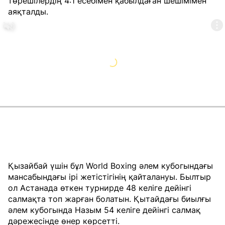
төрешілердің 4:1 есебімен қабылдаған шешімімен
аяқталды.
Қызайбай үшін бұл World Boxing әлем кубогындағы
мансабындағы ірі жетістігінің қайталануы. Былтыр
ол Астанада өткен турнирде 48 келіге дейінгі
салмақта топ жарған болатын. Қытайдағы биылғы
әлем кубогында Назым 54 келіге дейінгі салмақ
дәрежесінде өнер көрсетті.