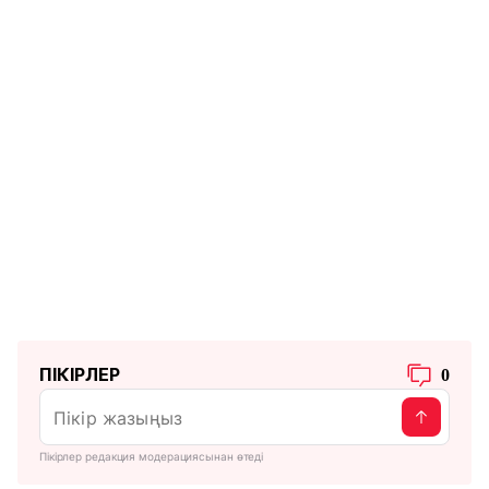
ПІКІРЛЕР
0
Пікірлер редакция модерациясынан өтеді