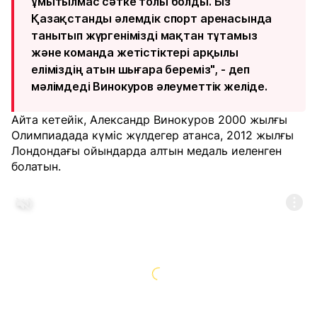
ұмытылмас сәтке толы болды. Біз
Қазақстанды әлемдік спорт аренасында
танытып жүргенімізді мақтан тұтамыз
және команда жетістіктері арқылы
еліміздің атын шығара береміз", - деп
мәлімдеді Винокуров әлеуметтік желіде.
Айта кетейік, Александр Винокуров 2000 жылғы
Олимпиадада күміс жүлдегер атанса, 2012 жылғы
Лондондағы ойындарда алтын медаль иеленген
болатын.