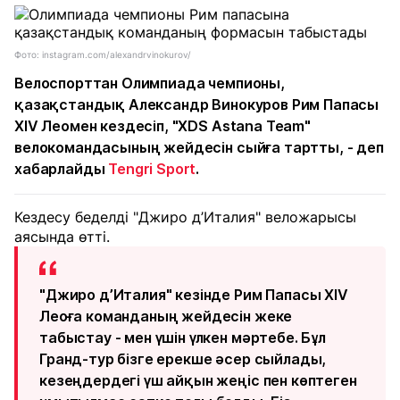
Фото: instagram.com/alexandrvinokurov/
Велоспорттан Олимпиада чемпионы,
қазақстандық Александр Винокуров Рим Папасы
XIV Леомен кездесіп, "XDS Astana Team"
велокомандасының жейдесін сыйға тартты, - деп
хабарлайды
Tengri Sport
.
Кездесу беделді "Джиро д’Италия" веложарысы
аясында өтті.
"Джиро д’Италия" кезінде Рим Папасы XIV
Леоға команданың жейдесін жеке
табыстау - мен үшін үлкен мәртебе. Бұл
Гранд-тур бізге ерекше әсер сыйлады,
кезеңдердегі үш айқын жеңіс пен көптеген