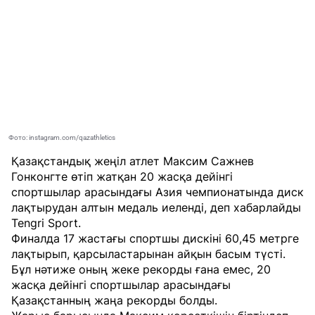
Фото: instagram.com/qazathletics
Қазақстандық жеңіл атлет Максим Сажнев
Гонконгте өтіп жатқан 20 жасқа дейінгі
спортшылар арасындағы Азия чемпионатында диск
лақтырудан алтын медаль иеленді, деп хабарлайды
Tengri Sport
.
Финалда 17 жастағы спортшы дискіні 60,45 метрге
лақтырып, қарсыластарынан айқын басым түсті.
Бұл нәтиже оның жеке рекорды ғана емес, 20
жасқа дейінгі спортшылар арасындағы
Қазақстанның жаңа рекорды болды.