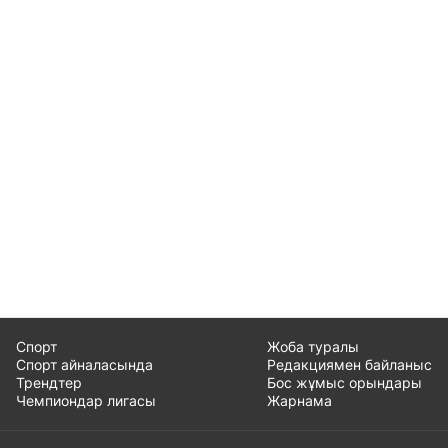
Спорт
Жоба туралы
Спорт айналасында
Редакциямен байланыс
Трендтер
Бос жұмыс орындары
Чемпиондар лигасы
Жарнама