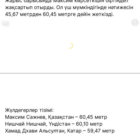
Жарыс барысында Максим көрсеткішін біртіндеп
жақсартып отырды. Ол үш мүмкіндігінде нәтижесін
45,67 метрден 60,45 метрге дейін жеткізді.
Жүлдегерлер тізімі:
Максим Сажнев, Қазақстан – 60,45 метр
Нишчай Нишчай, Үндістан – 60,10 метр
Хамад Дхави Альсултан, Катар – 59,47 метр