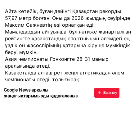
Айта кетейік, бұған дейінгі Қазақстан рекорды
57,97 метр болған. Оны да 2026 жылдың сәуірінде
Максим Сажневтің өзі орнатқан еді.
Мамандардың айтуынша, бұл нәтиже жаңартылған
рейтингте қазақстандық спортшының әлемдегі ең
үздік он жасөспірімнің қатарына кіруіне мүмкіндік
беруі мүмкін.
Азия чемпионаты Гонконгте 28-31 мамыр
аралығында өтеді.
Қазақстанда алғаш рет жеңіл атлетикадан әлем
чемпионаты өтеді: толығырақ
Google News арқылы
Жазылу
жаңалықтарымызды қадағалаңыз