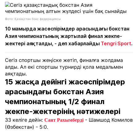
Фото: Қазақстан бокс федерациясы
10 мамырда жасөспірімдер арасындағы бокстан
Азия чемпионатының жартылай финал жекпе-
жектері аяқталды, - деп хабарлайды
Tengri Sport
.
Сегіз спортшы жеңіске жетіп, финалға жолдама
алды. Ал екі спортшы турнирді қола медальмен
аяқтады.
15 жасқа дейінгі жасөспірімдер
арасындағы бокстан Азия
чемпионатының 1/2 финал
жекпе-жектерінің нәтижелері
33 келіге дейін:
- Шамшод Комилов
Саят Рахымберді
(Өзбекстан) - 5:0.