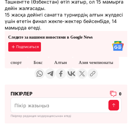
Ташкентте (Өзбекстан) өтіп жатыр, ол 15 мамырға
дейін жалғасады.
15 жасқа дейінгі санатта турнирдің алтын жүлдесі
үшін өтетін финал жекпе-жектер бейсенбіде, 14
мамырда өтеді.
Следите за нашими новостями в Google News
Подписаться
спорт
Бокс
Алтын
Азия чемпионаты
ПІКІРЛЕР
0
Пікірлер редакция модерациясынан өтеді