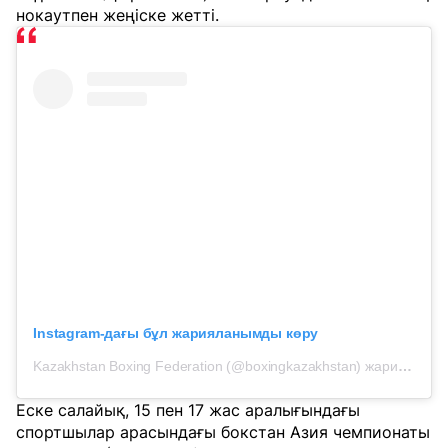
нокаутпен жеңіске жетті.
Instagram-дағы бұл жарияланымды көру
Kazakhstan Boxing Federation (@boxingkazakhstan) жариялаған жазба
Еске салайық, 15 пен 17 жас аралығындағы
спортшылар арасындағы бокстан Азия чемпионаты