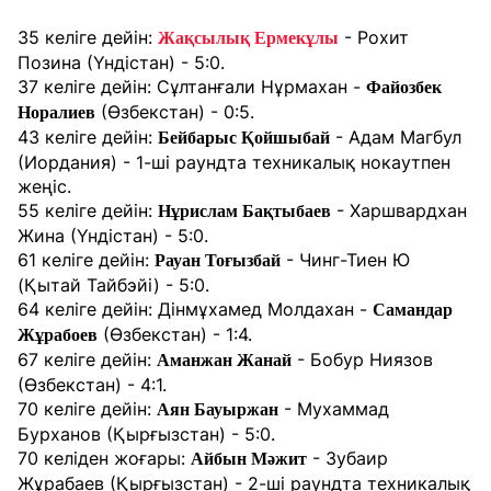
35 келіге дейін:
- Рохит
Жақсылық Ермекұлы
Позина (Үндістан) - 5:0.
37 келіге дейін: Сұлтанғали Нұрмахан -
Файозбек
(Өзбекстан) - 0:5.
Норалиев
43 келіге дейін:
- Адам Магбул
Бейбарыс Қойшыбай
(Иордания) - 1-ші раундта техникалық нокаутпен
жеңіс.
55 келіге дейін:
- Харшвардхан
Нұрислам Бақтыбаев
Жина (Үндістан) - 5:0.
61 келіге дейін:
- Чинг-Тиен Ю
Рауан Тоғызбай
(Қытай Тайбэйі) - 5:0.
64 келіге дейін: Дінмұхамед Молдахан -
Самандар
(Өзбекстан) - 1:4.
Жұрабоев
67 келіге дейін:
- Бобур Ниязов
Аманжан Жанай
(Өзбекстан) - 4:1.
70 келіге дейін:
- Мухаммад
Аян Бауыржан
Бурханов (Қырғызстан) - 5:0.
70 келіден жоғары:
- Зубаир
Айбын Мәжит
Жұрабаев (Қырғызстан) - 2-ші раундта техникалық