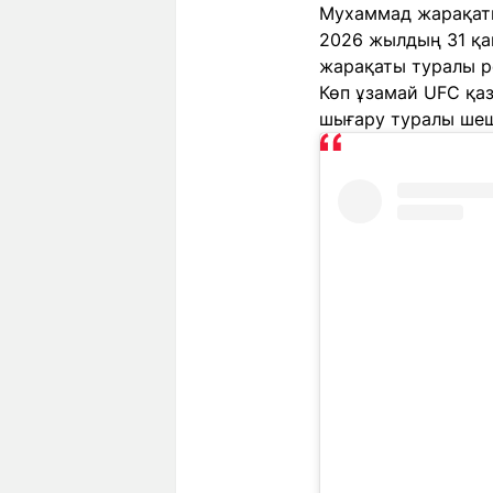
Мухаммад жарақаты
2026 жылдың 31 қаң
жарақаты туралы р
Көп ұзамай UFC қаз
шығару
туралы шеш