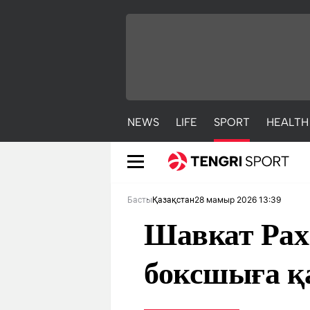
NEWS
LIFE
SPORT
HEALTH
28 мамыр 2026 13:39
Басты
Қазақстан
Шавкат Рахм
боксшыға 
NEWS
LIFE
S
Жаңалықтар
Әдемі
С