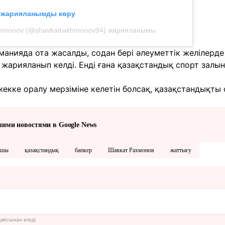
л жарияланымды көру
khmonov (@shavkatrakhmonov94) жарияланымы
манияда ота жасалды, содан бері әлеуметтік желілерде
 жарияланып келді. Енді ғана қазақстандық спорт зал
екке оралу мерзіміне келетін болсақ, қазақстандықты
шими новостями в Google News
сшы
қазақстандық
бапкер
Шавкат Рахмонов
жаттығу
циясынан өтеді