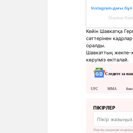
Instagram-дағы бұ
Shavkat Ra
Кейін Шавкатқа Гер
сәттерінен кадрлар
оралды.
Шавкаттың жекпе-ж
көруіміз екіталай.
Следите за на
UFC
ММА
бок
ПІКІРЛЕР
Пікірлер редакция модера