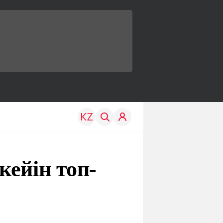
кейін топ-
TRAVEL
EDU
р
Менің елім
Жаңалықтар