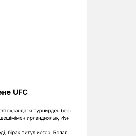
әне UFC
лтоқсандағы турнирден бері
н шешімімен ирландиялық Иэн
і, бірақ титул иегері Белал