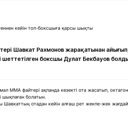
Мақалалар
порт
Мақалалар
Пайдалы
йналасында
Блогтар
рендтер
Арнайы
емпиондар
жобалар
игасы
тері Шавкат Рахмонов жарақатынан айығып,
і шеттетілген боксшы Дулат Бекбауов болд
дакциямен
Бос жұмыс
Баспасөз
Жарнама
йланыс
орындары
релиздері
рнама
мал MMA файтері ақпанда кезекті ота жасатып, октаго
+7 (700) 3 888 188
і шықпаған болатын.
ы Шавкаттың отадан кейін алғаш рет жекпе-жек жағда