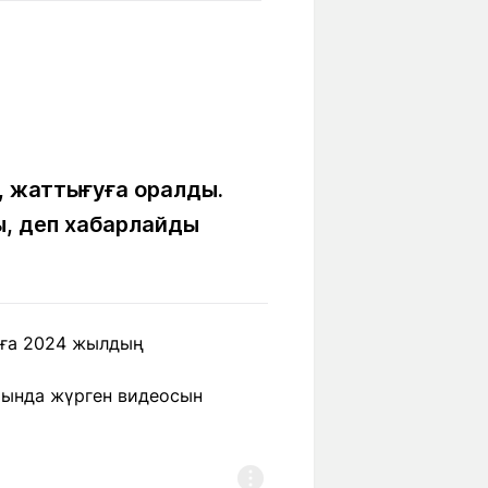
Бүкіл әлем
Ғылым және
білім
Жол жазба
Білім беру
Саяхат Time
мекемелері
 жаттығуға оралды.
ы, деп хабарлайды
Ашық түсті
Әлеуметтік желілер
нға 2024 жылдың
йында жүрген видеосын