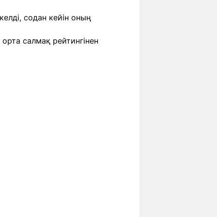
елді, содан кейін оның
орта салмақ рейтингінен