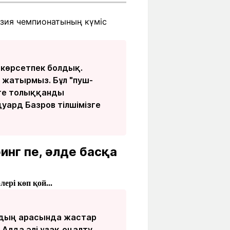
Азия чемпионатының күміс
 көрсетпек болдық.
 жатырмыз. Бұл "пуш-
рге толыққанды
уард Базров тілшімізге
нг пе, әлде басқа
ері көп қой...
ардың арасында жастар
 Алда әлі ұзақ оңалту