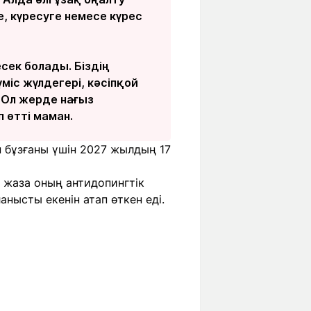
ге, күресуге немесе күрес
сек болады. Біздің
міс жүлдегері, кәсіпқой
. Ол жерде нағыз
п өтті маман.
н бұзғаны үшін 2027 жылдың 17
 жаза оның антидопингтік
анысты екенін атап өткен еді.