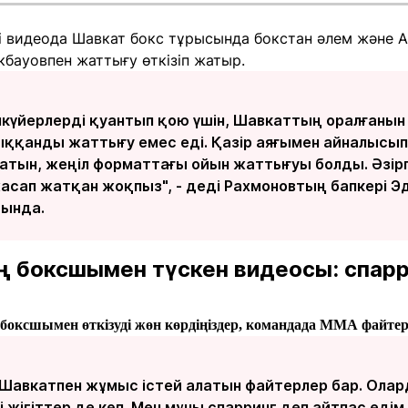
гі видеода Шавкат бокс тұрысында бокстан әлем және 
кбауовпен жаттығу өткізіп жатыр.
нкүйерлерді қуантып қою үшін, Шавкаттың оралғанын
лыққанды жаттығу емес еді. Қазір аяғымен айналысып
латын, жеңіл форматтағы ойын жаттығуы болды. Әзі
сап жатқан жоқпыз", - деді Рахмоновтың бапкері Эд
тында.
 боксшымен түскен видеосы: спарри
і боксшымен өткізуді жөн көрдіңіздер, командада ММА файтерл
е Шавкатпен жұмыс істей алатын файтерлер бар. Ол
і жігіттер де көп. Мен мұны спарринг деп айтпас едім.