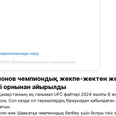
л жарияланымды көру
TEAM (@darteam.kazakhstan) жарияланымы
монов чемпиондық жекпе-жектен ж
гі орнынан айырылды
 Қазақстанның ең танымал UFC файтері
2024 жылғы 8 же
жоқ. Сол кезде ол төрешілердің бірауыздан қабылдаға
атын.
пе-жек Шавкатқа чемпиондық белбеу үшін болуы тиіс ед