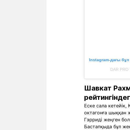
Instagram-дағы бұ
DAR PRO 
Шавкат Рах
рейтингінде
Еске сала кетейік,
октагонға шыққан 
Гэрриді жеңген бол
Бастапқыда бұл жек