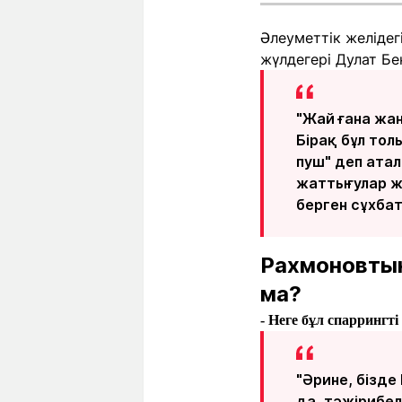
Әлеуметтік желіде
жүлдегері Дулат Бе
"Жай ғана жа
Бірақ бұл то
пуш" деп ата
жаттығулар жа
берген сұхба
Рахмоновтың
ма?
- Неге бұл спаррингт
"Әрине, бізд
да, тәжірибел