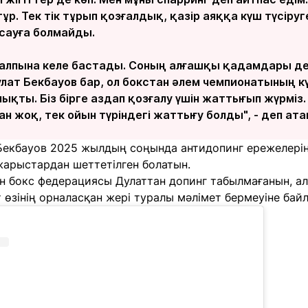
 тұр. Тек тік тұрып қозғалдық, қазір аяққа күш түсіру
асауға болмайды.
 қалпына келе бастады. Соның алғашқы қадамдары де
ат Бекбауов бар, ол бокстан әлем чемпионатының кү
ықты. Біз бірге аздап қозғалу үшін жаттығып жүрміз
ан жоқ, тек ойын түріндегі жаттығу болды", - деп ата
, Бекбауов 2025 жылдың соңында антидопинг ережелері
жарыстардан шеттетілген болатын.
н бокс федерациясы Дулаттан допинг табылмағанын, ал
 өзінің орналасқан жері туралы мәлімет бермеуіне байл