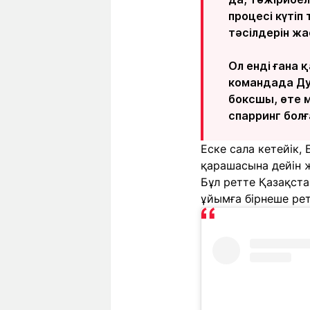
процесі күтіп
тәсілдерін ж
Ол енді ғана
командада Дул
боксшы, өте м
спарринг болғ
Еске сала кетейік
қарашасына дейін 
Бұл ретте Қазақста
ұйымға бірнеше рет