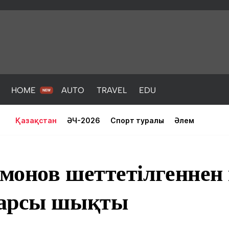
HOME
AUTO
TRAVEL
EDU
Қазақстан
ӘЧ-2026
Спорт туралы
Әлем
онов шеттетілгеннен 
қарсы шықты
PORT
HEALTH
HOME
AUTO
Жаңалықтар
порт
Жаңалықтар
Жаңалықта