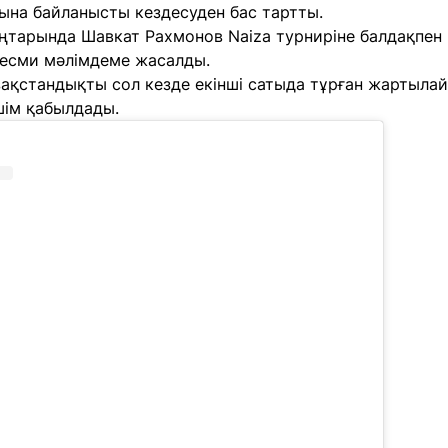
на байланысты кездесуден бас тартты.
тарында Шавкат Рахмонов Naiza турниріне балдақпен к
есми мәлімдеме жасалды.
ақстандықты сол кезде екінші сатыда тұрған
жартылай 
ім қабылдады.